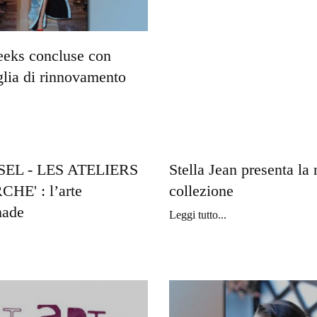
eeks concluse con
glia di rinnovamento
EL - LES ATELIERS
Stella Jean presenta la
HE' : l’arte
collezione
made
Leggi tutto...