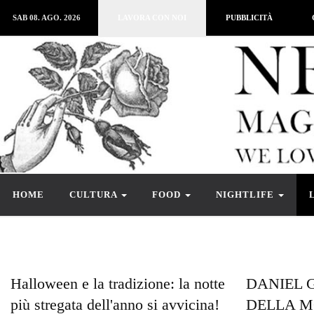
SAB 08. AGO. 2026
LAVORA CON NOI
PUBBLICITÀ
HOME
CULTURA
FOOD
NIGHTLIFE
Halloween e la tradizione: la notte
DANIEL G
più stregata dell'anno si avvicina!
DELLA M