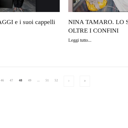
GI e i suoi cappelli
NINA TAMARO. LO 
OLTRE I CONFINI
Leggi tutto...
46
47
48
49
...
51
52