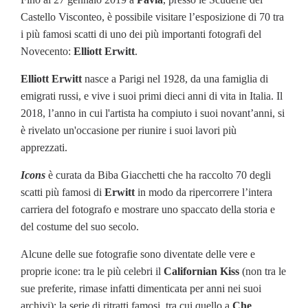
Castello Visconteo, è possibile visitare l’esposizione di 70 tra
i più famosi scatti di uno dei più importanti fotografi del
Novecento:
Elliott Erwitt
.
Elliott Erwitt
nasce a Parigi nel 1928, da una famiglia di
emigrati russi, e vive i suoi primi dieci anni di vita in Italia. Il
2018, l’anno in cui l'artista ha compiuto i suoi novant’anni, si
è rivelato un'occasione per riunire i suoi lavori più
apprezzati.
Icons
è curata da Biba Giacchetti che ha raccolto 70 degli
scatti più famosi di
Erwitt
in modo da ripercorrere l’intera
carriera del fotografo e mostrare uno spaccato della storia e
del costume del suo secolo.
Alcune delle sue fotografie sono diventate delle vere e
proprie icone: tra le più celebri il
Californian Kiss
(non tra le
sue preferite, rimase infatti dimenticata per anni nei suoi
archivi); la serie di ritratti famosi, tra cui quello a
Che