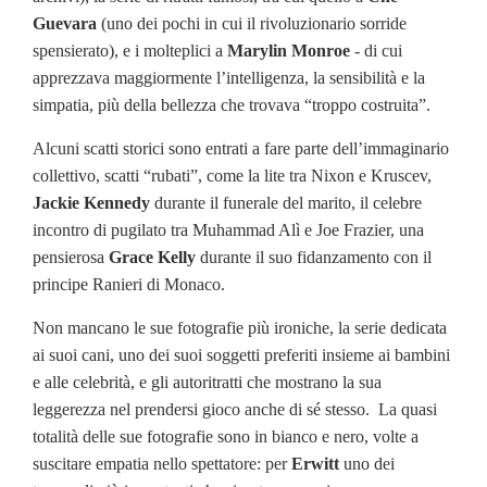
Guevara
(uno dei pochi in cui il rivoluzionario sorride
spensierato), e i molteplici a
Marylin Monroe
- di cui
apprezzava maggiormente l’intelligenza, la sensibilità e la
simpatia, più della bellezza che trovava “troppo costruita”.
Alcuni scatti storici sono entrati a fare parte dell’immaginario
collettivo, scatti “rubati”, come la lite tra Nixon e Kruscev,
Jackie Kennedy
durante il funerale del marito, il celebre
incontro di pugilato tra Muhammad Alì e Joe Frazier, una
pensierosa
Grace Kelly
durante il suo fidanzamento con il
principe Ranieri di Monaco.
Non mancano le sue fotografie più ironiche, la serie dedicata
ai suoi cani, uno dei suoi soggetti preferiti insieme ai bambini
e alle celebrità, e gli autoritratti che mostrano la sua
leggerezza nel prendersi gioco anche di sé stesso. La quasi
totalità delle sue fotografie sono in bianco e nero, volte a
suscitare empatia nello spettatore: per
Erwitt
uno dei