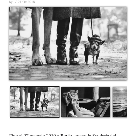
by
⁄
21 Ott 2018
Fino al 27 gennaio 2019 a
Pavia
, presso le Scuderie del