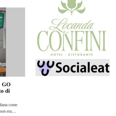
I GO
to di
liana come
o non era…