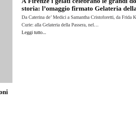
A Firenze i gelati celebrano le grandi d
storia: l’omaggio firmato Gelateria dell
Da Caterina de’ Medici a Samantha Cristoforetti, da Frida 
Curie: alla Gelateria della Passera, nel…
Leggi tutto...
oni