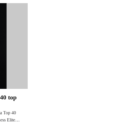
40 top
sa Top 40
ness Elite…