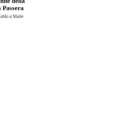
onne della
a Passera
Kahlo a Marie