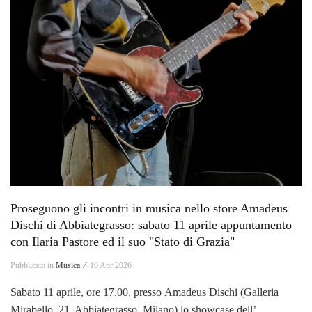
Proseguono gli incontri in musica nello store Amadeus
Dischi di Abbiategrasso: sabato 11 aprile appuntamento
con Ilaria Pastore ed il suo "Stato di Grazia"
Pubblicato in
Musica ⁄
10 Apr 2026
Sabato 11 aprile, ore 17.00, presso Amadeus Dischi (Galleria
Mirabello, 21, Abbiategrasso, Milano) lo showcase dell’