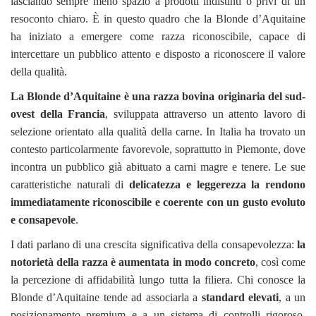
lasciando sempre meno spazio a prodotti indistinti o privi di un
resoconto chiaro. È in questo quadro che la Blonde d’Aquitaine
ha iniziato a emergere come razza riconoscibile, capace di
intercettare un pubblico attento e disposto a riconoscere il valore
della qualità.
La Blonde d’Aquitaine è una razza bovina originaria del sud-
ovest della Francia
, sviluppata attraverso un attento lavoro di
selezione orientato alla qualità della carne. In Italia ha trovato un
contesto particolarmente favorevole, soprattutto in Piemonte, dove
incontra un pubblico già abituato a carni magre e tenere. Le sue
caratteristiche naturali di
delicatezza e leggerezza la rendono
immediatamente riconoscibile e coerente con un gusto evoluto
e consapevole
.
I dati parlano di una crescita significativa della consapevolezza:
la
notorietà della razza è aumentata in modo concreto
, così come
la percezione di affidabilità lungo tutta la filiera. Chi conosce la
Blonde d’Aquitaine tende ad associarla a
standard elevati
, a un
posizionamento premium e a un sistema di controlli rigoroso,