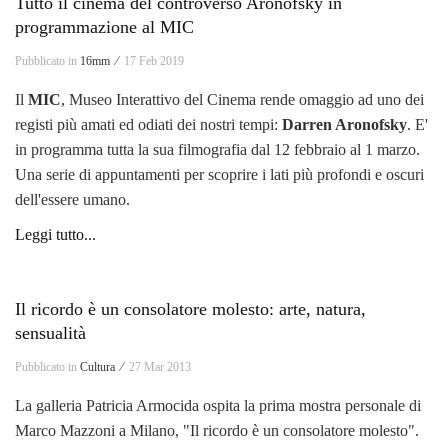
Tutto il cinema del controverso Aronofsky in
programmazione al MIC
Pubblicato in
16mm ⁄
17 Feb 2019
Il
MIC
, Museo Interattivo del Cinema rende omaggio ad uno dei
registi più amati ed odiati dei nostri tempi:
Darren Aronofsky
. E'
in programma tutta la sua filmografia dal 12 febbraio al 1 marzo.
Una serie di appuntamenti per scoprire i lati più profondi e oscuri
dell'essere umano.
Leggi tutto...
Il ricordo è un consolatore molesto: arte, natura,
sensualità
Pubblicato in
Cultura ⁄
27 Mar 2013
La galleria Patricia Armocida ospita la prima mostra personale di
Marco Mazzoni a Milano, "Il ricordo è un consolatore molesto".