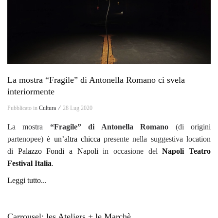
La mostra “Fragile” di Antonella Romano ci svela
interiormente
Pubblicato in
Cultura ⁄
28 Lug 2020
La mostra
“Fragile” di Antonella Romano
(di origini
partenopee) è
un’altra chicca
presente nella suggestiva location
di
Palazzo Fondi a Napoli
in occasione del
Napoli Teatro
Festival Italia
.
Leggi tutto...
Carrousel: les Ateliers + le Marchè