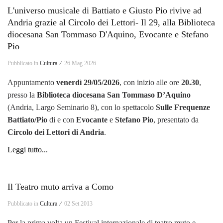
L'universo musicale di Battiato e Giusto Pio rivive ad
Andria grazie al Circolo dei Lettori- Il 29, alla Biblioteca
diocesana San Tommaso D'Aquino, Evocante e Stefano
Pio
Pubblicato in
Cultura ⁄
26 Mag 2026
Appuntamento
venerdì 29/05/2026
, con inizio alle ore
20.30
,
presso la
Biblioteca diocesana San Tommaso D’Aquino
(Andria, Largo Seminario 8), con lo spettacolo
Sulle Frequenze
Battiato/Pio
di e con
Evocante
e
Stefano Pio
, presentato da
Circolo dei Lettori di Andria
.
Leggi tutto...
Il Teatro muto arriva a Como
Pubblicato in
Cultura ⁄
02 Set 2013
Per la prima volta un Festival internazionale di teatro muto e