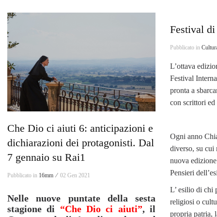
Festival di
Pubblicato in
Cultur
L’ottava edizio
Festival Interna
pronta a sbarca
con scrittori ed
Che Dio ci aiuti 6: anticipazioni e
Ogni anno Chia
dichiarazioni dei protagonisti. Dal
diverso, su cui 
7 gennaio su Rai1
nuova edizione
Pensieri dell’es
Pubblicato in
16mm ⁄
02 Gen 2021
L’ esilio di chi 
Nelle nuove puntate della sesta
religiosi o cult
stagione di
“Che Dio ci aiuti”
, il
propria patria, 