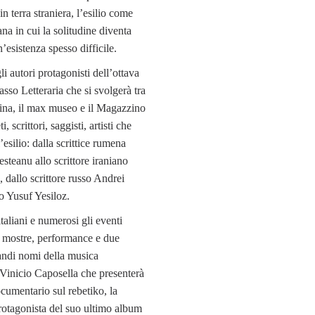
n terra straniera, l’esilio come
a in cui la solitudine diventa
esistenza spesso difficile.
i autori protagonisti dell’ottava
asso Letteraria che si svolgerà tra
cina, il max museo e il Magazzino
i, scrittori, saggisti, artisti che
esilio: dalla scrittice rumena
teanu allo scrittore iraniano
dallo scrittore russo Andrei
o Yusuf Yesiloz.
 italiani e numerosi gli eventi
li mostre, performance e due
andi nomi della musica
 Vinicio Caposella che presenterà
cumentario sul rebetiko, la
rotagonista del suo ultimo album