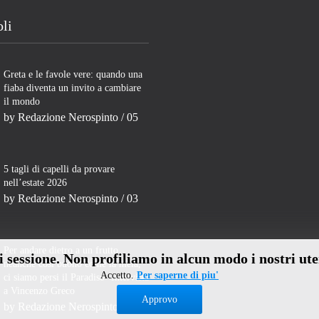
oli
Greta e le favole vere: quando una
fiaba diventa un invito a cambiare
il mondo
by
Redazione Nerospinto
/ 05
5 tagli di capelli da provare
nell’estate 2026
by
Redazione Nerospinto
/ 03
Per andare dietro a un frutto
di sessione. Non profiliamo in alcun modo i nostri ute
neanche così buono come la mela,
Accetto.
Per saperne di piu'
ci siamo persi il Paradiso- Intervista
a Vincenzo Greco
Approvo
by
Redazione Nerospinto
/ 31