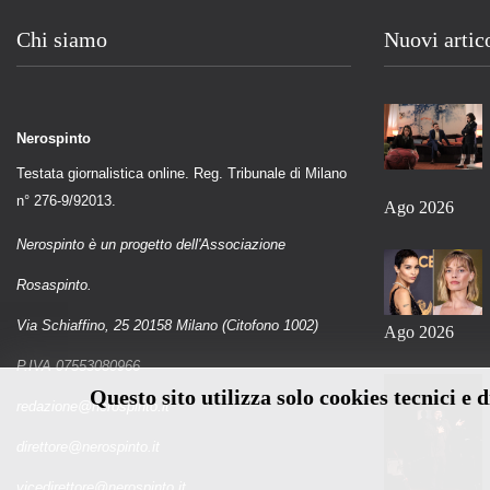
Chi siamo
Nuovi artic
Nerospinto
Testata giornalistica online. Reg. Tribunale di Milano
n° 276-9/92013.
Ago 2026
Nerospinto è un progetto dell'Associazione
Rosaspinto.
Via Schiaffino, 25 20158 Milano (Citofono 1002)
Ago 2026
P.IVA 07553080966
Questo sito utilizza solo cookies tecnici e 
redazione@nerospinto.it
direttore@nerospinto.it
vicedirettore@nerospinto.it