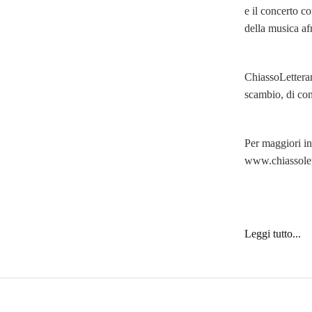
e il concerto 
della musica af
ChiassoLetterar
scambio, di con
Per maggiori i
www.chiassolet
Leggi tutto...