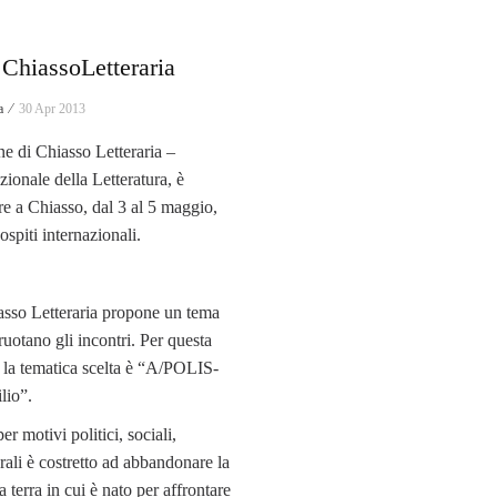
 ChiassoLetteraria
a ⁄
30 Apr 2013
ne di Chiasso Letteraria –
zionale della Letteratura, è
re a Chiasso, dal 3 al 5 maggio,
 ospiti internazionali.
sso Letteraria propone un tema
ruotano gli incontri. Per questa
 la tematica scelta è “A/POLIS-
ilio”.
per motivi politici, sociali,
urali è costretto ad abbandonare la
la terra in cui è nato per affrontare