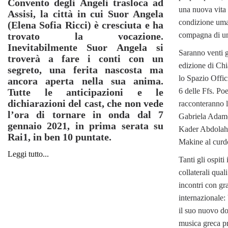
Convento degli Angeli trasloca ad
una nuova vita i
Assisi, la città in cui Suor Angela
condizione uman
(Elena Sofia Ricci) è cresciuta e ha
trovato la vocazione.
compagna di un’
Inevitabilmente Suor Angela si
Saranno venti gl
troverà a fare i conti con un
edizione di Chi
segreto, una ferita nascosta ma
lo Spazio Offi
ancora aperta nella sua anima.
Tutte le anticipazioni e le
6 delle Ffs. Poet
dichiarazioni del cast, che non vede
racconteranno l’
l’ora di tornare in onda dal 7
Gabriela Adames
gennaio 2021, in prima serata su
Kader Abdolah, 
Rai1, in ben 10 puntate.
Makine al curd
Leggi tutto...
Tanti gli ospiti
collaterali qua
incontri con gr
internazionale:
il suo nuovo do
musica greca p