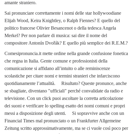
amante straniero.
Sai pronunciare correttamente i nomi delle star hollywoodiane
Elijah Wood, Keira Knightley, o Ralph Fiennes? E quello del
politico francese Olivier Besancenot o della tedesca Angela
Merkel? Per non parlare di musica: sai dire il nome del
compositore Antonín Dvořák? E quello più semplice dei R.E.M.?
Comesipronuncia.it mette ordine nella grande confusione fonetica
che regna in Italia. Gente comune e professionisti della
comunicazione si affidano all’intuito o alle reminiscenze
scolastiche per citare nomi e termini stranieri che infarciscono
quotidianamente l’attualità. Risultato? Queste pronunce, anche
se sbagliate, diventano "ufficiali" perché convalidate da radio e
televisione. Con un click puoi ascoltare la corretta articolazione
dei suoni e verificare lo spelling esatto dei nomi comuni e propri
messi a disposizione degli utenti. Si sopravvive anche con un
Financial Times mal pronunciato o un Frankfurter Allgemeine
Zeitung scritto approssimativamente, ma se ci vuole così poco per