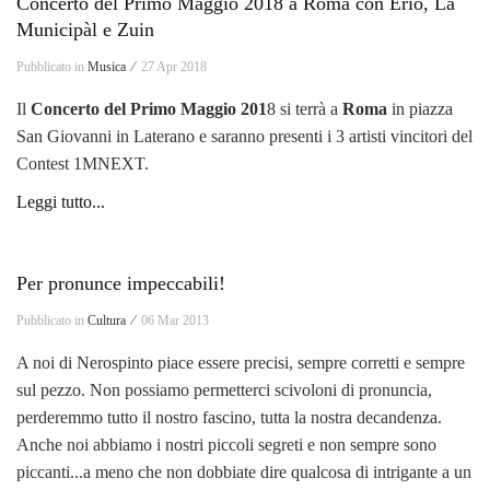
Concerto del Primo Maggio 2018 a Roma con Erio, La
Municipàl e Zuin
Pubblicato in
Musica ⁄
27 Apr 2018
Il
Concerto del Primo Maggio 201
8 si terrà a
Roma
in piazza
San Giovanni in Laterano e saranno presenti i 3 artisti vincitori del
Contest 1MNEXT.
Leggi tutto...
Per pronunce impeccabili!
Pubblicato in
Cultura ⁄
06 Mar 2013
A noi di Nerospinto piace essere precisi, sempre corretti e sempre
sul pezzo. Non possiamo permetterci scivoloni di pronuncia,
perderemmo tutto il nostro fascino, tutta la nostra decandenza.
Anche noi abbiamo i nostri piccoli segreti e non sempre sono
piccanti...a meno che non dobbiate dire qualcosa di intrigante a un