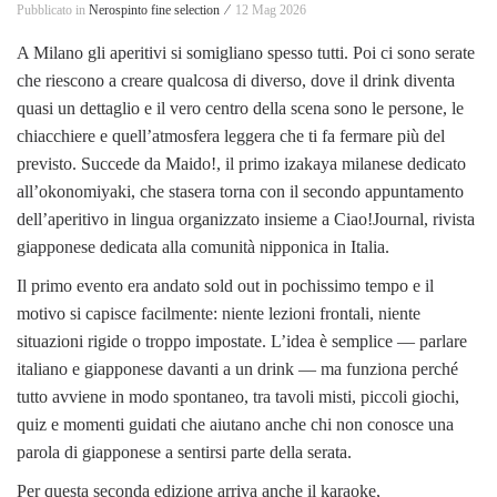
Pubblicato in
Nerospinto fine selection ⁄
12 Mag 2026
A Milano gli aperitivi si somigliano spesso tutti. Poi ci sono serate
che riescono a creare qualcosa di diverso, dove il drink diventa
quasi un dettaglio e il vero centro della scena sono le persone, le
chiacchiere e quell’atmosfera leggera che ti fa fermare più del
previsto. Succede da Maido!, il primo izakaya milanese dedicato
all’okonomiyaki, che stasera torna con il secondo appuntamento
dell’aperitivo in lingua organizzato insieme a Ciao!Journal, rivista
giapponese dedicata alla comunità nipponica in Italia.
Il primo evento era andato sold out in pochissimo tempo e il
motivo si capisce facilmente: niente lezioni frontali, niente
situazioni rigide o troppo impostate. L’idea è semplice — parlare
italiano e giapponese davanti a un drink — ma funziona perché
tutto avviene in modo spontaneo, tra tavoli misti, piccoli giochi,
quiz e momenti guidati che aiutano anche chi non conosce una
parola di giapponese a sentirsi parte della serata.
Per questa seconda edizione arriva anche il karaoke,