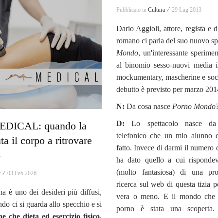
Pubblicato in
Cultura ⁄
29 Lug 2013
Dario Aggioli, attore, regista e di
romano ci parla del suo nuovo sp
Mondo
, un'interessante sperime
al binomio sesso-nuovi media in
mockumentary, mascherine e socia
debutto è previsto per marzo 201
N:
Da cosa nasce
Porno Mondo
D:
Lo spettacolo nasce da
DICAL: quando la
telefonico che un mio alunno d
ta il corpo a ritrovare
fatto. Invece di darmi il numero
-
ha dato quello a cui rispondev
(molto fantasiosa) di una pros
y ⁄
03 Feb 2026
ricerca sul web di questa tizia p
a è uno dei desideri più diffusi,
vera o meno. E il mondo che g
ndo ci si guarda allo specchio e si
porno è stata una scoperta
e che dieta ed esercizio fisico,