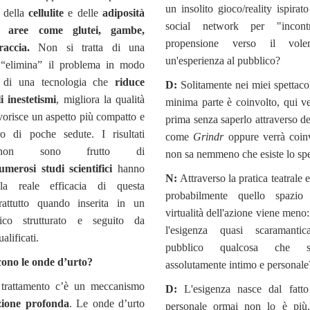
un insolito gioco/reality ispira
o della
cellulite
e delle
adiposità
social network per "incon
n
aree come glutei, gambe,
propensione verso il vole
raccia.
Non si tratta di una
un'esperienza al pubblico?
 “elimina” il problema in modo
a di una tecnologia che
riduce
D:
Solitamente nei miei spettacol
i inestetismi
, migliora la qualità
minima parte è coinvolto, qui ve
avorisce un aspetto più compatto e
prima senza saperlo attraverso de
ro di poche sedute. I risultati
come
Grindr
oppure verrà coin
i non sono frutto di
non sa nemmeno che esiste lo spet
umerosi studi scientifici
hanno
N:
Attraverso la pratica teatrale
la reale efficacia di questa
probabilmente quello spazio 
rattutto quando inserita in un
virtualità dell'azione viene men
ico strutturato e seguito da
l'esigenza quasi scaramanti
alificati.
pubblico qualcosa che s
ono le onde d’urto?
assolutamente intimo e personale
 trattamento c’è un meccanismo
D:
L'esigenza nasce dal fatt
zione profonda
. Le onde d’urto
personale ormai non lo è più