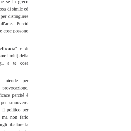
he se in greco
osa di simile ed
per distinguere
l'arte. Perciò
lte cose possono
fficacia" e di
me limiti) della
ggi, a te cosa
 intende per
 provocazione,
ficace perché è
n per smuovere.
 il politico per
o, ma non farlo
gli ribaltare la