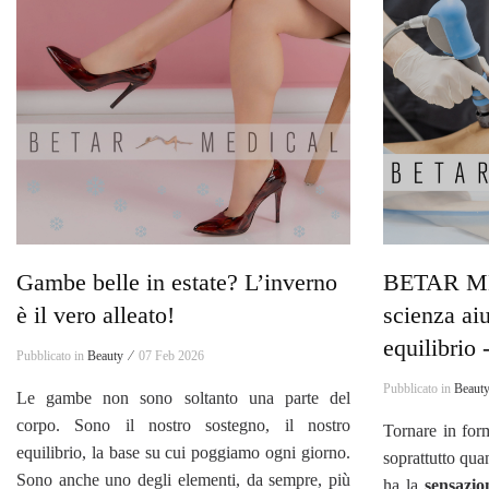
Gambe belle in estate? L’inverno
BETAR ME
è il vero alleato!
scienza aiu
equilibrio 
Pubblicato in
Beauty ⁄
07 Feb 2026
Pubblicato in
Beaut
Le gambe non sono soltanto una parte del
corpo. Sono il nostro sostegno, il nostro
Tornare in form
equilibrio, la base su cui poggiamo ogni giorno.
soprattutto qua
Sono anche uno degli elementi, da sempre, più
ha la
sensazion