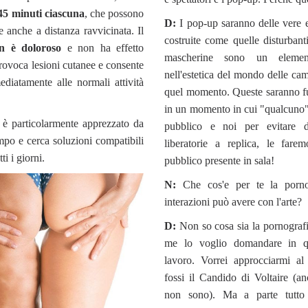
45 minuti ciascuna
, che possono
D:
I pop-up saranno delle vere e
te anche a distanza ravvicinata. Il
costruite come quelle disturbant
n è doloroso
e non ha effetto
mascherine sono un elemen
rovoca lesioni cutanee e consente
nell'estetica del mondo delle ca
ediatamente alle normali attività
quel momento. Queste saranno f
in un momento in cui "qualcuno" 
 è particolarmente apprezzato da
pubblico e noi per evitare d
mpo e cerca soluzioni compatibili
liberatorie a replica, le fare
tti i giorni.
pubblico presente in sala!
N:
Che cos'e per te la porno
interazioni può avere con l'arte?
D:
Non so cosa sia la pornograf
me lo voglio domandare in qu
lavoro. Vorrei approcciarmi a
fossi il Candido di Voltaire (a
non sono). Ma a parte tutto