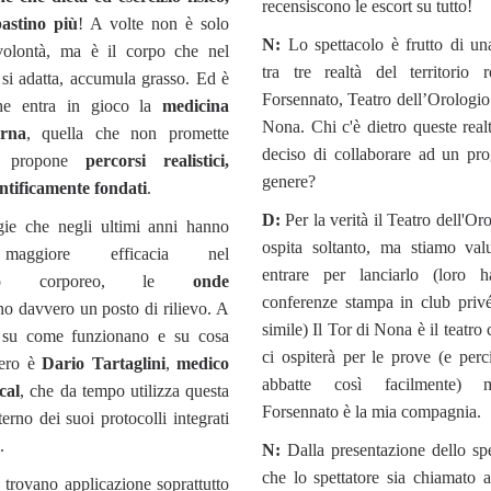
recensiscono le escort su tutto!
bastino più
! A volte non è solo
N:
Lo spettacolo è frutto di u
olontà, ma è il corpo che nel
tra tre realtà del territorio 
si adatta, accumula grasso. Ed è
Forsennato, Teatro dell’Orologio
he entra in gioco la
medicina
Nona. Chi c'è dietro queste real
erna
, quella che non promette
deciso di collaborare ad un pro
a propone
percorsi realistici,
genere?
entificamente fondati
.
D:
Per la verità il Teatro dell'Or
gie che negli ultimi anni hanno
ospita soltanto, ma stiamo val
 maggiore efficacia nel
entrare per lanciarlo (loro 
mento corporeo, le
onde
conferenze stampa in club priv
 davvero un posto di rilievo. A
simile) Il Tor di Nona è il teatro
a su come funzionano e su cosa
ci ospiterà per le prove (e perc
vero è
Dario Tartaglini
,
medico
abbatte così facilmente) 
cal
, che da tempo utilizza questa
Forsennato è la mia compagnia.
terno dei suoi protocolli integrati
.
N:
Dalla presentazione dello sp
che lo spettatore sia chiamato a
 trovano applicazione soprattutto