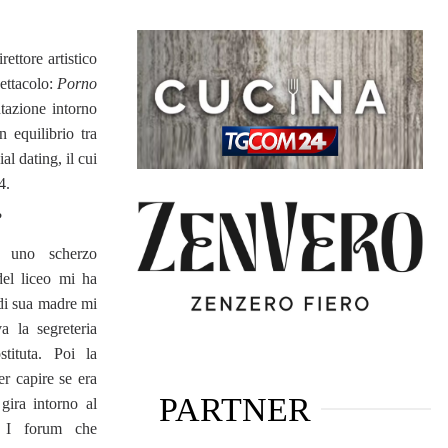
rettore artistico
ettacolo:
Porno
ntazione intorno
 equilibrio tra
l dating, il cui
4.
?
 uno scherzo
el liceo mi ha
 di sua madre mi
a la segreteria
tituta. Poi la
er capire se era
PARTNER
ira intorno al
. I forum che