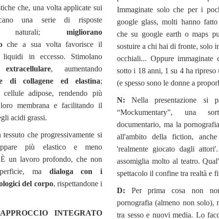
iche che, una volta applicate sui
Immaginate solo che per i poc
escano una serie di risposte
google glass, molti hanno fatto 
che naturali;
migliorano
che su google earth o maps puo
lo
che a sua volta favorisce il
sostuire a chi hai di fronte, solo
 liquidi in eccesso. Stimolano
occhiali... Oppure immaginate 
extracellulare
, aumentando
sotto i 18 anni, 1 su 4 ha ripreso
e di collagene ed elastina
;
(e spesso sono le donne a proporl
e cellule adipose, rendendo più
N:
Nella presentazione si p
 loro membrana e facilitando il
“Mockumentary”, una sor
li acidi grassi.
documentario, ma la pornografia
un tessuto che progressivamente si
all'ambito della fiction, anch
 appare più elastico e meno
'realmente giocato dagli attori
. È un lavoro profondo, che non
assomiglia molto al teatro. Qual
uperficie, ma
dialoga con i
spettacolo il confine tra realtà e 
logici del corpo
, rispettandone i
D:
Per prima cosa non non
pornografia (almeno non solo), 
’APPROCCIO INTEGRATO
tra sesso e nuovi media. Lo fac