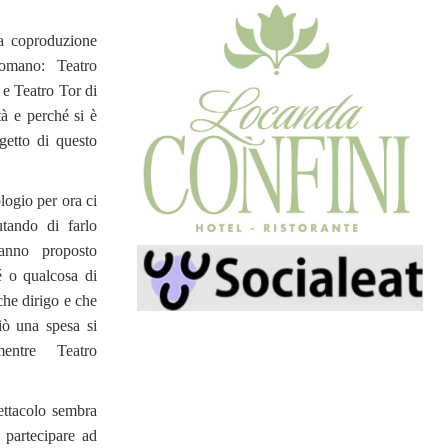
na coproduzione
romano: Teatro
 e Teatro Tor di
tà e perché si è
getto di questo
ologio per ora ci
utando di farlo
hanno proposto
é o qualcosa di
 che dirigo e che
iò una spesa si
mentre Teatro
ettacolo sembra
 partecipare ad