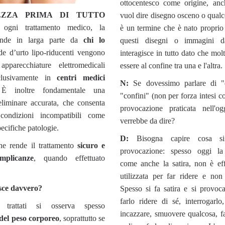
ottocentesco come origine, anc
EZZA PRIMA DI TUTTO
vuol dire disegno osceno o qualc
ogni trattamento medico, la
è un termine che è nato proprio 
pende in larga parte da
chi lo
questi disegni o immagini dal
de d’urto lipo-riducenti vengono
interagisce in tutto dato che mo
apparecchiature elettromedicali
essere al confine tra una e l'altra.
esclusivamente in
centri medici
N:
Se dovessimo parlare di "e
È inoltre fondamentale una
"confini" (non per forza intesi co
eliminare accurata, che consenta
provocazione praticata nell'o
condizioni incompatibili come
verrebbe da dire?
ecifiche patologie.
D:
Bisogna capire cosa si
ne rende il trattamento
sicuro e
provocazione: spesso oggi la
mplicanze
, quando effettuato
come anche la satira, non è ef
utilizzata per far ridere e no
sce davvero?
Spesso si fa satira e si provoca
farlo ridere di sé, interrogarl
 trattati si osserva spesso
incazzare, smuovere qualcosa, far
del peso corporeo
, soprattutto se