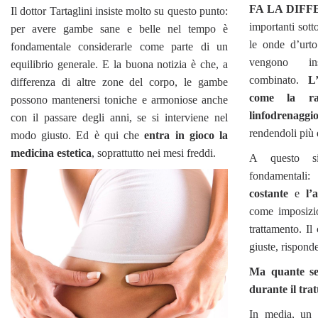
FA LA DIFF
Il dottor Tartaglini insiste molto su questo punto:
importanti sotto
per avere gambe sane e belle nel tempo è
le onde d’urt
fondamentale considerarle come parte di un
vengono in
equilibrio generale. E la buona notizia è che, a
combinato.
L
differenza di altre zone del corpo, le gambe
come la ra
possono mantenersi toniche e armoniose anche
linfodrenaggi
con il passare degli anni, se si interviene nel
rendendoli più 
modo giusto. Ed è qui che
entra in gioco la
medicina estetica
, soprattutto nei mesi freddi.
A questo si
fondamen
costante
e
l’
come imposizi
trattamento. Il
giuste, risponde
Ma quante se
durante il tra
In media, un