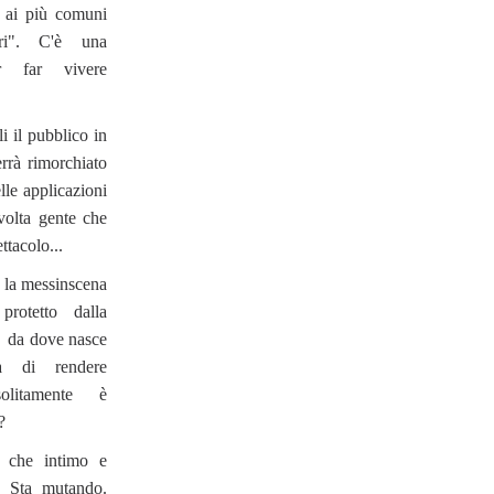
to ai più comuni
tri". C'è una
r far vivere
i il pubblico in
rrà rimorchiato
lle applicazioni
volta gente che
tacolo...
 e la messinscena
protetto dalla
o: da dove nasce
ca di rendere
olitamente è
?
o che intimo e
. Sta mutando.