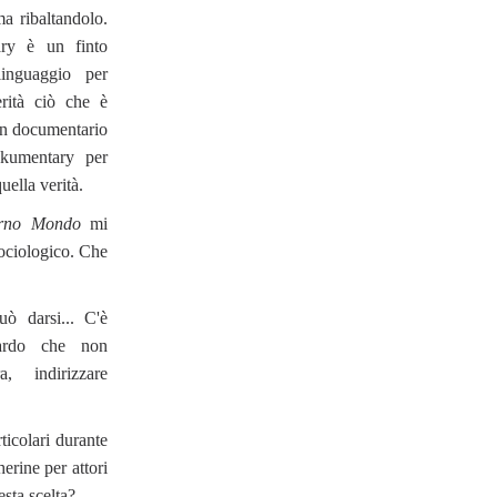
a ribaltandolo.
ry è un finto
inguaggio per
rità ciò che è
un documentario
ckumentary per
uella verità.
rno Mondo
mi
ociologico. Che
ò darsi... C'è
uardo che non
 indirizzare
ticolari durante
erine per attori
esta scelta?