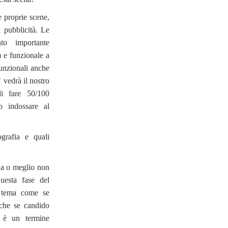
 proprie scene,
i pubblicità. Le
to importante
m e funzionale a
unzionali anche
vedrà il nostro
i fare 50/100
mo indossare al
grafia e quali
ia o meglio non
esta fase del
l tema come se
nche se candido
 è un termine