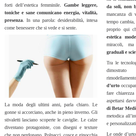
forti dell’estetica femminile.
Gambe leggere,
da soli, non 
toniche e sane comunicano energia, vitalità,
mancanza di v
presenza
. In una parola: desiderabilità, intesa
tempo cambia, 
come benessere che si vede e si sente.
proprio qui c
estetica mod
miracoli, m
graduali e sci
Tra le tecnolo
dimostrato
rimodella
d’urto
occupano
fare chiarezz
aspettarsi dav
La moda degli ultimi anni, parla chiaro. Le
di
Betar Medi
gonne si accorciano, anche in pieno inverno. Gli
metodica all’in
stivaletti lasciano scoperte le caviglie. Le calze
e personalizzati
diventano protagoniste, con disegni e texture
Le onde d’urto
che non perdonano. Polpacci, cosce e ginocchia