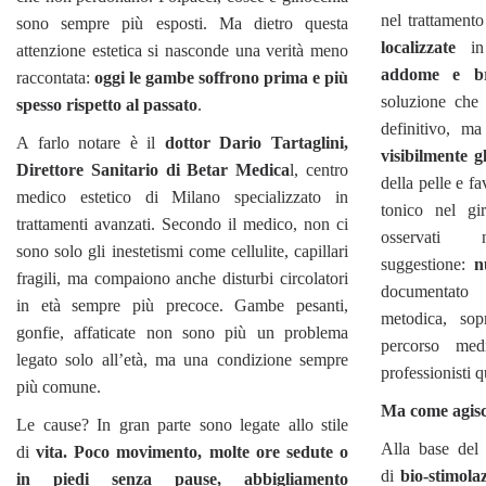
nel trattament
sono sempre più esposti. Ma dietro questa
localizzate
i
attenzione estetica si nasconde una verità meno
addome e b
raccontata:
oggi le gambe soffrono prima e più
soluzione che
spesso rispetto al passato
.
definitivo, m
A farlo notare è il
dottor Dario Tartaglini,
visibilmente gl
Direttore Sanitario di Betar Medica
l, centro
della pelle e f
medico estetico di Milano specializzato in
tonico nel gi
trattamenti avanzati. Secondo il medico, non ci
osservat
sono solo gli inestetismi come cellulite, capillari
suggestione:
n
fragili, ma compaiono anche disturbi circolatori
documentato 
in età sempre più precoce. Gambe pesanti,
metodica, sop
gonfie, affaticate non sono più un problema
percorso med
legato solo all’età, ma una condizione sempre
professionisti qu
più comune.
Ma come agisc
Le cause? In gran parte sono legate allo stile
Alla base del
di
vita. Poco movimento, molte ore sedute o
di
bio-stimola
in piedi senza pause, abbigliamento