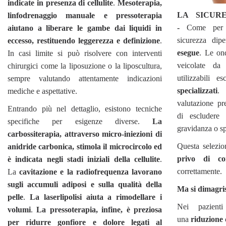
indicate in presenza di cellulite
.
Mesoterapia,
LA SICUR
linfodrenaggio manuale e pressoterapia
-
Come per 
aiutano a liberare le gambe dai liquidi in
sicurezza di
eccesso, restituendo leggerezza e definizione
.
esegue
. Le on
In casi limite si può risolvere con interventi
veicolate da 
chirurgici come la liposuzione o la liposcultura,
utilizzabili 
sempre valutando attentamente indicazioni
specializzati
. 
mediche e aspettative.
valutazione pr
Entrando più nel dettaglio, esistono tecniche
di escludere 
specifiche per esigenze diverse.
La
gravidanza o sp
carbossiterapia, attraverso micro-iniezioni di
Questa selezio
anidride carbonica, stimola il microcircolo ed
privo di co
è indicata negli stadi iniziali della cellulite
.
correttamente.
La
cavitazione e la radiofrequenza lavorano
sugli accumuli adiposi e sulla qualità della
Ma si dimagri
pelle
.
La laserlipolisi aiuta a rimodellare i
Nei pazienti
volumi
.
La pressoterapia, infine, è preziosa
una
riduzione 
per ridurre gonfiore e dolore legati al