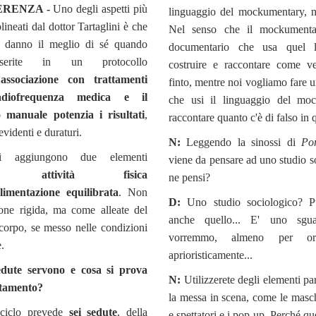
ERENZA -
Uno degli aspetti più
linguaggio del mockumentary, m
lineati dal dottor Tartaglini è che
Nel senso che il mockumenta
o danno il meglio di sé quando
documentario che usa quel l
serite in un protocollo
costruire e raccontare come ve
’associazione con trattamenti
finto, mentre noi vogliamo fare 
diofrequenza medica e il
che usi il linguaggio del mo
o manuale potenzia i risultati
,
raccontare quanto c'è di falso in q
evidenti e duraturi.
N:
Leggendo la sinossi di
Po
 aggiungono due elementi
viene da pensare ad uno studio s
tali:
attività fisica
ne pensi?
alimentazione equilibrata
. Non
D:
Uno studio sociologico? Pu
one rigida, ma come alleate del
anche quello... E' uno sg
 corpo, se messo nelle condizioni
vorremmo, almeno per ora,
.
aprioristicamente...
dute servono e cosa si prova
N:
Utilizzerete degli elementi par
ttamento?
la messa in scena, come le masch
 ciclo prevede
sei sedute
, della
e spettatori e i pop-up. Perché qu