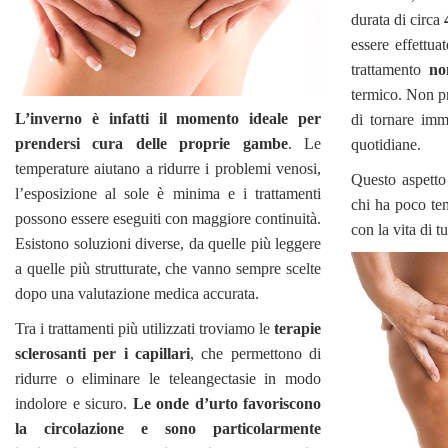
durata di circa
essere effettua
trattamento
no
termico. Non p
L’inverno è infatti il momento ideale per
di tornare imm
prendersi cura delle proprie gambe
. Le
quotidiane.
temperature aiutano a ridurre i problemi venosi,
Questo aspetto
l’esposizione al sole è minima e i trattamenti
chi ha poco te
possono essere eseguiti con maggiore continuità.
con la vita di tu
Esistono soluzioni diverse, da quelle più leggere
a quelle più strutturate, che vanno sempre scelte
dopo una valutazione medica accurata.
Tra i trattamenti più utilizzati troviamo le
terapie
sclerosanti per i capillari
, che permettono di
ridurre o eliminare le teleangectasie in modo
indolore e sicuro.
Le onde d’urto favoriscono
la circolazione e sono particolarmente