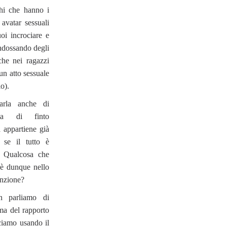
hi che hanno i
avatar sessuali
i incrociare e
 indossando degli
che nei ragazzi
 un atto sessuale
o).
arla anche di
ta di finto
 appartiene già
e se il tutto è
'. Qualcosa che
'è dunque nello
finzione?
 parliamo di
ma del rapporto
ciamo usando il