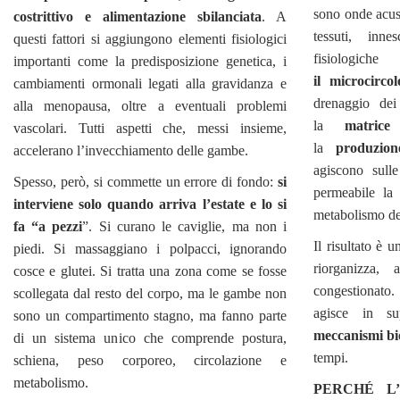
sono onde acust
costrittivo e alimentazione sbilanciata
. A
tessuti, inn
questi fattori si aggiungono elementi fisiologici
fisiologi
importanti come la predisposizione genetica, i
il
microcirco
cambiamenti ormonali legati alla gravidanza e
drenaggio dei
alla menopausa, oltre a eventuali problemi
la
matrice 
vascolari. Tutti aspetti che, messi insieme,
la
produzion
accelerano l’invecchiamento delle gambe.
agiscono sull
Spesso, però, si commette un errore di fondo:
si
permeabile la
interviene solo quando arriva l’estate e lo si
metabolismo deg
fa “a pezzi
”. Si curano le caviglie, ma non i
Il risultato è 
piedi. Si massaggiano i polpacci, ignorando
riorganizza,
cosce e glutei. Si tratta una zona come se fosse
congestionato
scollegata dal resto del corpo, ma le gambe non
agisce in s
sono un compartimento stagno, ma fanno parte
meccanismi bio
di un sistema unico che comprende postura,
tempi.
schiena, peso corporeo, circolazione e
metabolismo.
PERCHÉ L