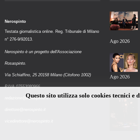
Nerospinto
Testata giornalistica online. Reg. Tribunale di Milano
n° 276-9/92013.
Ago 2026
Nerospinto è un progetto dell'Associazione
Rosaspinto.
Via Schiaffino, 25 20158 Milano (Citofono 1002)
Ago 2026
P.IVA 07553080966
Questo sito utilizza solo cookies tecnici e 
redazione@nerospinto.it
direttore@nerospinto.it
vicedirettore@nerospinto.it