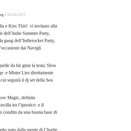
!
ing ⁄
04 Giu 2013
a e Kiss This! vi invitano alla
le dell’Indie Summer Party,
la gang dell’Indierocket Party,
 l’occasione dai Navigli
uelle da far girar la testa: Slow
ge e Mister Lies direttamente
ui seguirà il dj set della Sea
low Magic, definita
cilla tra l’ipnotico e il
tto condito da una buona base di
etto nato dalla mente di Charlie