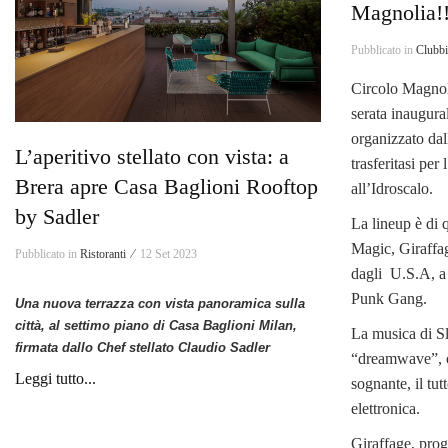
Magnolia!
Pubblicato in
Clubb
Circolo Magnoli
serata inaugura
organizzato dal
L’aperitivo stellato con vista: a
trasferitasi per
Brera apre Casa Baglioni Rooftop
all’Idroscalo.
by Sadler
La lineup è di q
Magic, Giraffa
Pubblicato in
Ristoranti ⁄
12 Set 2023
dagli U.S.A, a c
Punk Gang.
Una nuova terrazza con vista panoramica sulla
città, al settimo piano di Casa Baglioni Milan,
La musica di S
firmata dallo Chef stellato Claudio Sadler
“dreamwave”, os
Leggi tutto...
sognante, il tu
elettronica.
Giraffage, prog