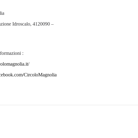
lia
azione Idroscalo, 4120090 –
formazioni :
olomagnolia.it/
acebook.com/CircoloMagnolia