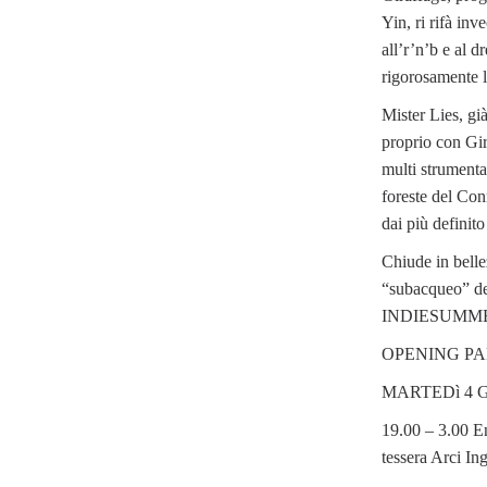
Yin, ri rifà in
all’r’n’b e al 
rigorosamente l
Mister Lies, gi
proprio con Gir
multi strumental
foreste del Conn
dai più definit
Chiude in belle
“subacqueo” ded
INDIESUMM
OPENING P
MARTEDì 4 
19.00 – 3.00 En
tessera Arci In