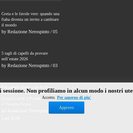
Greta e le favole vere: quando una
fiaba diventa un invito a cambiare
il mondo
by
Redazione Nerospinto
/ 05
5 tagli di capelli da provare
nell’estate 2026
by
Redazione Nerospinto
/ 03
Per andare dietro a un frutto
di sessione. Non profiliamo in alcun modo i nostri ute
neanche così buono come la mela,
Accetto.
Per saperne di piu'
ci siamo persi il Paradiso- Intervista
a Vincenzo Greco
Approvo
by
Redazione Nerospinto
/ 31
Lug 2026