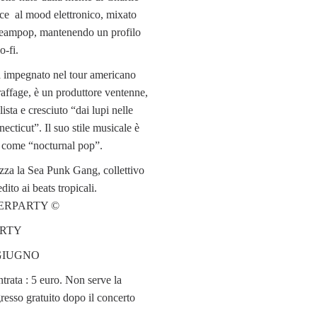
vece al mood elettronico, mixato
dreampop, mantenendo un profilo
o-fi.
à impegnato nel tour americano
affage, è un produttore ventenne,
ista e cresciuto “dai lupi nelle
ecticut”. Il suo stile musicale è
o come “nocturnal pop”.
zza la Sea Punk Gang, collettivo
ito ai beats tropicali.
ERPARTY ©
ARTY
GIUGNO
trata : 5 euro. Non serve la
gresso gratuito dopo il concerto