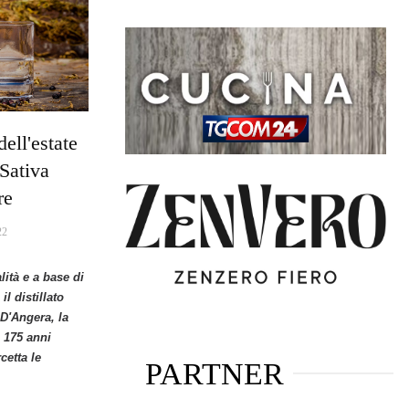
dell'estate
Sativa
re
22
lità e a base di
l distillato
 D'Angera, la
a 175 anni
cetta le
PARTNER