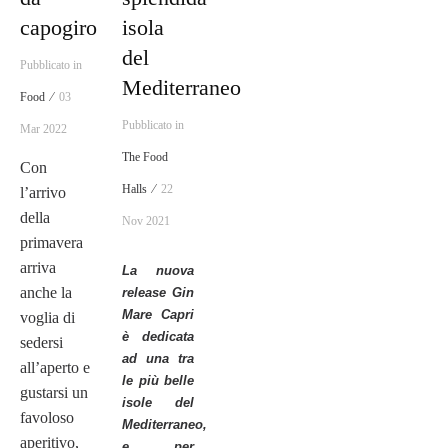
capogiro
isola
del
Pubblicato in
Mediterraneo
Food ⁄
03
Pubblicato in
Mar 2022
The Food
Con
Halls ⁄
22
l’arrivo
della
Nov 2021
primavera
arriva
La nuova
anche la
release Gin
Mare Capri
voglia di
è dedicata
sedersi
ad una tra
all’aperto e
le più belle
gustarsi un
isole del
favoloso
Mediterraneo,
aperitivo,
e per