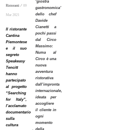
‘
giostra
Ristoranti ⁄
09
gastronomica
’
dello chef
Mar 2021
Davide
Cianetti a
Il ristorante
pochi passi
Cantina
dal Circo
Piemontese
Massimo:
e il suo
Numa al
segreto
Circo
è una
Speakeasy
nuova
Tencitt
avventura
hanno
ristorativa
partecipato
dall
’
impronta
al progetto
internazionale,
“Searching
ideata per
for Italy”,
accogliere
l’acclamato
il cliente in
documentario
ogni
sulla
momento
cultura
della