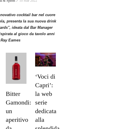
il & Spirits ⁄
10 Mar 2022
nnovativo cocktail bar nel cuore
sola, presenta la sua nuova drink
Cards", ideata dal Bar Manager
ispirata al gioco da tavolo anni
e Ray Eames
‘Voci di
Capri’:
Bitter
la web
Gamondi:
serie
un
dedicata
aperitivo
alla
,
da
splendida