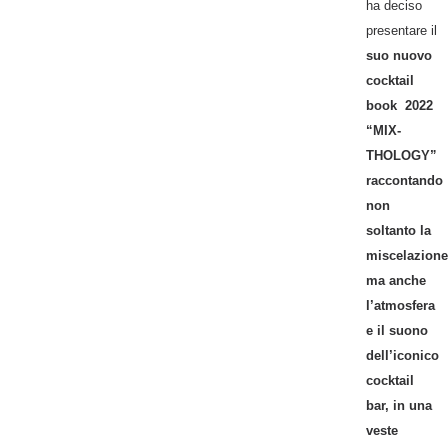
ha deciso
presentare il
suo nuovo
cocktail
book 2022
“MIX-
THOLOGY”
raccontando
non
soltanto la
miscelazione
ma anche
l’atmosfera
e il suono
dell’iconico
cocktail
bar, in una
veste