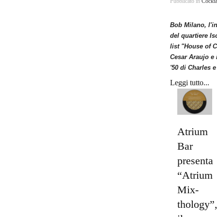
Pubblicato in
Cockta
Bob Milano, l'i
del quartiere I
list "House of 
Cesar Araujo e 
'50 di Charles 
Leggi tutto...
Atrium
Bar
presenta
“Atrium
Mix-
thology”