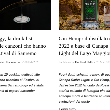
, la drink list
Gin Hemp: il distillato 
lle canzoni che hanno
2022 a base di Canapa 
stival di Sanremo
Light del Lago Maggio
into fine selection ⁄
08 Feb 2023
Pubblicato in
The Food Halls ⁄
23 Mag 20
on 10 cocktail dedicati alle
Fuori dagli schemi, trendy, di qua
no trionfato al Festival di
Canapa Sativa Light: è Gin Hemp, i
iama Sanremology ed è stata
dell'estate 2022 lanciato da Rossi
nel di esperti bartender
storica azienda di famiglia che d
anticipa mode e tendenze
ed inter
evoluzioni del gusto
Leggi tutto...