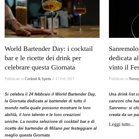
World Bartender Day: i cocktail
Sanremology
bar e le ricette dei drink per
dedicata a
celebrare questa Giornata
vinto il Fe
Pubblicato in
Cocktail & Spirits ⁄
17 Feb 2023
Pubblicato in
Nerosp
Si celebra il 24 febbraio il World Bartender Day,
Una drink list c
la Giornata dedicata ai bartender di tutto il
canzoni che han
mondo nella quale possono mostrare le loro
Sanremo: si ch
abilità, il loro talento e le loro creazioni
creata da un pa
uniche. La nostra selezione di cocktail bar e di
Leggi tutto...
ricette dei bartender di Milano per festeggiare al
meglio questa Giornata