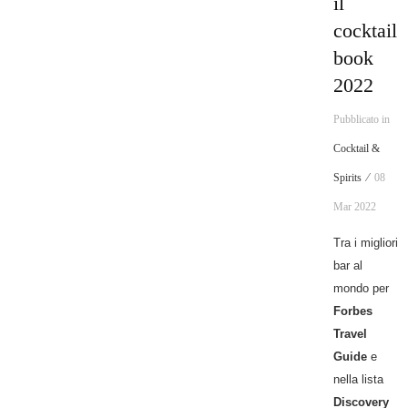
il
cocktail
book
2022
Pubblicato in
Cocktail &
Spirits ⁄
08
Mar 2022
Tra i migliori
bar al
mondo per
Forbes
Travel
Guide
e
nella lista
Discovery