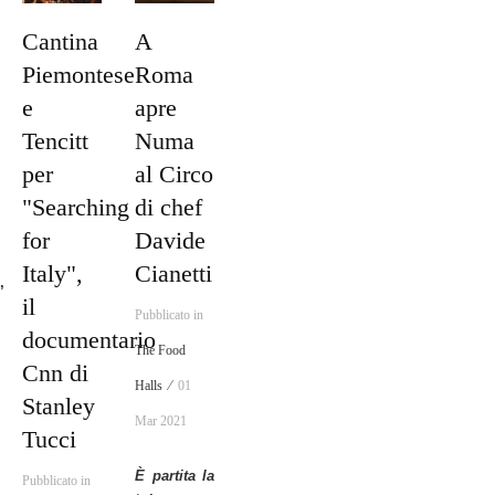
A
Cantina
Roma
Piemontese
apre
e
Numa
Tencitt
al Circo
per
di chef
"Searching
Davide
for
Cianetti
Italy",
,
il
Pubblicato in
documentario
The Food
Cnn di
Halls ⁄
01
Stanley
Mar 2021
Tucci
È partita la
Pubblicato in