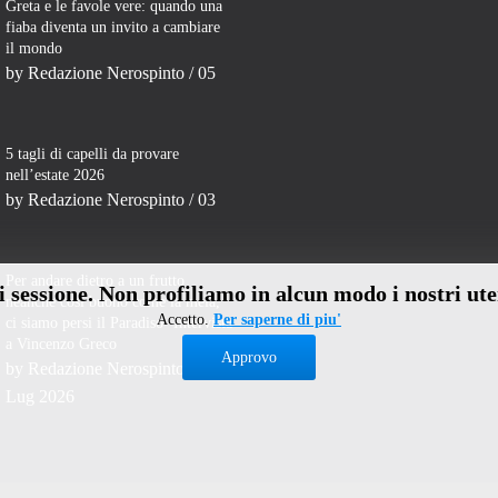
Greta e le favole vere: quando una
fiaba diventa un invito a cambiare
il mondo
by
Redazione Nerospinto
/ 05
5 tagli di capelli da provare
nell’estate 2026
by
Redazione Nerospinto
/ 03
Per andare dietro a un frutto
di sessione. Non profiliamo in alcun modo i nostri ute
neanche così buono come la mela,
Accetto.
Per saperne di piu'
ci siamo persi il Paradiso- Intervista
a Vincenzo Greco
Approvo
by
Redazione Nerospinto
/ 31
Lug 2026