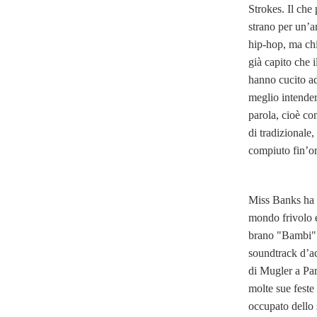
Strokes. Il che
strano per un’a
hip-hop, ma ch
già capito che i
hanno cucito ad
meglio intender
parola, cioè co
di tradizionale,
compiuto fin’or
Miss Banks ha u
mondo frivolo e
brano "Bambi" 
soundtrack d’a
di Mugler a Par
molte sue feste
occupato dello 