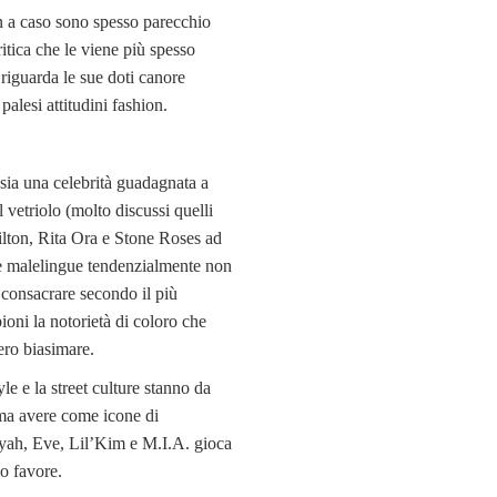
on a caso sono spesso parecchio
ritica che le viene più spesso
à riguarda le sue doti canore
 palesi attitudini fashion.
sia una celebrità guadagnata a
l vetriolo (molto discussi quelli
lton, Rita Ora e Stone Roses ad
e malelingue tendenzialmente non
 consacrare secondo il più
ioni la notorietà di coloro che
ero biasimare.
yle e la street culture stanno da
 ma avere come icone di
iyah, Eve, Lil’Kim e M.I.A. gioca
o favore.