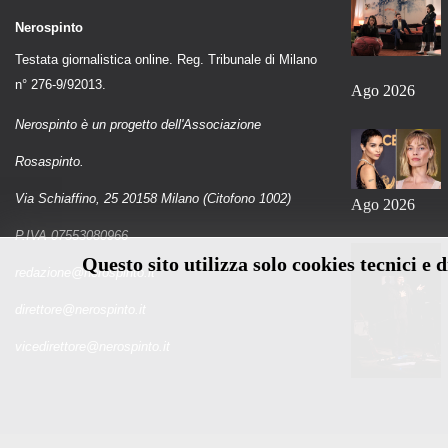
Nerospinto
Testata giornalistica online. Reg. Tribunale di Milano
n° 276-9/92013.
Ago 2026
Nerospinto è un progetto dell'Associazione
Rosaspinto.
Via Schiaffino, 25 20158 Milano (Citofono 1002)
Ago 2026
P.IVA 07553080966
Questo sito utilizza solo cookies tecnici e 
redazione@nerospinto.it
direttore@nerospinto.it
vicedirettore@nerospinto.it