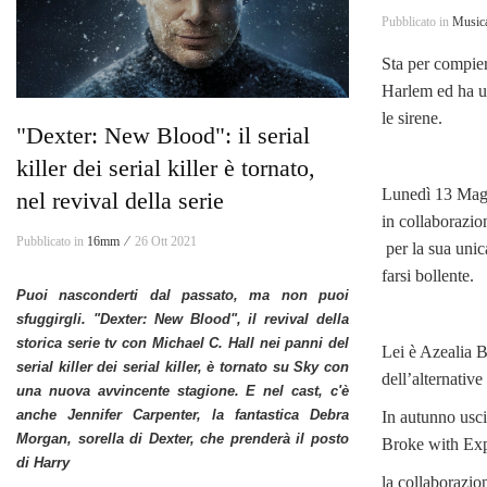
Pubblicato in
Music
Sta per compier
Harlem ed ha un
le sirene.
"Dexter: New Blood": il serial
killer dei serial killer è tornato,
Lunedì 13 Magg
nel revival della serie
in collaborazio
Pubblicato in
16mm ⁄
26 Ott 2021
per la sua unica
farsi bollente.
Puoi nasconderti dal passato, ma non puoi
sfuggirgli. "Dexter: New Blood", il revival della
storica serie tv con Michael C. Hall nei panni del
Lei è Azealia B
serial killer dei serial killer, è tornato su Sky con
dell’alternati
una nuova avvincente stagione. E nel cast, c'è
anche
Jennifer Carpenter
, la fantastica Debra
In autunno usci
Morgan, sorella di Dexter, che prenderà il posto
Broke with Exp
di Harry
la collaborazio