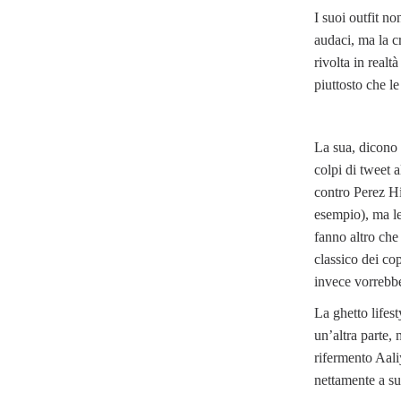
I suoi outfit n
audaci, ma la c
rivolta in realt
piuttosto che le
La sua, dicono 
colpi di tweet a
contro Perez Hi
esempio), ma l
fanno altro che
classico dei cop
invece vorrebb
La ghetto lifest
un’altra parte,
rifermento Aal
nettamente a su