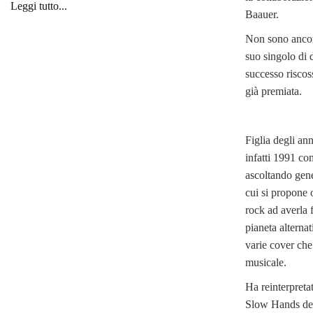
Leggi tutto...
Baauer.
Non sono ancora
suo singolo di 
successo riscos
già premiata.
Figlia degli ann
infatti 1991 co
ascoltando gene
cui si propone 
rock ad averla f
pianeta alterna
varie cover che
musicale.
Ha reinterpreta
Slow Hands deg