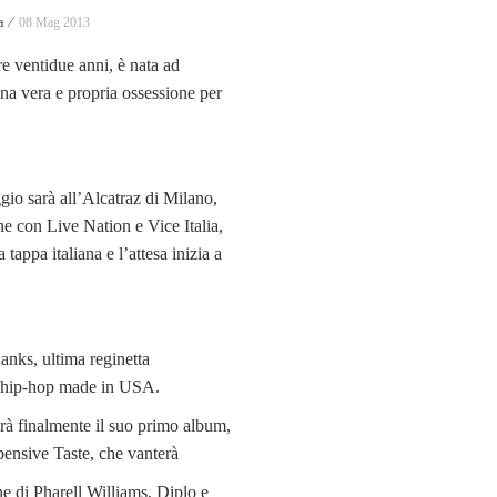
a ⁄
08 Mag 2013
e ventidue anni, è nata ad
a vera e propria ossessione per
io sarà all’Alcatraz di Milano,
ne con Live Nation e Vice Italia,
 tappa italiana e l’attesa inizia a
anks, ultima reginetta
ve hip-hop made in USA.
rà finalmente il suo primo album,
ensive Taste, che vanterà
ne di Pharell Williams, Diplo e