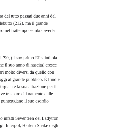
 del tutto passati due anni dal
debutto (212), ma il grande
so nel frattempo sembra averla
i ’90, (il suo primo EP s’intitola
me il suo anno di nascita) cresce
ri molto diversi da quello con
oggi al grande pubblico. È l’indie
orgiata e la sua attrazione per il
tive traspare chiaramente dalle
 punteggiano il suo esordio
to infatti Seventeen dei Ladytron,
li Interpol, Harlem Shake degli