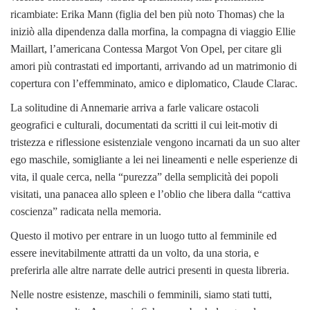
ricambiate: Erika Mann (figlia del ben più noto Thomas) che la
iniziò alla dipendenza dalla morfina, la compagna di viaggio Ellie
Maillart, l’americana Contessa Margot Von Opel, per citare gli
amori più contrastati ed importanti, arrivando ad un matrimonio di
copertura con l’effemminato, amico e diplomatico, Claude Clarac.
La solitudine di Annemarie arriva a farle valicare ostacoli
geografici e culturali, documentati da scritti il cui leit-motiv di
tristezza e riflessione esistenziale vengono incarnati da un suo alter
ego maschile, somigliante a lei nei lineamenti e nelle esperienze di
vita, il quale cerca, nella “purezza” della semplicità dei popoli
visitati, una panacea allo spleen e l’oblio che libera dalla “cattiva
coscienza” radicata nella memoria.
Questo il motivo per entrare in un luogo tutto al femminile ed
essere inevitabilmente attratti da un volto, da una storia, e
preferirla alle altre narrate delle autrici presenti in questa libreria.
Nelle nostre esistenze, maschili o femminili, siamo stati tutti,