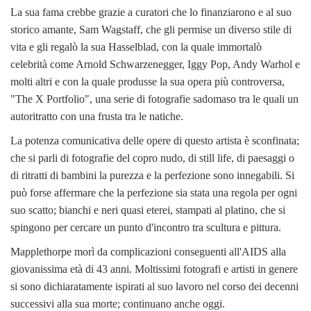
La sua fama crebbe grazie a curatori che lo finanziarono e al suo
storico amante, Sam Wagstaff, che gli permise un diverso stile di
vita e gli regalò la sua Hasselblad, con la quale immortalò
celebrità come Arnold Schwarzenegger, Iggy Pop, Andy Warhol e
molti altri e con la quale produsse la sua opera più controversa,
"The X Portfolio", una serie di fotografie sadomaso tra le quali un
autoritratto con una frusta tra le natiche.
La potenza comunicativa delle opere di questo artista è sconfinata;
che si parli di fotografie del copro nudo, di still life, di paesaggi o
di ritratti di bambini la purezza e la perfezione sono innegabili. Si
può forse affermare che la perfezione sia stata una regola per ogni
suo scatto; bianchi e neri quasi eterei, stampati al platino, che si
spingono per cercare un punto d'incontro tra scultura e pittura.
Mapplethorpe morì da complicazioni conseguenti all'AIDS alla
giovanissima età di 43 anni. Moltissimi fotografi e artisti in genere
si sono dichiaratamente ispirati al suo lavoro nel corso dei decenni
successivi alla sua morte; continuano anche oggi.