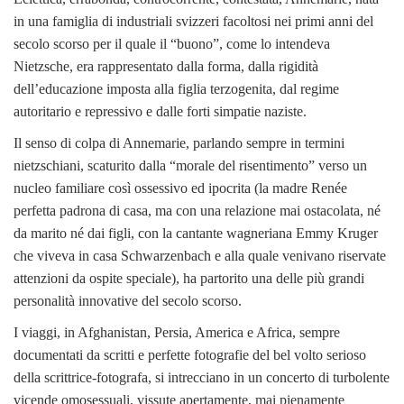
in una famiglia di industriali svizzeri facoltosi nei primi anni del
secolo scorso per il quale il “buono”, come lo intendeva
Nietzsche, era rappresentato dalla forma, dalla rigidità
dell’educazione imposta alla figlia terzogenita, dal regime
autoritario e repressivo e dalle forti simpatie naziste.
Il senso di colpa di Annemarie, parlando sempre in termini
nietzschiani, scaturito dalla “morale del risentimento” verso un
nucleo familiare così ossessivo ed ipocrita (la madre Renée
perfetta padrona di casa, ma con una relazione mai ostacolata, né
da marito né dai figli, con la cantante wagneriana Emmy Kruger
che viveva in casa Schwarzenbach e alla quale venivano riservate
attenzioni da ospite speciale), ha partorito una delle più grandi
personalità innovative del secolo scorso.
I viaggi, in Afghanistan, Persia, America e Africa, sempre
documentati da scritti e perfette fotografie del bel volto serioso
della scrittrice-fotografa, si intrecciano in un concerto di turbolente
vicende omosessuali, vissute apertamente, mai pienamente