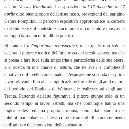
celebre
Vassily Kandinsky
. In esposizione
dal 17 dicembre al 27
aprile
oltre ottanta opere dell'artista russo, provenienti dal parigino
Centre Pompidou. Il percorso espositivo approfondisce la carriera
di Kandinsky e il contesto socioculturale in cui l'autore moscovita
sviluppò la sua inconfondibile poetica.
Si tratta di
un'importante retrospettiva
, nella quale non solo si
celebra il pittore e teorico dell’arte russa del secolo scorso, ma che
si presta a fare luce sulla singolarità e particolarità delle sue opere,
alla ricerca di una chiave di lettura, che ne sveli la complessità
emotiva ed il livello concettuale. L'esposizione si snoda dai primi
lavori giovanili fino alla semplificazione formale degli anni maturi,
dal periodo del Bauhaus di Weimar alle realizzazioni degli anni
Trenta. Partendo dall'arte figurativa il pittore giunge solo in un
secondo tempo ai lavori astratti, ma che comunque hanno una
logica sottesa ed una propria armonia, sono infatti studiati nei
minimi particolari ed intesi come strumenti di sommovimento
dell'anima e delle emozioni dello spettatore.