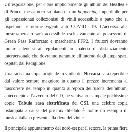
Un’esposizione, per citare implicitamente gli album dei
Beatles
e
di Prince, messa nero su bianco in un
happening
imperdibile per
gli appassionati collezionisti di vinili accessibile a patto che si
rispettino le norme vigenti anti COVID -19. L’accesso alla
mostra-mercato sarà accessibile esclusivamente ai possessori di
Green Pass Rafforzato e mascherina FFP2. I fruitori dovranno
inoltre attenersi ai regolamenti in materia di distanziamento
interpersonale che dovranno garantire all’interno degli ampi spazi
ospitati dal Padiglione.
Una rarissima copia originale in vinile dei
Nirvana
sarà reperibile
dal valore sempre maggiore in quanto il prezzo incrementa al
trascorrere del tempo in quanto all’epoca dell’uscita dell’album,
antecedente all’avvento del CD, ne venivano stampate pochissime
copie.
Tabula rasa elettrificata
dei
CSI
, una celebre copia
ristampata a causa del pre-mix difettato è inoltre un esempio di
musica italiana presente alla fiera del vinile.
Il principale appuntamento del nord-est per il settore, la prima fiera