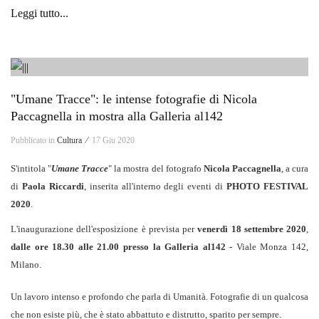
Leggi tutto...
"Umane Tracce": le intense fotografie di Nicola
Paccagnella in mostra alla Galleria al142
Pubblicato in
Cultura ⁄
17 Giu 2020
S'intitola "
Umane Tracce
" la mostra del fotografo
Nicola Paccagnella
, a cura
di
Paola Riccardi
, inserita all'interno degli eventi di
PHOTO FESTIVAL
2020
.
L'inaugurazione dell'esposizione è prevista per
venerdì 18 settembre 2020
,
dalle ore 18.30 alle 21.00 presso la Galleria al142
- Viale Monza 142,
Milano.
Un lavoro intenso e profondo che parla di Umanità. Fotografie di un qualcosa
che non esiste più, che è stato abbattuto e distrutto, sparito per sempre.