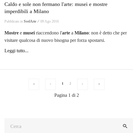
Caldo e sole non fermano l'arte: musei e mostre
imperdibili a Milano
Pubblicato in
SvelArte ⁄
09 Ago 2016
Mostre
e
musei
riaccendono l'
arte
a
Milano
: non è detto che per
visitare qualcosa di nuovo bisogna per forza spostarsi.
Leggi tutto...
1
2
Pagina 1 di 2