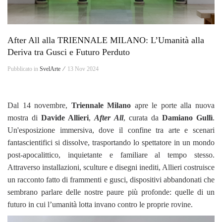
After All alla TRIENNALE MILANO: L’Umanità alla
Deriva tra Gusci e Futuro Perduto
Pubblicato in
SvelArte ⁄
13 Nov 2024
Dal 14 novembre,
Triennale Milano
apre le porte alla nuova
mostra di
Davide Allieri
,
After All
, curata da
Damiano Gullì
.
Un'esposizione immersiva, dove il confine tra arte e scenari
fantascientifici si dissolve, trasportando lo spettatore in un mondo
post-apocalittico, inquietante e familiare al tempo stesso.
Attraverso installazioni, sculture e disegni inediti, Allieri costruisce
un racconto fatto di frammenti e gusci, dispositivi abbandonati che
sembrano parlare delle nostre paure più profonde: quelle di un
futuro in cui l’umanità lotta invano contro le proprie rovine.