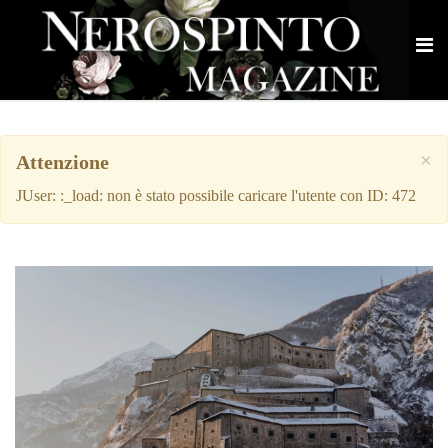
×
Attenzione
JUser: :_load: non è stato possibile caricare l'utente con ID: 472