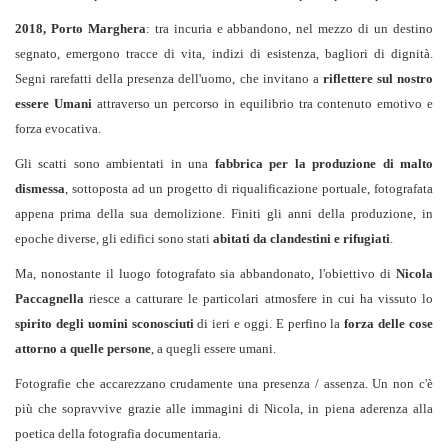
2018, Porto Marghera
: tra incuria e abbandono, nel mezzo di un destino
segnato, emergono tracce di vita, indizi di esistenza, bagliori di dignità.
Segni rarefatti della presenza dell'uomo, che invitano a
riflettere sul nostro
essere Umani
attraverso un percorso in equilibrio tra contenuto emotivo e
forza evocativa.
Gli scatti sono ambientati in una
fabbrica per la produzione di malto
dismessa
, sottoposta ad un progetto di riqualificazione portuale, fotografata
appena prima della sua demolizione. Finiti gli anni della produzione, in
epoche diverse, gli edifici sono stati
abitati da clandestini e rifugiati
.
Ma, nonostante il luogo fotografato sia abbandonato, l'obiettivo di
Nicola
Paccagnella
riesce a catturare le particolari atmosfere in cui ha vissuto lo
spirito degli uomini sconosciuti
di ieri e oggi. E perfino la
forza delle cose
attorno a quelle persone
, a quegli essere umani.
Fotografie che accarezzano crudamente una presenza / assenza. Un non c'è
più che sopravvive grazie alle immagini di Nicola, in piena aderenza alla
poetica della fotografia documentaria.