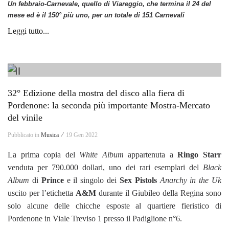
Un febbraio-Carnevale, quello di Viareggio, che termina il 24 del
mese ed è il 150° più uno, per un totale di 151 Carnevali
Leggi tutto...
32° Edizione della mostra del disco alla fiera di
Pordenone: la seconda più importante Mostra-Mercato
del vinile
Pubblicato in
Musica ⁄
19 Gen 2022
La prima copia del
White Album
appartenuta a
Ringo Starr
venduta per 790.000 dollari, uno dei rari esemplari del
Black
Album
di
Prince
e il singolo dei
Sex Pistols
Anarchy in the Uk
uscito per l’etichetta
A&M
durante il Giubileo della Regina sono
solo alcune delle chicche esposte al quartiere fieristico di
Pordenone in Viale Treviso 1 presso il Padiglione n°6.