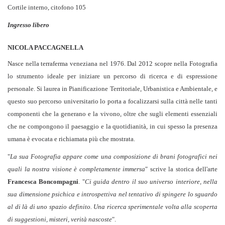
Cortile interno, citofono 105
Ingresso libero
NICOLA PACCAGNELLA
Nasce nella terraferma veneziana nel 1976. Dal 2012 scopre nella Fotografia
lo strumento ideale per iniziare un percorso di ricerca e di espressione
personale. Si laurea in Pianificazione Territoriale, Urbanistica e Ambientale, e
questo suo percorso universitario lo porta a focalizzarsi sulla città nelle tanti
componenti che la generano e la vivono, oltre che sugli elementi essenziali
che ne compongono il paesaggio e la quotidianità, in cui spesso la presenza
umana è evocata e richiamata più che mostrata.
"
La sua Fotografia appare come una composizione di brani fotografici nei
quali la nostra visione è completamente immersa
" scrive la storica dell'arte
Francesca Boncompagni
. "
Ci guida dentro il suo universo interiore, nella
sua dimensione psichica e introspettiva nel tentativo di spingere lo sguardo
al di là di uno spazio definito. Una ricerca sperimentale volta alla scoperta
di suggestioni, misteri, verità nascoste
".