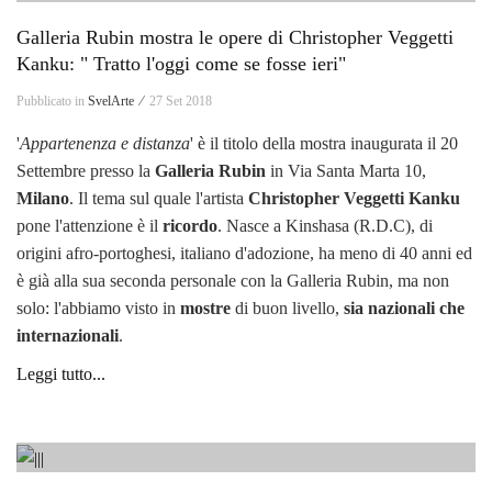
Galleria Rubin mostra le opere di Christopher Veggetti
Kanku: " Tratto l'oggi come se fosse ieri"
Pubblicato in
SvelArte ⁄
27 Set 2018
'
Appartenenza e distanza
' è il titolo della mostra inaugurata il 20
Settembre presso la
Galleria Rubin
in Via Santa Marta 10,
Milano
. Il tema sul quale l'artista
Christopher Veggetti Kanku
pone l'attenzione è il
ricordo
. Nasce a Kinshasa (R.D.C), di
origini afro-portoghesi, italiano d'adozione, ha meno di 40 anni ed
è già alla sua seconda personale con la Galleria Rubin, ma non
solo: l'abbiamo visto in
mostre
di buon livello,
sia nazionali che
internazionali
.
Leggi tutto...