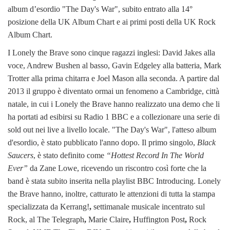
album d’esordio "The Day's War", subito entrato alla 14°
posizione della UK Album Chart e ai primi posti della UK Rock
Album Chart.
I
Lonely the Brave sono cinque ragazzi inglesi: David Jakes alla
voce, Andrew Bushen al basso, Gavin Edgeley alla batteria, Mark
Trotter alla prima chitarra e Joel Mason alla seconda.
A partire dal
2013 il gruppo è diventato ormai un fenomeno a Cambridge, città
natale, in cui i Lonely the Brave hanno realizzato una demo che li
ha portati ad esibirsi su Radio 1 BBC e a collezionare una serie di
sold out nei live a livello locale. "The Day's War", l'atteso album
d'esordio, è stato pubblicato l'anno dopo. Il primo singolo,
Black
Saucers
, è stato definito come
“Hottest Record In The World
Ever”
da Zane Lowe, ricevendo un riscontro così forte che la
band è stata subito inserita nella playlist BBC Introducing. Lonely
the Brave hanno, inoltre, catturato le attenzioni di tutta la stampa
specializzata da
Kerrang!
,
settimanale musicale incentrato sul
Rock, al The Telegraph
,
Marie Claire
,
Huffington Post
,
Rock