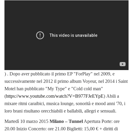
) . Dopo aver pubblicato il primo EP "ForPlay" nel 2009, e
successivamente nel 2012 il primo album Voyeur, nel 2014 i Saint
Motel han pubblicato "My Type" e "Cold cold man"
(
https://www.youtube.com/watch?V=B977FJeEYpE
) Abili a
mixare ritmi caraibici, musica lounge, sonorità e mood anni '70, i
loro brani risultano orecchiabili e ballabili, allegri e sensuali.
Martedì 10 marzo 2015
Milano – Tunnel
Apertura Porte: ore
20.00 Inizio Concerto: ore 21.00 Biglietti: 15,00 € + diritti di