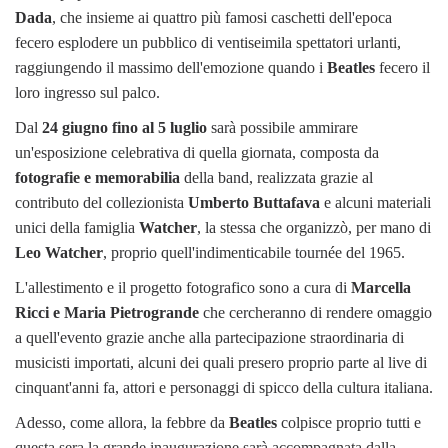
Dada
, che insieme ai quattro più famosi caschetti dell'epoca
fecero esplodere un pubblico di ventiseimila spettatori urlanti,
raggiungendo il massimo dell'emozione quando i
Beatles
fecero il
loro ingresso sul palco.
Dal
24 giugno fino al 5 luglio
sarà possibile ammirare
un'esposizione celebrativa di quella giornata, composta da
fotografie e memorabilia
della band, realizzata grazie al
contributo del collezionista
Umberto Buttafava
e alcuni materiali
unici della famiglia
Watcher
, la stessa che organizzò, per mano di
Leo Watcher
, proprio quell'indimenticabile tournée del 1965.
L'allestimento e il progetto fotografico sono a cura di
Marcella
Ricci e Maria Pietrogrande
che cercheranno di rendere omaggio
a quell'evento grazie anche alla partecipazione straordinaria di
musicisti importati, alcuni dei quali presero proprio parte al live di
cinquant'anni fa, attori e personaggi di spicco della cultura italiana.
Adesso, come allora, la febbre da
Beatles
colpisce proprio tutti e
questa sera la grande inaugurazione sarà accompagnata dalla