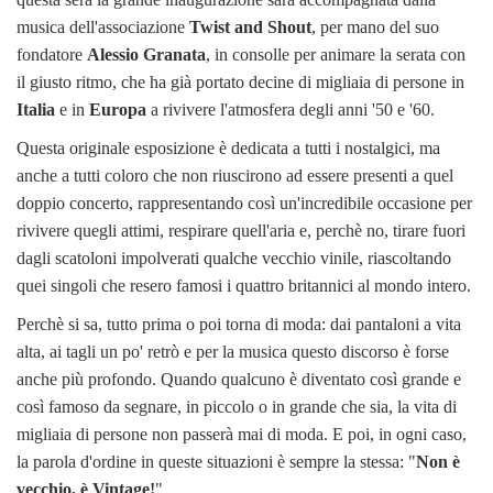
musica dell'associazione
Twist and Shout
, per mano del suo
fondatore
Alessio Granata
, in consolle per animare la serata con
il giusto ritmo, che ha già portato decine di migliaia di persone in
Italia
e in
Europa
a rivivere l'atmosfera degli anni '50 e '60.
Questa originale esposizione è dedicata a tutti i nostalgici, ma
anche a tutti coloro che non riuscirono ad essere presenti a quel
doppio concerto, rappresentando così un'incredibile occasione per
rivivere quegli attimi, respirare quell'aria e, perchè no, tirare fuori
dagli scatoloni impolverati qualche vecchio vinile, riascoltando
quei singoli che resero famosi i quattro britannici al mondo intero.
Perchè si sa, tutto prima o poi torna di moda: dai pantaloni a vita
alta, ai tagli un po' retrò e per la musica questo discorso è forse
anche più profondo. Quando qualcuno è diventato così grande e
così famoso da segnare, in piccolo o in grande che sia, la vita di
migliaia di persone non passerà mai di moda. E poi, in ogni caso,
la parola d'ordine in queste situazioni è sempre la stessa: "
Non è
vecchio, è Vintage!
"