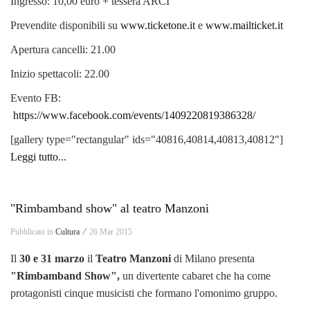
Ingresso: 10,00 euro + tessera ARCI
Prevendite disponibili su
www.ticketone.it
e
www.mailticket.it
Apertura cancelli: 21.00
Inizio spettacoli: 22.00
Evento FB:
https://www.facebook.com/events/1409220819386328/
[gallery type="rectangular" ids="40816,40814,40813,40812"]
Leggi tutto...
"Rimbamband show" al teatro Manzoni
Pubblicato in
Cultura ⁄
26 Mar 2015
Il
30 e 31 marzo
il
Teatro Manzoni
di Milano presenta
"Rimbamband Show",
un divertente cabaret che ha come
protagonisti cinque musicisti che formano l'omonimo gruppo.