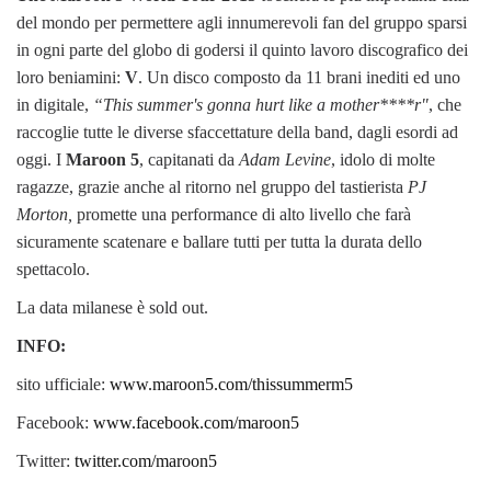
del mondo per permettere agli innumerevoli fan del gruppo sparsi
in ogni parte del globo di godersi il quinto lavoro discografico dei
loro beniamini:
V
. Un disco composto da 11 brani inediti ed uno
in digitale,
“This summer's gonna hurt like a mother****r"
, che
raccoglie tutte le diverse sfaccettature della band, dagli esordi ad
oggi. I
Maroon 5
, capitanati da
Adam Levine
, idolo di molte
ragazze, grazie anche al ritorno nel gruppo del tastierista
PJ
Morton,
promette una performance di alto livello che farà
sicuramente scatenare e ballare tutti per tutta la durata dello
spettacolo.
La data milanese è sold out.
INFO:
sito ufficiale:
www.maroon5.com/thissummerm5
Facebook:
www.facebook.com/maroon5
Twitter:
twitter.com/maroon5