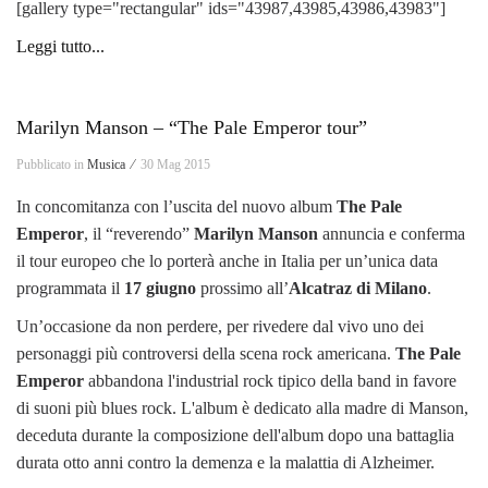
[gallery type="rectangular" ids="43987,43985,43986,43983"]
Leggi tutto...
Marilyn Manson – “The Pale Emperor tour”
Pubblicato in
Musica ⁄
30 Mag 2015
In concomitanza con l’uscita del nuovo album
The Pale
Emperor
, il “reverendo”
Marilyn Manson
annuncia e conferma
il tour europeo che lo porterà anche in Italia per un’unica data
programmata il
17 giugno
prossimo all’
Alcatraz di Milano
.
Un’occasione da non perdere, per rivedere dal vivo uno dei
personaggi più controversi della scena rock americana.
The Pale
Emperor
abbandona l'industrial rock tipico della band in favore
di suoni più blues rock. L'album è dedicato alla madre di Manson,
deceduta durante la composizione dell'album dopo una battaglia
durata otto anni contro la demenza e la malattia di Alzheimer.