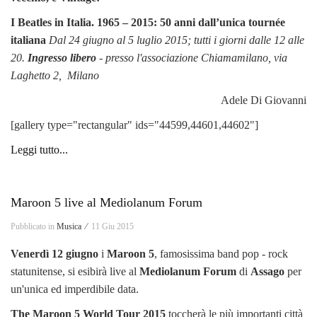
I Beatles in Italia. 1965 – 2015: 50 anni dall’unica tournée
italiana
Dal 24 giugno al 5 luglio 2015; tutti i giorni dalle 12 alle
20.
Ingresso libero
-
presso l'associazione Chiamamilano, via
Laghetto 2, Milano
Adele Di Giovanni
[gallery type="rectangular" ids="44599,44601,44602"]
Leggi tutto...
Maroon 5 live al Mediolanum Forum
Pubblicato in
Musica ⁄
11 Giu 2015
Venerdì 12 giugno
i
Maroon 5
, famosissima band pop - rock
statunitense, si esibirà live al
Mediolanum Forum
di
Assago
per
un'unica ed imperdibile data.
The Maroon 5 World Tour 2015
toccherà le più importanti città