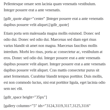
Pellentesque ornare sem lacinia quam venenatis vestibulum.
Integer posuere erat a ante venenatis.
[gdlr_quote align="center" ]Integer posuere erat a ante venenatis
dapibus posuere velit aliquet.[/gdlr_quote]
Etiam porta sem malesuada magna mollis euismod. Donec sed
odio dui. Donec sed odio dui. Maecenas sed diam eget risus
varius blandit sit amet non magna. Maecenas faucibus mollis
interdum. Morbi leo risus, porta ac consectetur ac, vestibulum at
eros. Donec sed odio dui. Integer posuere erat a ante venenatis
dapibus posuere velit aliquet. Integer posuere erat a ante venenatis
dapibus posuere velit aliquet. Cras mattis consectetur purus sit
amet fermentum. Curabitur blandit tempus porttitor. Duis mollis,
est non commodo luctus, nisi erat porttitor ligula, eget lacinia odio
sem nec elit.
[gdlr_space height="35px"]
[gallery columns="5" ids="3124,3119,3117,3125,3116"