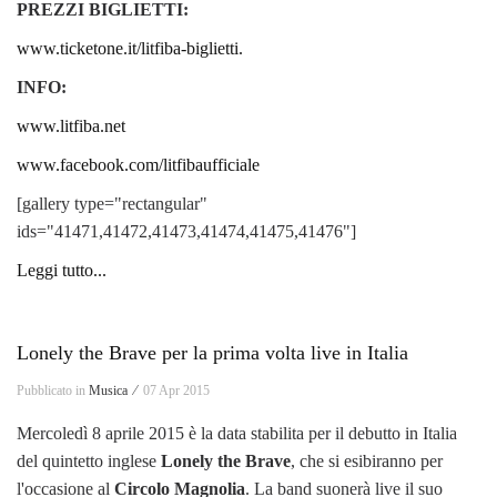
PREZZI BIGLIETTI:
www.ticketone.it/litfiba-biglietti.
INFO:
www.litfiba.net
www.facebook.com/litfibaufficiale
[gallery type="rectangular"
ids="41471,41472,41473,41474,41475,41476"]
Leggi tutto...
Lonely the Brave per la prima volta live in Italia
Pubblicato in
Musica ⁄
07 Apr 2015
Mercoledì 8 aprile 2015 è la data stabilita per il debutto in Italia
del quintetto inglese
Lonely the Brave
, che si esibiranno per
l'occasione al
Circolo Magnolia
. La band suonerà live il suo