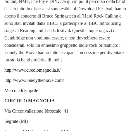
Sound
,
NME
,
The Fly e DIY
.
Da qui in poi il percorso della band
è stato tutto in discesa: si sono esibiti al Download Festival, hanno
aperto il concerto di Bruce Springsteen all’Hard Rock Calling e
sono stati invitati dalla BBC3 a partecipare ai BBC Introducing
stagesal
Reading and Leeds festival
.
Questi cinque ragazzi di
Cambridge non vogliono essere, e non dovrebbero essere
considerati, solo un ennesimo gruppetto indie-rock britannico: i
Lonely the Brave hanno tutte le capacità necessarie per diventare
presto la band preferita di molti.
http://www.circolomagnolia.it/
http://www.lonelythebrave.com/
Mercoledì 8 aprile
CIRCOLO MAGNOLIA
Via Circonvallazione Idroscalo, 41
Segrate (MI)