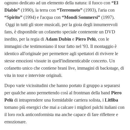
ognuno dedicato ad un elemento della natura: il fuoco con
“El
Diablo”
(1990), la terra con
“Terremoto”
(1993), l'aria con
“Spirito”
(1994) e l'acqua con
“Mondi Sommersi”
(1997).
Oggi in tutti gli store musicali, per la gioia degli innumerevoli
fans, è disponibile un cofanetto speciale contenente un DVD
inedito, per la regia di
Adam Dubin
e
Piero Pelù
, con le
immagini che testimoniano il tour fatto nel '93. Il montaggio è
identico all'originale per permettere agli spettatori di rivivere le
stesse emozioni vissute in quell'indimenticabile concerto. Un
cofanetto unico che contiene brani live, immagini di backstage, di
vita in tour e interviste originali.
Dopo varie vicissitudini che hanno portato il gruppo a separarsi
per qualche anno permettendo così al frontman della band
Piero
Pelù
di intraprendere una formidabile carriera solista, i
Litfiba
tornano più energici che mai a calcare i migliori palchi italiani con
il loro rock anticonformista ma anche capace di fare riflettere e
emozionare.