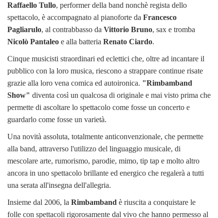
Raffaello Tullo
, performer della band nonchè regista dello
spettacolo, è accompagnato al pianoforte da
Francesco
Pagliarulo
, al contrabbasso da
Vittorio Bruno
, sax e tromba
Nicolò Pantaleo
e alla batteria
Renato Ciardo
.
Cinque musicisti straordinari ed eclettici che, oltre ad incantare il
pubblico con la loro musica, riescono a strappare continue risate
grazie alla loro vena comica ed autoironica.
"Rimbamband
Show"
diventa così un qualcosa di originale e mai visto prima che
permette di ascoltare lo spettacolo come fosse un concerto e
guardarlo come fosse un varietà.
Una novità assoluta, totalmente anticonvenzionale, che permette
alla band, attraverso l'utilizzo del linguaggio musicale, di
mescolare arte, rumorismo, parodie, mimo, tip tap e molto altro
ancora in uno spettacolo brillante ed energico che regalerà a tutti
una serata all'insegna dell'allegria.
Insieme dal 2006, la
Rimbamband
è riuscita a conquistare le
folle con spettacoli rigorosamente dal vivo che hanno permesso al