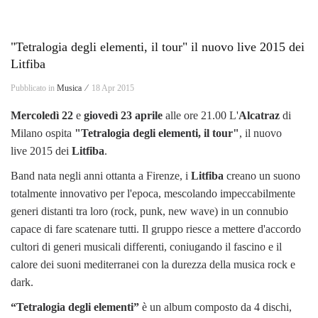
"Tetralogia degli elementi, il tour" il nuovo live 2015 dei
Litfiba
Pubblicato in
Musica ⁄
18 Apr 2015
Mercoledì 22
e
giovedì 23 aprile
alle ore 21.00 L'
Alcatraz
di
Milano ospita
"Tetralogia degli elementi, il tour"
, il nuovo
live 2015 dei
Litfiba
.
Band nata negli anni ottanta a Firenze, i
Litfiba
creano un suono
totalmente innovativo per l'epoca, mescolando impeccabilmente
generi distanti tra loro (rock, punk, new wave) in un connubio
capace di fare scatenare tutti. Il gruppo riesce a mettere d'accordo
cultori di generi musicali differenti, coniugando il fascino e il
calore dei suoni mediterranei con la durezza della musica rock e
dark.
“Tetralogia degli elementi”
è un album composto da 4 dischi,