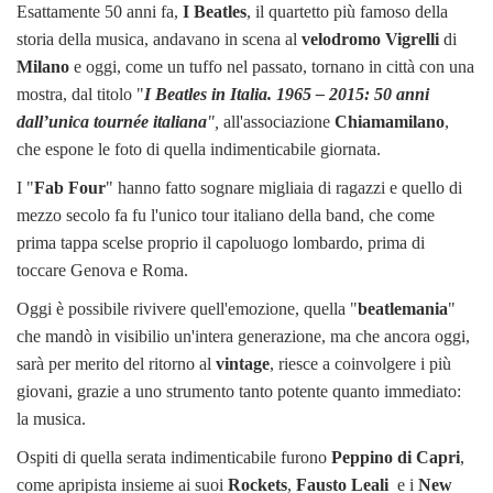
Esattamente 50 anni fa,
I Beatles
, il quartetto più famoso della
storia della musica, andavano in scena al
velodromo Vigrelli
di
Milano
e oggi, come un tuffo nel passato, tornano in città con una
mostra, dal titolo "
I Beatles in Italia. 1965 – 2015: 50 anni
dall’unica tournée italiana
",
all'associazione
Chiamamilano
,
che espone le foto di quella indimenticabile giornata.
I "
Fab Four
" hanno fatto sognare migliaia di ragazzi e quello di
mezzo secolo fa fu l'unico tour italiano della band, che come
prima tappa scelse proprio il capoluogo lombardo, prima di
toccare Genova e Roma.
Oggi è possibile rivivere quell'emozione, quella "
beatlemania
"
che mandò in visibilio un'intera generazione, ma che ancora oggi,
sarà per merito del ritorno al
vintage
, riesce a coinvolgere i più
giovani, grazie a uno strumento tanto potente quanto immediato:
la musica.
Ospiti di quella serata indimenticabile furono
Peppino di Capri
,
come apripista insieme ai suoi
Rockets
,
Fausto Leali
e i
New