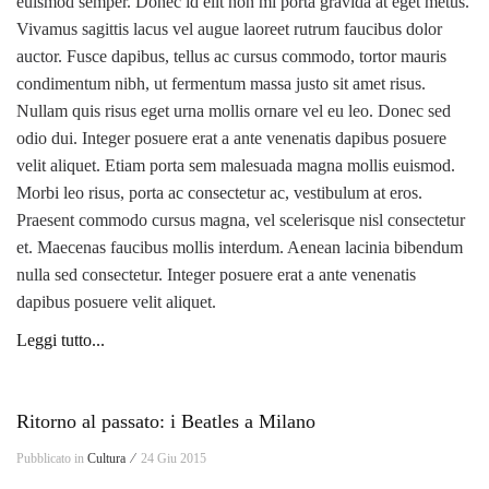
euismod semper. Donec id elit non mi porta gravida at eget metus.
Vivamus sagittis lacus vel augue laoreet rutrum faucibus dolor
auctor. Fusce dapibus, tellus ac cursus commodo, tortor mauris
condimentum nibh, ut fermentum massa justo sit amet risus.
Nullam quis risus eget urna mollis ornare vel eu leo. Donec sed
odio dui. Integer posuere erat a ante venenatis dapibus posuere
velit aliquet. Etiam porta sem malesuada magna mollis euismod.
Morbi leo risus, porta ac consectetur ac, vestibulum at eros.
Praesent commodo cursus magna, vel scelerisque nisl consectetur
et. Maecenas faucibus mollis interdum. Aenean lacinia bibendum
nulla sed consectetur. Integer posuere erat a ante venenatis
dapibus posuere velit aliquet.
Leggi tutto...
Ritorno al passato: i Beatles a Milano
Pubblicato in
Cultura ⁄
24 Giu 2015