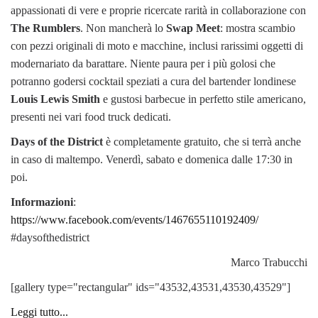
appassionati di vere e proprie ricercate rarità in collaborazione con
The Rumblers
. Non mancherà lo
Swap Meet
: mostra scambio
con pezzi originali di moto e macchine, inclusi rarissimi oggetti di
modernariato da barattare. Niente paura per i più golosi che
potranno godersi cocktail speziati a cura del bartender londinese
Louis Lewis Smith
e gustosi barbecue in perfetto stile americano,
presenti nei vari food truck dedicati.
Days of the District
è completamente gratuito, che si terrà anche
in caso di maltempo. Venerdì, sabato e domenica dalle 17:30 in
poi.
Informazioni
:
https://www.facebook.com/events/1467655110192409/
#daysofthedistrict
Marco Trabucchi
[gallery type="rectangular" ids="43532,43531,43530,43529"]
Leggi tutto...