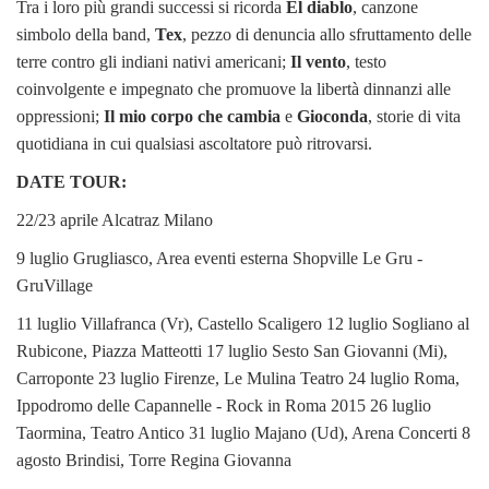
Tra i loro più grandi successi si ricorda
El diablo
, canzone
simbolo della band,
Tex
, pezzo di denuncia allo sfruttamento delle
terre contro gli indiani nativi americani;
Il vento
, testo
coinvolgente e impegnato che promuove la libertà dinnanzi alle
oppressioni;
Il mio corpo che cambia
e
Gioconda
, storie di vita
quotidiana in cui qualsiasi ascoltatore può ritrovarsi.
DATE TOUR:
22/23 aprile Alcatraz Milano
9 luglio Grugliasco, Area eventi esterna Shopville Le Gru -
GruVillage
11 luglio Villafranca (Vr), Castello Scaligero 12 luglio Sogliano al
Rubicone, Piazza Matteotti 17 luglio Sesto San Giovanni (Mi),
Carroponte 23 luglio Firenze, Le Mulina Teatro 24 luglio Roma,
Ippodromo delle Capannelle - Rock in Roma 2015 26 luglio
Taormina, Teatro Antico 31 luglio Majano (Ud), Arena Concerti 8
agosto Brindisi, Torre Regina Giovanna