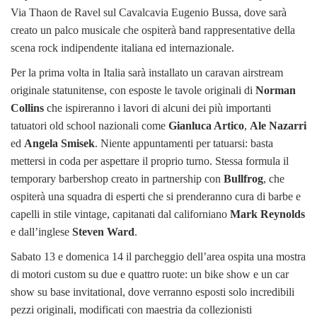
Via Thaon de Ravel sul Cavalcavia Eugenio Bussa, dove sarà
creato un palco musicale che ospiterà band rappresentative della
scena rock indipendente italiana ed internazionale.
Per la prima volta in Italia sarà installato un caravan airstream
originale statunitense, con esposte le tavole originali di
Norman
Collins
che ispireranno i lavori di alcuni dei più importanti
tatuatori old school nazionali come
Gianluca Artico
,
Ale Nazarri
ed
Angela Smisek
. Niente appuntamenti per tatuarsi: basta
mettersi in coda per aspettare il proprio turno. Stessa formula il
temporary barbershop creato in partnership con
Bullfrog
, che
ospiterà una squadra di esperti che si prenderanno cura di barbe e
capelli in stile vintage, capitanati dal californiano
Mark Reynolds
e dall’inglese
Steven Ward
.
Sabato 13 e domenica 14 il parcheggio dell’area ospita una mostra
di motori custom su due e quattro ruote: un bike show e un car
show su base invitational, dove verranno esposti solo incredibili
pezzi originali, modificati con maestria da collezionisti