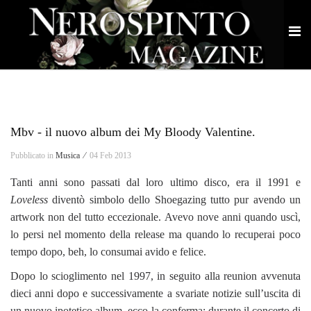
Mbv - il nuovo album dei My Bloody Valentine.
Pubblicato in
Musica ⁄
04 Feb 2013
Tanti anni sono passati dal loro ultimo disco, era il 1991 e
Loveless
diventò simbolo dello Shoegazing tutto pur avendo un
artwork non del tutto eccezionale. Avevo nove anni quando uscì,
lo persi nel momento della release ma quando lo recuperai poco
tempo dopo, beh, lo consumai avido e felice.
Dopo lo scioglimento nel 1997, in seguito alla reunion avvenuta
dieci anni dopo e successivamente a svariate notizie sull’uscita di
un nuovo ipotetico album, ecco la conferma: durante il concerto di