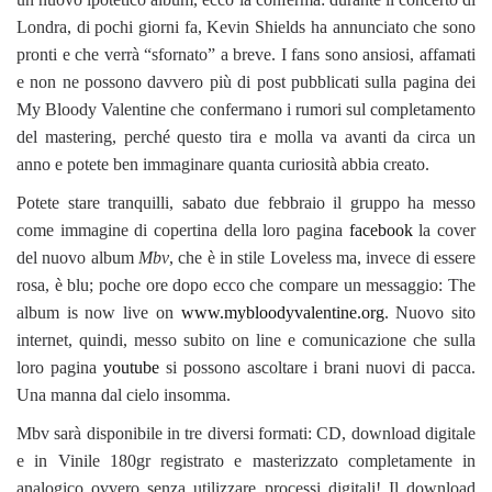
Londra, di pochi giorni fa, Kevin Shields ha annunciato che sono
pronti e che verrà “sfornato” a breve. I fans sono ansiosi, affamati
e non ne possono davvero più di post pubblicati sulla pagina dei
My Bloody Valentine che confermano i rumori sul completamento
del mastering, perché questo tira e molla va avanti da circa un
anno e potete ben immaginare quanta curiosità abbia creato.
Potete stare tranquilli, sabato due febbraio il gruppo ha messo
come immagine di copertina della loro pagina
facebook
la cover
del nuovo album
Mbv
, che è in stile Loveless ma, invece di essere
rosa, è blu; poche ore dopo ecco che compare un messaggio: The
album is now live on
www.mybloodyvalentine.org
. Nuovo sito
internet, quindi, messo subito on line e comunicazione che sulla
loro pagina
youtube
si possono ascoltare i brani nuovi di pacca.
Una manna dal cielo insomma.
Mbv sarà disponibile in tre diversi formati: CD, download digitale
e in Vinile 180gr registrato e masterizzato completamente in
analogico ovvero senza utilizzare processi digitali! Il download