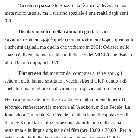
-
Turismo spaziale
lo Spazio non è ancora diventata una
meta molto usuale, ma il turismo spaziale è una realtà dagli anni
’80.
-
Display in vetro della cabina di guida
il suo
aggiornamento ad oggi è quello con indicatori analogici, quadranti
e schermi digitali, ma quella che vediamo in 2001: Odissea nello
spazio è diventata una realtà con il rilascio del MD-80 che risale a
oltre 10 anni dopo, nel 1979.
-
Flat screen
dai monitor dei computer ai televisori, gli
schermi piatti hanno sostituito i vecchi sistemi CRT, dando agli
spettatori una migliore risoluzione e più spazio sullo schermo.
Nel caso non siate riusciti a ricordarveli tutti, domani lunedì 11
febbraio, rinfrescatevi la memoria all’Auditorium San Fedele. La
fondazione Culturale San Fedele infatti, celebra il capolavoro di
Stanley Kubrick con due proiezioni straordinarie della copia
restaurata e in lingua originale del film (ore 18.00 e 20.00). Per la
prima volta in Italia, la spettacolare colonna sonora di 2001: