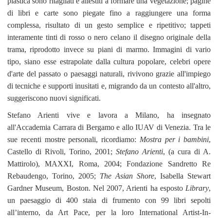
plastica sono ritagliati e allestiti a formare una vegetazione; pagine
di libri e carte sono piegate fino a raggiungere una forma
complessa, risultato di un gesto semplice e ripetitivo; tappeti
interamente tinti di rosso o nero celano il disegno originale della
trama, riprodotto invece su piani di marmo. Immagini di vario
tipo, siano esse estrapolate dalla cultura popolare, celebri opere
d'arte del passato o paesaggi naturali, rivivono grazie all'impiego
di tecniche e supporti inusitati e, migrando da un contesto all'altro,
suggeriscono nuovi significati.
Stefano Arienti vive e lavora a Milano, ha insegnato
all'Accademia Carrara di Bergamo e allo IUAV di Venezia. Tra le
sue recenti mostre personali, ricordiamo:
Mostra per i bambini
,
Castello di Rivoli, Torino, 2001;
Stefano Arienti
, (a cura di A.
Mattirolo), MAXXI, Roma, 2004; Fondazione Sandretto Re
Rebaudengo, Torino, 2005;
The Asian Shore
, Isabella Stewart
Gardner Museum, Boston. Nel 2007, Arienti ha esposto
Library
,
un paesaggio di 400 staia di frumento con 99 libri sepolti
all’interno, da Art Pace, per la loro International Artist-In-