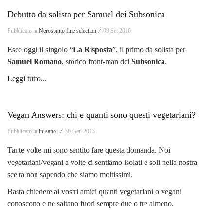
Debutto da solista per Samuel dei Subsonica
Pubblicato in
Nerospinto fine selection ⁄
09 Set 2016
Esce oggi il singolo “
La Risposta
”, il primo da solista per
Samuel Romano
, storico front-man dei
Subsonica
.
Leggi tutto...
Vegan Answers: chi e quanti sono questi vegetariani?
Pubblicato in
in[sano] ⁄
30 Gen 2013
Tante volte mi sono sentito fare questa domanda. Noi
vegetariani/vegani a volte ci sentiamo isolati e soli nella nostra
scelta non sapendo che siamo moltissimi.
Basta chiedere ai vostri amici quanti vegetariani o vegani
conoscono e ne saltano fuori sempre due o tre almeno.