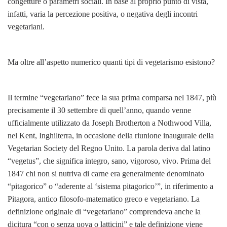
congetture o parametri sociali. In base al proprio punto di vista,
infatti, varia la percezione positiva, o negativa degli incontri
vegetariani.
Ma oltre all’aspetto numerico quanti tipi di vegetarismo esistono?
Il termine “vegetariano” fece la sua prima comparsa nel 1847, più
precisamente il 30 settembre di quell’anno, quando venne
ufficialmente utilizzato da Joseph Brotherton a Nothwood Villa,
nel Kent, Inghilterra, in occasione della riunione inaugurale della
Vegetarian Society del Regno Unito. La parola deriva dal latino
“vegetus”, che significa integro, sano, vigoroso, vivo. Prima del
1847 chi non si nutriva di carne era generalmente denominato
“pitagorico” o “aderente al ‘sistema pitagorico’”, in riferimento a
Pitagora, antico filosofo-matematico greco e vegetariano. La
definizione originale di “vegetariano” comprendeva anche la
dicitura “con o senza uova o latticini” e tale definizione viene