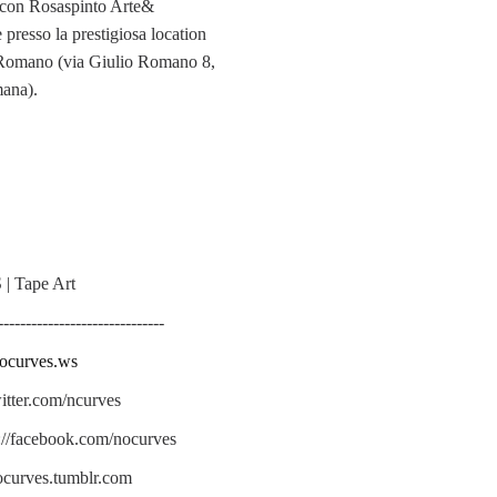
 con Rosaspinto Arte&
resso la prestigiosa location
Romano (via Giulio Romano 8,
ana).
| Tape Art
------------------------------
nocurves.ws
twitter.com/ncurves
://facebook.com/nocurves
nocurves.tumblr.com