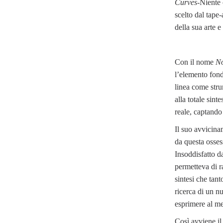
Curves
-Niente
scelto dal tape-
della sua arte e
Con il nome
N
l’elemento fond
linea come stru
alla totale sint
reale, captando
Il suo avvicina
da questa ossess
Insoddisfatto da
permetteva di ra
sintesi che tant
ricerca di un n
esprimere al meg
Così avviene i