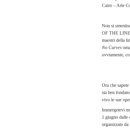
Cairo – Arte C
Non si smentis
OF THE LINES"
maestri della li
No Curves
omag
ovviamente, con
Ora che sapete 
sia ben fondato
vivo le sue ope
Immergetevi ne
1 giugno dalle
organizzato da