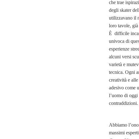
che trae ispiraz
degli skater de
utilizzavano il
loro tavole, già
È difficile inc
univoca di ques
esperienze stre
alcuni versi sc
varietà e mutevo
tecnica. Ogni ar
creatività e all
adesivo come u
l’uomo di oggi i
contraddizioni.
Abbiamo l’onore
massimi esperti