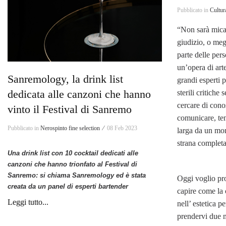
Pubblicato in
Cultur
“Non sarà mica 
giudizio, o meg
parte delle pe
un’opera di ar
Sanremology, la drink list
grandi esperti 
dedicata alle canzoni che hanno
sterili critiche
cercare di conos
vinto il Festival di Sanremo
comunicare, te
Pubblicato in
Nerospinto fine selection ⁄
08 Feb 2023
larga da un mon
strana completa
Una drink list con 10 cocktail dedicati alle
canzoni che hanno trionfato al Festival di
Sanremo: si chiama Sanremology ed è stata
Oggi voglio pro
creata da un panel di esperti bartender
capire come la c
Leggi tutto...
nell’ estetica p
prendervi due m