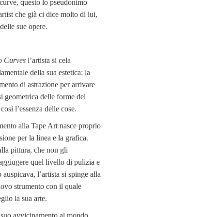
 curve, questo lo pseudonimo
artist che già ci dice molto di lui,
 delle sue opere.
o Curves
l’artista si cela
amentale della sua estetica: la
mento di astrazione per arrivare
esi geometrica delle forme del
 così l’essenza delle cose.
mento alla Tape Art nasce proprio
ione per la linea e la grafica.
lla pittura, che non gli
ggiugere quel livello di pulizia e
o auspicava, l’artista si spinge alla
uovo strumento con il quale
lio la sua arte.
l suo avvicinamento al mondo