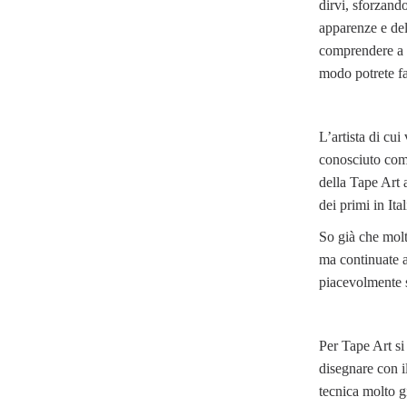
dirvi, sforzando
apparenze e de
comprendere a 
modo potrete fa
L’artista di cui
conosciuto come
della Tape Art 
dei primi in Ita
So già che molt
ma continuate a
piacevolmente s
Per Tape Art si 
disegnare con il
tecnica molto g