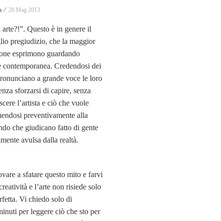
a ⁄
28 Mag 2013
arte?!”. Questo è in genere il
lio pregiudizio, che la maggior
rsone esprimono guardando
te contemporanea. Credendosi dei
pronunciano a grande voce le loro
 senza sforzarsi di capire, senza
cere l’artista e ciò che vuole
nendosi preventivamente alla
do che giudicano fatto di gente
mente avulsa dalla realtà.
vare a sfatare questo mito e farvi
reatività e l’arte non risiede solo
erfetta. Vi chiedo solo di
inuti per leggere ciò che sto per