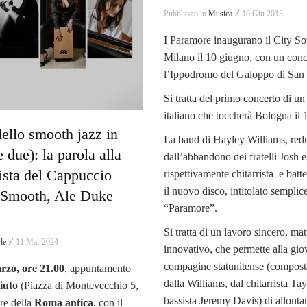
Pubblicato in
Musica ⁄
10 Giu 2013
I Paramore inaugurano il City So
Milano il 10 giugno, con un conc
l’Ippodromo del Galoppo di San 
Si tratta del primo concerto di un
italiano che toccherà Bologna il 
ello smooth jazz in
La band di Hayley Williams, red
e due): la parola alla
dall’abbandono dei fratelli Josh 
ista del Cappuccio
rispettivamente chitarrista e batte
il nuovo disco, intitolato sempli
e Smooth, Ale Duke
“Paramore”.
Si tratta di un lavoro sincero, ma
yle ⁄
11 Mar 2024
innovativo, che permette alla gi
compagine statunitense (composta
rzo, ore 21.00
, appuntamento
dalla Williams, dal chitarrista Ta
liuto
(Piazza di Montevecchio 5,
bassista Jeremy Davis) di allontan
re della
Roma antica
, con il