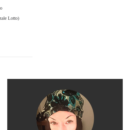
no
zale Lotto)