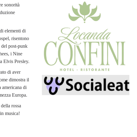
re sonorità
oduzione
di elementi di
spel, risentono
e del post-punk
hees, i Nine
a Elvis Presley.
ato di aver
come dimostra il
ca americana di
 mezza Europa.
 della rossa
 in musica!