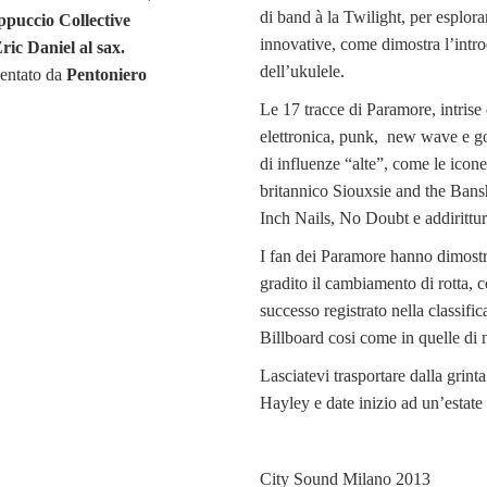
di band à la Twilight, per esplora
puccio Collective
innovative, come dimostra l’intr
ric Daniel al sax.
dell’ukulele.
sentato da
Pentoniero
Le 17 tracce di Paramore, intrise 
elettronica, punk, new wave e go
di influenze “alte”, come le icon
britannico Siouxsie and the Bans
Inch Nails, No Doubt e addirittur
I fan dei Paramore hanno dimostr
gradito il cambiamento di rotta, 
successo registrato nella classifi
Billboard cosi come in quelle di
Lasciatevi trasportare dalla grinta
Hayley e date inizio ad un’estate
City Sound Milano 2013