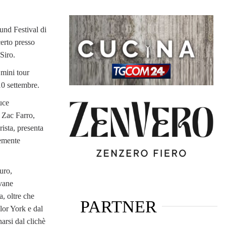
und Festival di
erto presso
Siro.
 mini tour
10 settembre.
uce
e Zac Farro,
rista, presenta
cemente
turo,
ovane
, oltre che
PARTNER
ylor York e dal
arsi dal clichè