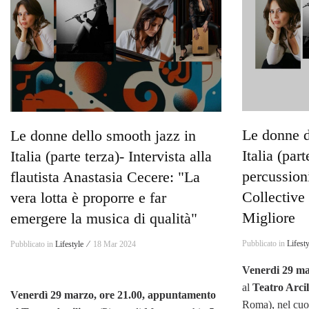
Le donne d
Le donne dello smooth jazz in
Italia (part
Italia (parte terza)- Intervista alla
percussion
flautista Anastasia Cecere: "La
Collectiv
vera lotta è proporre e far
Migliore
emergere la musica di qualità"
Pubblicato in
Lifest
Pubblicato in
Lifestyle ⁄
18 Mar 2024
Venerdi 29 ma
al
Teatro Arci
Venerdì 29 marzo, ore 21.00, appuntamento
Roma), nel cuo