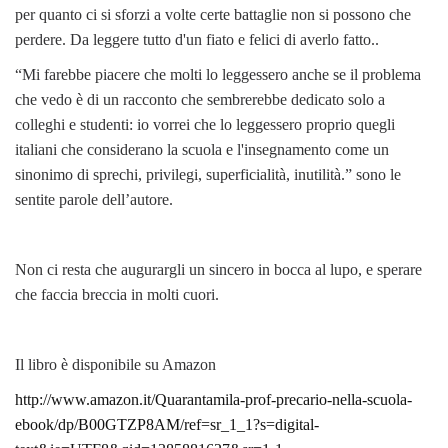
per quanto ci si sforzi a volte certe battaglie non si possono che
perdere. Da leggere tutto d'un fiato e felici di averlo fatto..
“Mi farebbe piacere che molti lo leggessero anche se il problema
che vedo è di un racconto che sembrerebbe dedicato solo a
colleghi e studenti: io vorrei che lo leggessero proprio quegli
italiani che considerano la scuola e l'insegnamento come un
sinonimo di sprechi, privilegi, superficialità, inutilità.” sono le
sentite parole dell’autore.
Non ci resta che augurargli un sincero in bocca al lupo, e sperare
che faccia breccia in molti cuori.
Il libro è disponibile su Amazon
http://www.amazon.it/Quarantamila-prof-precario-nella-scuola-
ebook/dp/B00GTZP8AM/ref=sr_1_1?s=digital-