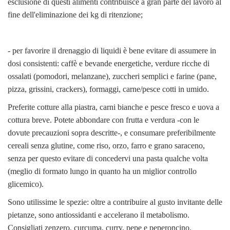
esclusione di questi alimenti contribuisce a gran parte del lavoro al
fine dell'eliminazione dei kg di ritenzione;
- per favorire il drenaggio di liquidi è bene evitare di assumere in
dosi consistenti: caffè e bevande energetiche, verdure ricche di
ossalati (pomodori, melanzane), zuccheri semplici e farine (pane,
pizza, grissini, crackers), formaggi, carne/pesce cotti in umido.
Preferite cotture alla piastra, carni bianche e pesce fresco e uova a
cottura breve. Potete abbondare con frutta e verdura -con le
dovute precauzioni sopra descritte-, e consumare preferibilmente
cereali senza glutine, come riso, orzo, farro e grano saraceno,
senza per questo evitare di concedervi una pasta qualche volta
(meglio di formato lungo in quanto ha un miglior controllo
glicemico).
Sono utilissime le spezie: oltre a contribuire al gusto invitante delle
pietanze, sono antiossidanti e accelerano il metabolismo.
Consigliati zenzero, curcuma, curry, pepe e peperoncino.