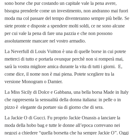
sono borse che pur costando un capitale vale la pena avere,
bisogna prenderle come un investimento, non andranno mai fuori
moda ma col passare del tempo diventeranno sempre più belle. Se
siete pronte e disposte a spendere molti soldi, ce ne sono alcune
per cui vale la pena di fare una pazzia e che non possono
assolutamente mancare nel vostro armadio.
La Neverfull di Louis Vuitton è una di quelle borse in cui potete
metterci di tutto e portarla ovunque perchè non si romperà mai,
sarà la vostra migliore amica durante la vita di tutti i giorni. E,
come dice, il nome non è mai piena. Potete scegliere tra la
versione Monogram o Damier.
La Miss Sicily di Dolce e Gabbana, una bella borsa Made in Italy
che rappresenta la sensualità della donna italiana: in pelle o in
pizzo è elegante da portare sia di giorno che di sera.
La Jackie O di Gucci. Fu proprio Jackie Onassis a lanciare la
moda della hobo bag e tutte le donne all’epoca correvano nei
negozi a chiedere “quella borsetta che ha sempre Jackie O”. Oggi