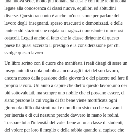
una nuova sede, molto più lontana da casa e con tutte le difficoltà
legate alla conoscenza di classi nuove, equilibri ed abitudini
diverse. Questo racconto è anche un'occasione per parlare del
lavoro degli insegnanti, spesso trascurati o demonizzati, e delle
tante soddisfazioni che regalano i ragazzi nonostante i numerosi
ostacoli. Legati anche al fatto che la classe dirigente di questo
paese ha quasi azzerato il prestigio e la considerazione per chi
svolge questo lavoro.
Un libro scritto con il cuore che manifesta i reali disagi di ssere un
insegnante di scuola pubblica ancora agli inizi del suo lavoro,
ancora mosso dalla passione della gioventù e del piacere nel fare il
proprio lavoro. Un aiuto a capire che dietro questo lavoro,uno dei
più sottovalutati, ma sempre uno nobile che ci possano essere, ci
siano persone la cui voglia di far bene viene mortificata ogni
giorno da difficoltà strutturali e non di un sistema che va avanti
per inerzia e di cui nessuno prende davvero in mano le redini.
Traspare tutta l'intensità del voler bene ad una classe di studenti,
del volere per loro il meglio e della rabbia quando si capisce che