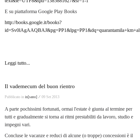
text&ie=UTF8&qid=1385881627&sr=1-1
E su piattaforma Google Play Books
http://books.google.it/books?
id=Sv0lAgAAQBAJ&pg=PP1&lpg=PP1&dq=quarantamila+km+a
Leggi tutto...
Il vademecum del buon rientro
Pubblicato in
in[sano] ⁄
09 Set 2013
A parte pochissimi fortunati, ormai l'estate è giunta al termine per
tutti e gradualmente si torna ai ritmi prestabiliti da lavoro, studio e
impegni vari.
Concluse le vacanze e reduci di alcune (o troppe) concessioni è il