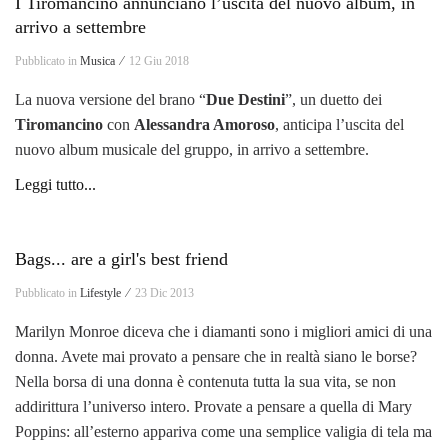
I Tiromancino annunciano l’uscita del nuovo album, in
arrivo a settembre
Pubblicato in
Musica ⁄
12 Giu 2018
La nuova versione del brano “
Due Destini
”, un duetto dei
Tiromancino
con
Alessandra Amoroso
, anticipa l’uscita del
nuovo album musicale del gruppo, in arrivo a settembre.
Leggi tutto...
Bags... are a girl's best friend
Pubblicato in
Lifestyle ⁄
23 Dic 2013
Marilyn Monroe diceva che i diamanti sono i migliori amici di una
donna. Avete mai provato a pensare che in realtà siano le borse?
Nella borsa di una donna è contenuta tutta la sua vita, se non
addirittura l’universo intero. Provate a pensare a quella di Mary
Poppins: all’esterno appariva come una semplice valigia di tela ma