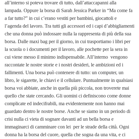
all’interno si poteva trovare di tutto, dall’attaccapanni alla
lampada. Oppure la borsa di Sarah Jessica Parker in “Ma come fa
a far tutto?” in cui c’erano vestiti per bambini, giocattoli e
l’agenda del lavoro. Tra tutti gli accessori ed i capi d’abbigliamenti
che una donna può indossare nulla la rappresenta di più della sua
borsa. Dalle maxi bag per il giorno, in cui trasportiamo i libri per
la scuola o i documenti per il lavoro, alle pochette per la sera in
cui viene messo il minimo indispensabile. All’interno vengono
raccontate le nostre storie e i nostri desideri, le ambizioni ed i
fallimenti. Una borsa può contenere di tutto: un computer, un
libro, le sigarette, le chiavi e il cellulare. Puntualmente in qualsiasi
borsa voi abbiate, anche in quella più piccola, non troverete mai
quello che state cercando. Gli uomini ci definiscono come donne
complicate ed indecifrabili, ma evidentemente non hanno mai
guardato dentro le nostre borse. Anche se siamo in un periodo di
crisi nulla ci vieta di sognare davanti ad un bella borsa e
immaginarci di camminare con lei per le strade della città. Ogni
donna ha la borsa del cuore, quella che sogna da una vita, e ci