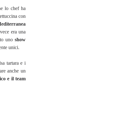
ne lo chef ha
Fettuccina con
editerranea
nvece era una
tato uno
show
nte unici.
sa tartara e i
tare anche un
co e il team