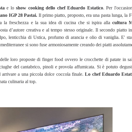
sta
e lo
show cooking dello chef Eduardo Estatico
. Per l'occasio
ano IGP 28 Pastai.
Il primo piatto, proposto, era una pasta lunga, la 
 la freschezza e la sua idea di cucina che si ispira alla
cultura M
ta d’autore creativa e al tempo stesso originale. Il secondo piatto i
po, lenticchia di Ustica, profumo di arancia e olio di vaniglia. E' s
i mediterranee si sono fuse armoniosamente creando dei piatti assolutame
delle loro proposte di finger food ovvero le crocchette di patate in sal
acciughe del cantabrico, pinoli e provola affumicata. Si è potuto degus
d arrivare a una piccola dolce coccola finale.
Lo chef Eduardo Estati
ata culinaria al top.