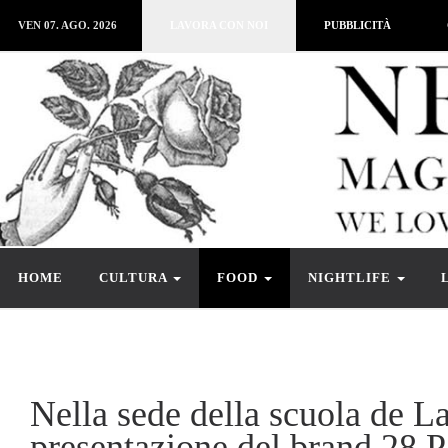
VEN 07. AGO. 2026
LAVORA CON NOI
PUBBLICITÀ
HOME
CULTURA
FOOD
NIGHTLIFE
Nella sede della scuola de L
presentazione del brand 28 P