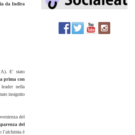
ia da Indira
NA). E' stato
la
prima con
leader nella
tato insignito
rovenienza del
sparenza del
o l’alchimia è