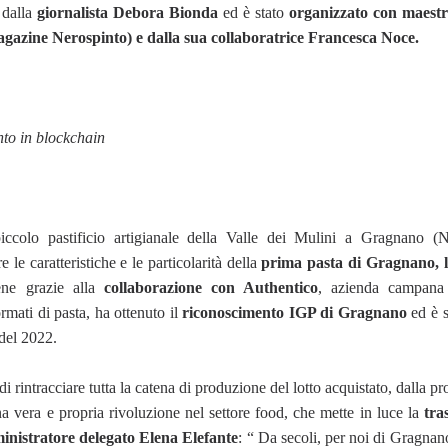
 dalla
giornalista Debora Bionda
ed è stato
organizzato con maestr
magazine Nerospinto) e dalla sua collaboratrice Francesca Noce.
nto in blockchain
piccolo pastificio artigianale della Valle dei Mulini a Gragnano (
re le caratteristiche e le particolarità della
prima pasta di Gragnano,
ene grazie alla
collaborazione con Authentico
, azienda campana 
rmati di pasta, ha ottenuto il
riconoscimento IGP di Gragnano
ed è s
del 2022.
i rintracciare tutta la catena di produzione del lotto acquistato, dalla p
a vera e propria rivoluzione nel settore food, che mette in luce la
tra
nistratore delegato Elena Elefante
: “ Da secoli, per noi di Gragnan