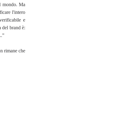
 il mondo. Ma
icare l'intero
verificabile e
a del brand è:
..”
non rimane che