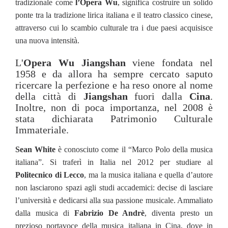
tradizionale come
l’Opera Wu
, significa costruire un solido
ponte tra la tradizione lirica italiana e il teatro classico cinese,
attraverso cui lo scambio culturale tra i due paesi acquisisce
una nuova intensità.
L'
Opera Wu Jiangshan
viene fondata nel
1958 e da allora ha sempre cercato saputo
ricercare la perfezione e ha reso onore al nome
della città di
Jiangshan
fuori dalla
Cina
.
Inoltre, non di poca importanza, nel 2008 è
stata dichiarata Patrimonio Culturale
Immateriale.
Sean White
è conosciuto come il “Marco Polo della musica
italiana”. Si traferì in Italia nel 2012 per studiare al
Politecnico di Lecco
, ma la musica italiana e quella d’autore
non lasciarono spazi agli studi accademici: decise di lasciare
l’università e dedicarsi alla sua passione musicale. Ammaliato
dalla musica di
Fabrizio De Andrè
, diventa presto un
prezioso portavoce della musica italiana in Cina, dove in