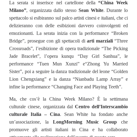
La serata si inserisce nel cartellone della
“China Week
Milano”
, organizzata dallo stesso
Sean White
. Durante lo
spettacolo si esibiranno sul palco artisti cinesi e italiani, che ci
delizieranno con delle esibizioni davvero coinvolgenti ed
emozionanti. La serata inizia con la performance “Broken
Bridge”, prosegue con gli spettacoli di
arti marziali
“Three
Crossroads”, l’esibizione di opera tradizionale “The Picking
Jade Bracelet”, l’opera kunqu “Day Girl Sanhua”, le
performance “Tuen Mun Xunzi” e“Zhong Yu Married
Sister”, poi a seguire la danza tradizionale del leone “Golden
Lion Chengxiang” e la danza “Nianbadu Lamp Array” e
infine la performance “Changing Face and Playing Teeth”.
Ma, che cos’è la China Week Milano? È la settimana
culturale cinese, organizzata dal
Centro dell’Interscambio
culturale Italia – Cina
. Sean White ha fondato anche
un’associazione, la
LongMorning Music Group
che
promuove gli artisti italiani in Cina e ha collaborato