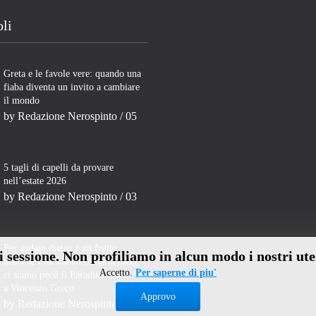
oli
Greta e le favole vere: quando una
fiaba diventa un invito a cambiare
il mondo
by
Redazione Nerospinto
/ 05
5 tagli di capelli da provare
nell’estate 2026
by
Redazione Nerospinto
/ 03
Per andare dietro a un frutto
di sessione. Non profiliamo in alcun modo i nostri ute
neanche così buono come la mela,
Accetto.
Per saperne di piu'
ci siamo persi il Paradiso- Intervista
a Vincenzo Greco
Approvo
by
Redazione Nerospinto
/ 31