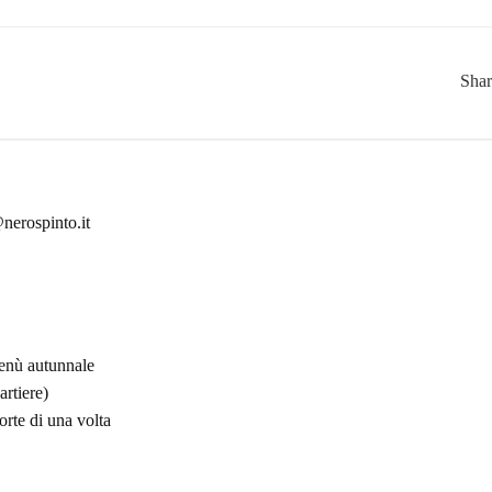
Sha
nerospinto.it
menù autunnale
rtiere)
orte di una volta