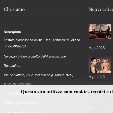
Chi siamo
Nuovi artic
Nerospinto
Testata giornalistica online. Reg. Tribunale di Milano
n° 276-9/92013.
Ago 2026
Nerospinto è un progetto dell'Associazione
Rosaspinto.
Via Schiaffino, 25 20158 Milano (Citofono 1002)
Ago 2026
P.IVA 07553080966
Questo sito utilizza solo cookies tecnici e 
redazione@nerospinto.it
direttore@nerospinto.it
vicedirettore@nerospinto.it