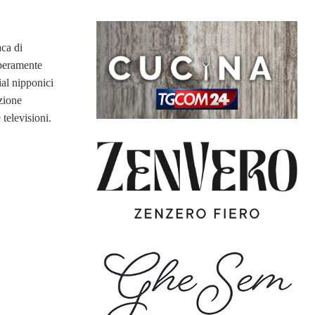
ca di
iberamente
ial nipponici
azione
 televisioni.