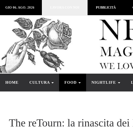
GIO 06. AGO. 2026
LAVORA CON NOI
PUBBLICITÀ
HOME
CULTURA
FOOD
NIGHTLIFE
The reTourn: la rinascita de