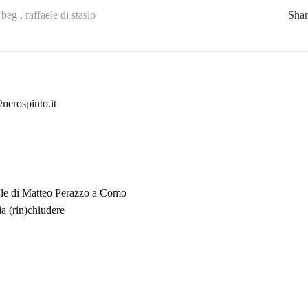
rbeg ,
raffaele di stasio
Sha
nerospinto.it
nale di Matteo Perazzo a Como
ia (rin)chiudere