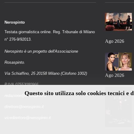
Nerospinto
Testata giornalistica online. Reg. Tribunale di Milano
n° 276-9/92013.
Ago 2026
Nerospinto è un progetto dell'Associazione
Rosaspinto.
Via Schiaffino, 25 20158 Milano (Citofono 1002)
Ago 2026
P.IVA 07553080966
Questo sito utilizza solo cookies tecnici e 
redazione@nerospinto.it
direttore@nerospinto.it
vicedirettore@nerospinto.it