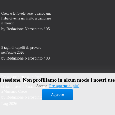
Greta e le favole vere: quando una
fiaba diventa un invito a cambiare
il mondo
by
Redazione Nerospinto
/ 05
5 tagli di capelli da provare
nell’estate 2026
by
Redazione Nerospinto
/ 03
Per andare dietro a un frutto
di sessione. Non profiliamo in alcun modo i nostri ute
neanche così buono come la mela,
Accetto.
Per saperne di piu'
ci siamo persi il Paradiso- Intervista
a Vincenzo Greco
Approvo
by
Redazione Nerospinto
/ 31
Lug 2026