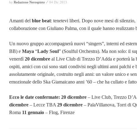
by
Redazione Nerospinto ⁄
04 Dic 2013
Amanti del
blue beat
: tenetevi liberi. Dopo nove mesi di silenzio, 
collaborazione con Giuliano Palma, con il quale hanno realizzato
Un nuovo gruppo accompagnerà nuovi “singers”, interni ed estern
BB) e
Maya
“
Lady Soul
” (Soulful Orchestra). Ma non solo: il su
venerdì
20 dicembre
al Live Club di Trezzo D’Adda e porterà la ban
ospiti, amici con cui sono stati condivisi negli ultimi anni palchi
assolutamente originale, costruito negli anni: un valore unico e se
emozionale dello Ska Giamaicano anni ’60 – che ha cullato e fatto
Ecco le date confermate:
20 dicembre
– Live Club, Trezzo D’
dicembre
– Lecce TBA
29 dicembre
– PalaVillanova, Torri di Q
Roma
11 gennaio
– Flog, Firenze