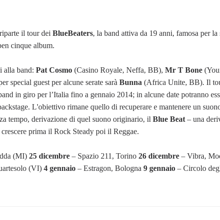
riparte il tour dei
BlueBeaters
, la band attiva da 19 anni, famosa per la
 ben cinque album.
i alla band:
Pat Cosmo
(Casino Royale, Neffa, BB),
Mr T Bone
(You
per special guest per alcune serate sarà
Bunna
(Africa Unite, BB). Il tou
d in giro per l’Italia fino a gennaio 2014; in alcune date potranno esse
 e backstage. L'obiettivo rimane quello di recuperare e mantenere un suon
nza tempo, derivazione di quel suono originario, il
Blue Beat
– una deri
 crescere prima il Rock Steady poi il Reggae.
Adda (MI)
25 dicembre
– Spazio 211, Torino
26 dicembre
– Vibra, M
uartesolo (VI)
4 gennaio
– Estragon, Bologna
9 gennaio
– Circolo degli