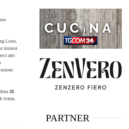
 sua
ng Lions,
r inizierà
rci altri
o
vazione
odena
28
 Artisti,
PARTNER