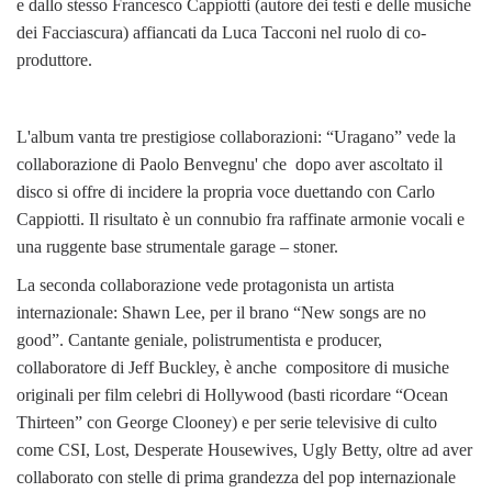
e dallo stesso Francesco Cappiotti (autore dei testi e delle musiche
dei Facciascura) affiancati da Luca Tacconi nel ruolo di co-
produttore.
L'album vanta tre prestigiose collaborazioni: “Uragano” vede la
collaborazione di Paolo Benvegnu' che dopo aver ascoltato il
disco si offre di incidere la propria voce duettando con Carlo
Cappiotti. Il risultato è un connubio fra raffinate armonie vocali e
una ruggente base strumentale garage – stoner.
La seconda collaborazione vede protagonista un artista
internazionale: Shawn Lee, per il brano “New songs are no
good”. Cantante geniale, polistrumentista e producer,
collaboratore di Jeff Buckley, è anche compositore di musiche
originali per film celebri di Hollywood (basti ricordare “Ocean
Thirteen” con George Clooney) e per serie televisive di culto
come CSI, Lost, Desperate Housewives, Ugly Betty, oltre ad aver
collaborato con stelle di prima grandezza del pop internazionale