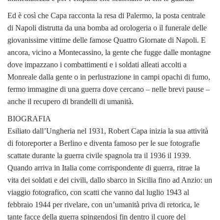
Ed è così che Capa racconta la resa di Palermo, la posta centrale
di Napoli distrutta da una bomba ad orologeria o il funerale delle
giovanissime vittime delle famose Quattro Giornate di Napoli. E
ancora, vicino a Montecassino, la gente che fugge dalle montagne
dove impazzano i combattimenti e i soldati alleati accolti a
Monreale dalla gente o in perlustrazione in campi opachi di fumo,
fermo immagine di una guerra dove cercano – nelle brevi pause –
anche il recupero di brandelli di umanità.
BIOGRAFIA
Esiliato dall’Ungheria nel 1931, Robert Capa inizia la sua attività
di fotoreporter a Berlino e diventa famoso per le sue fotografie
scattate durante la guerra civile spagnola tra il 1936 il 1939.
Quando arriva in Italia come corrispondente di guerra, ritrae la
vita dei soldati e dei civili, dallo sbarco in Sicilia fino ad Anzio: un
viaggio fotografico, con scatti che vanno dal luglio 1943 al
febbraio 1944 per rivelare, con un’umanità priva di retorica, le
tante facce della guerra spingendosi fin dentro il cuore del