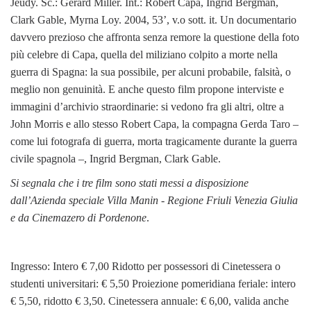
Jeudy. Sc.: Gérard Miller. Int.: Robert Capa, Ingrid Bergman,
Clark Gable, Myrna Loy. 2004, 53’, v.o sott. it. Un documentario
davvero prezioso che affronta senza remore la questione della foto
più celebre di Capa, quella del miliziano colpito a morte nella
guerra di Spagna: la sua possibile, per alcuni probabile, falsità, o
meglio non genuinità. E anche questo film propone interviste e
immagini d’archivio straordinarie: si vedono fra gli altri, oltre a
John Morris e allo stesso Robert Capa, la compagna Gerda Taro –
come lui fotografa di guerra, morta tragicamente durante la guerra
civile spagnola –, Ingrid Bergman, Clark Gable.
Si segnala che i tre film sono stati messi a disposizione
dall’Azienda speciale Villa Manin - Regione Friuli Venezia Giulia
e da Cinemazero di Pordenone
.
Ingresso: Intero € 7,00 Ridotto per possessori di Cinetessera o
studenti universitari: € 5,50 Proiezione pomeridiana feriale: intero
€ 5,50, ridotto € 3,50. Cinetessera annuale: € 6,00, valida anche