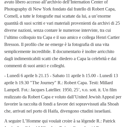
avuto libero accesso all’archivio dell’Internation Center of
Photography di New York fondato dal fratello di Robert Capa,
Cornell, a tutte le fotografie mai scattate da lui, a un’enorme
quantità di suoi scritti e vari materiali provenienti da archivi di 25
diverse nazioni, senza contare le numerose interviste, tra cui
l’ultimo colloquio tra Capa e il suo amico e collega Henri Cartier
Bresson. Il profilo che ne emerge è la fotografia di una vita
semplicemente incredibile. Il documentario è inoltre arricchito
dagli indimenticabili scatti che diedero a Capa la celebrità e dai
commenti di suoi amici e colleghi.
- Lunedì 6 aprile h 21.15 - Sabato 11 aprile h 15.00 - Lunedì 13
aprile h 19.30 "The Journey" R.: Robert Capa. Testi: Millard
Lampell. Fot.: Jacques Latellier. 1950, 25’, v.o. sott. it. Un film
realizzato da Robert Capa e voluto dall’United Jewish Appeal per
favorire la raccolta di fondi a favore dei sopravvissuti alla Shoah
che, arrivati nel porto di Haifa, divengono cttadini israeliani.
A seguire L’Homme qui voulait croire à sa légende R.: Patrick