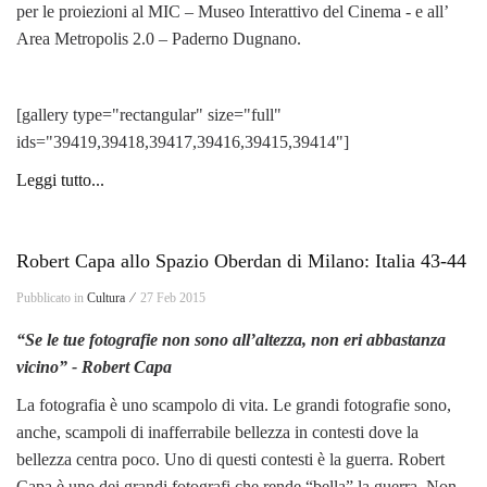
per le proiezioni al MIC – Museo Interattivo del Cinema - e all’
Area Metropolis 2.0 – Paderno Dugnano.
[gallery type="rectangular" size="full"
ids="39419,39418,39417,39416,39415,39414"]
Leggi tutto...
Robert Capa allo Spazio Oberdan di Milano: Italia 43-44
Pubblicato in
Cultura ⁄
27 Feb 2015
“Se le tue fotografie non sono all’altezza, non eri abbastanza
vicino” - Robert Capa
La fotografia è uno scampolo di vita. Le grandi fotografie sono,
anche, scampoli di inafferrabile bellezza in contesti dove la
bellezza centra poco. Uno di questi contesti è la guerra. Robert
Capa è uno dei grandi fotografi che rende “bella” la guerra. Non