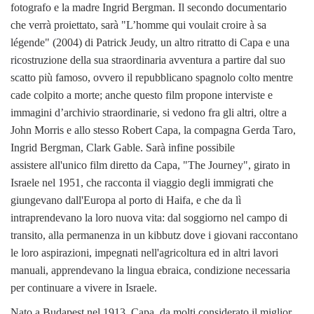
fotografo e la madre Ingrid Bergman. Il secondo documentario
che verrà proiettato, sarà "L’homme qui voulait croire à sa
légende" (2004) di Patrick Jeudy, un altro ritratto di Capa e una
ricostruzione della sua straordinaria avventura a partire dal suo
scatto più famoso, ovvero il repubblicano spagnolo colto mentre
cade colpito a morte; anche questo film propone interviste e
immagini d’archivio straordinarie, si vedono fra gli altri, oltre a
John Morris e allo stesso Robert Capa, la compagna Gerda Taro,
Ingrid Bergman, Clark Gable. Sarà infine possibile
assistere all'unico film diretto da Capa, "The Journey", girato in
Israele nel 1951, che racconta il viaggio degli immigrati che
giungevano dall'Europa al porto di Haifa, e che da lì
intraprendevano la loro nuova vita: dal soggiorno nel campo di
transito, alla permanenza in un kibbutz dove i giovani raccontano
le loro aspirazioni, impegnati nell'agricoltura ed in altri lavori
manuali, apprendevano la lingua ebraica, condizione necessaria
per continuare a vivere in Israele.
Nato a Budapest nel 1913, Capa, da molti considerato il miglior