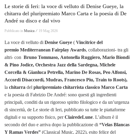
Le storie di Ieri: la voce di velluto di Denise Gueye, la
chitarra del pluripremiato Marco Carta e la poesia di De
André su disco e dal vivo
Pubblicato in
Musica ⁄
19 Mag 2026
La voce di velluto di
Denise Gueye
(
Vincitrice del
premio Mediterranean Fairplay Awards
, collaborazioni- tra gli
altri- con
Bruno Tommaso,
Antonella Ruggiero, Mario Biondi
& Pino Jodice,
Orchestra Jazz della Sardegna, Michele
Corcella & Gianluca Petrella, Marino De Rosas, Peo Alfonsi,
Accordi Disaccordi,
Mudras, Francesco Piu,
Train to Roots),
la
chitarra
del
pluripremiato chitarrista classico Marco Carta
e la poesia di Fabrizio De André: sono questi gli ingredienti
principali, conditi da un rigoroso spirito filologico e da un’urgenza
di sincerità, de Le storie di Ieri, pubblicato su tutte le piattaforme
digitali e su supporto fisico, per
ClairedeLune
. L’album è il
secondo del duo e arriva dopo la pubblicazione di
“Velas Blancas
Y Ramas Verdes”
(Classical Music, 2022), esito felice del