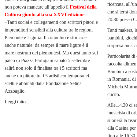
ricercata, all’u
non poteva mancare all’appello il
Festival della
che si terrà do
Cultura giunto alla sua XXVI edizione
.
20.30 presso C
«Tanti social e collegamenti con scrittori pittori e
imprenditori sensibili alla cultura tra le regioni
Tanti makers, la
Piemonte e Liguria. Il connubio è storico e
bambini, giochi
anche naturale: da sempre il mare ligure è il
sorpresa musica
mare nostrum dei piemontesi. Ma quest’anno sul
Particolarità di
palco di Piazza Partigiani sabato 5 settembre
raccolta alimen
salirà non solo il finalista tra i 5 scrittori ma
Bambini a soste
anche un pittore tra i 5 artisti contemporanei
in Romania, di 
scelti e abbinati dalla Fondazione Selina
Michela Muroni,
Azzoaglio.
cucito.
Leggi tutto...
Alle.14.30 ci s
musicista di or
suonerà la fisa
alla Casina per 
fino alle 16.30.