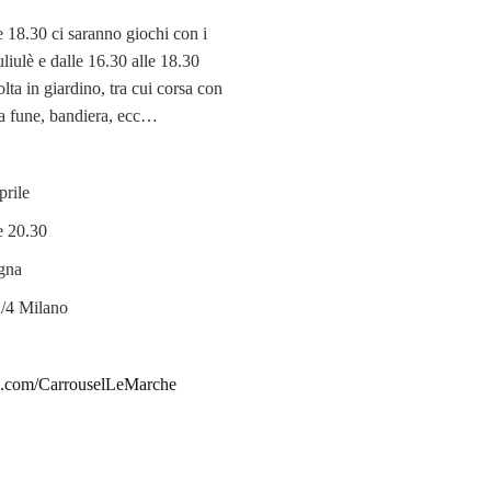
e 18.30 ci saranno giochi con i
uliulè e dalle 16.30 alle 18.30
lta in giardino, tra cui corsa con
lla fune, bandiera, ecc…
rile
e 20.30
gna
/4 Milano
.com/CarrouselLeMarche