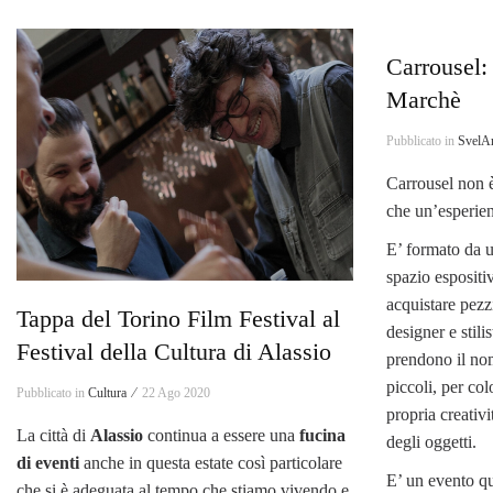
Carrousel: 
Marchè
Pubblicato in
SvelAr
Carrousel non è
che un’esperien
E’ formato da 
spazio espositi
acquistare pezzi
Tappa del Torino Film Festival al
designer e stili
Festival della Cultura di Alassio
prendono il nom
piccoli, per col
Pubblicato in
Cultura ⁄
22 Ago 2020
propria creativ
La città di
Alassio
continua a essere una
fucina
degli oggetti.
di eventi
anche in questa estate così particolare
E’ un evento qu
che si è adeguata al tempo che stiamo vivendo e