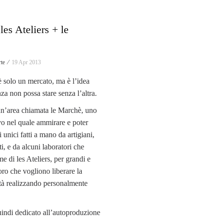
les Ateliers + le
te ⁄
19 Apr 2013
 solo un mercato, ma è l’idea
za non possa stare senza l’altra.
un’area chiamata le Marchè, uno
vo nel quale ammirare e poter
 unici fatti a mano da artigiani,
sti, e da alcuni laboratori che
e di les Ateliers, per grandi e
oro che vogliono liberare la
ità realizzando personalmente
indi dedicato all’autoproduzione