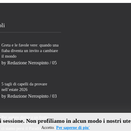
oli
Greta e le favole vere: quando una
fiaba diventa un invito a cambiare
il mondo
by
Redazione Nerospinto
/ 05
5 tagli di capelli da provare
nell’estate 2026
by
Redazione Nerospinto
/ 03
Per andare dietro a un frutto
di sessione. Non profiliamo in alcun modo i nostri ute
neanche così buono come la mela,
Accetto.
Per saperne di piu'
ci siamo persi il Paradiso- Intervista