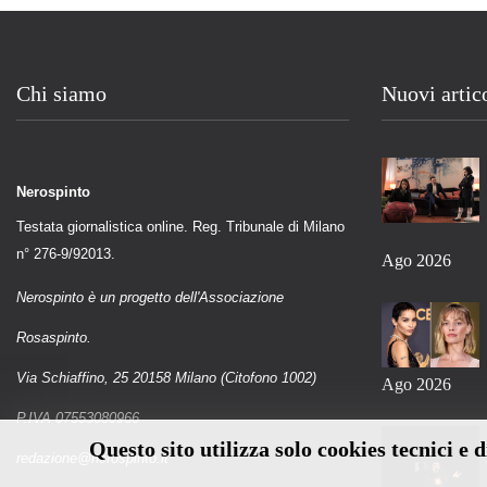
Chi siamo
Nuovi artic
Nerospinto
Testata giornalistica online. Reg. Tribunale di Milano
n° 276-9/92013.
Ago 2026
Nerospinto è un progetto dell'Associazione
Rosaspinto.
Via Schiaffino, 25 20158 Milano (Citofono 1002)
Ago 2026
P.IVA 07553080966
Questo sito utilizza solo cookies tecnici e 
redazione@nerospinto.it