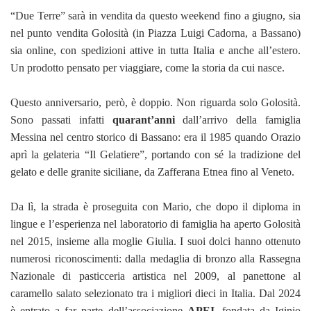
“Due Terre” sarà in vendita da questo weekend fino a giugno, sia
nel punto vendita Golosità (in Piazza Luigi Cadorna, a Bassano)
sia online, con spedizioni attive in tutta Italia e anche all’estero.
Un prodotto pensato per viaggiare, come la storia da cui nasce.
Questo anniversario, però, è doppio. Non riguarda solo Golosità.
Sono passati infatti
quarant’anni
dall’arrivo della famiglia
Messina nel centro storico di Bassano: era il 1985 quando Orazio
aprì la gelateria “Il Gelatiere”, portando con sé la tradizione del
gelato e delle granite siciliane, da Zafferana Etnea fino al Veneto.
Da lì, la strada è proseguita con Mario, che dopo il diploma in
lingue e l’esperienza nel laboratorio di famiglia ha aperto Golosità
nel 2015, insieme alla moglie Giulia. I suoi dolci hanno ottenuto
numerosi riconoscimenti: dalla medaglia di bronzo alla Rassegna
Nazionale di pasticceria artistica nel 2009, al panettone al
caramello salato selezionato tra i migliori dieci in Italia. Dal 2024
è entrato a far parte dell’associazione
APEI,
fondata da Iginio