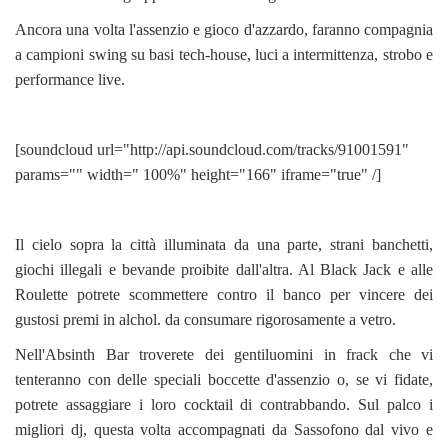
Ancora una volta l'assenzio e gioco d'azzardo, faranno compagnia
a campioni swing su basi tech-house, luci a intermittenza, strobo e
performance live.
[soundcloud url="http://api.soundcloud.com/tracks/91001591"
params="" width=" 100%" height="166" iframe="true" /]
Il cielo sopra la città illuminata da una parte, strani banchetti,
giochi illegali e bevande proibite dall'altra. Al Black Jack e alle
Roulette potrete scommettere contro il banco per vincere dei
gustosi premi in alchol. da consumare rigorosamente a vetro.
Nell'Absinth Bar troverete dei gentiluomini in frack che vi
tenteranno con delle speciali boccette d'assenzio o, se vi fidate,
potrete assaggiare i loro cocktail di contrabbando. Sul palco i
migliori dj, questa volta accompagnati da Sassofono dal vivo e