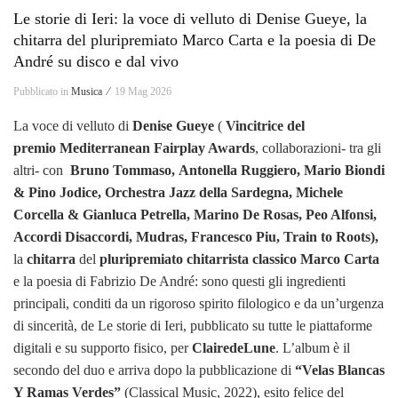
Le storie di Ieri: la voce di velluto di Denise Gueye, la
chitarra del pluripremiato Marco Carta e la poesia di De
André su disco e dal vivo
Pubblicato in
Musica ⁄
19 Mag 2026
La voce di velluto di
Denise Gueye
(
Vincitrice del
premio Mediterranean Fairplay Awards
, collaborazioni- tra gli
altri- con
Bruno Tommaso,
Antonella Ruggiero, Mario Biondi
& Pino Jodice,
Orchestra Jazz della Sardegna, Michele
Corcella & Gianluca Petrella, Marino De Rosas, Peo Alfonsi,
Accordi Disaccordi,
Mudras, Francesco Piu,
Train to Roots),
la
chitarra
del
pluripremiato chitarrista classico Marco Carta
e la poesia di Fabrizio De André: sono questi gli ingredienti
principali, conditi da un rigoroso spirito filologico e da un’urgenza
di sincerità, de Le storie di Ieri, pubblicato su tutte le piattaforme
digitali e su supporto fisico, per
ClairedeLune
. L’album è il
secondo del duo e arriva dopo la pubblicazione di
“Velas Blancas
Y Ramas Verdes”
(Classical Music, 2022), esito felice del