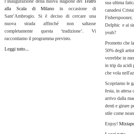
l’inaugurazione della nuova stagione del
Teatro
sua ultima fatic
alla Scala di Milano
in occasione di
canadesi Cristal
Sant’Ambrogio. Si è deciso di cercare una
Fisherspooner, 
nuova strada affinché non saltasse
Delphic e ai si
completamente questa ‘tradizione’. Vi
yeah?
raccontiamo il programma previsto.
Prometto che la
Leggi tutto...
50% degli artist
verrebbe in men
in trip da acid
che vola nell'a
Scopriamo le ga
festa, in attes
arrivo dalla mad
denti e girare p
stile come nea
Enjoy!
Mixtape