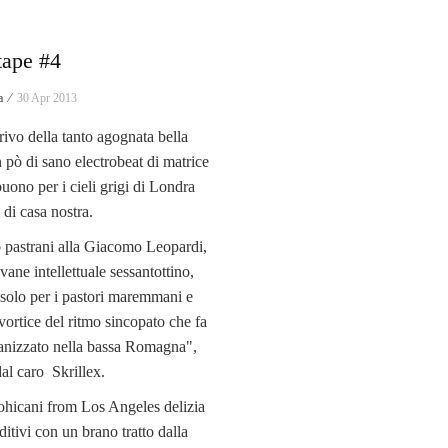
tape #4
a ⁄
30 Apr 2013
rivo della tanto agognata bella
 pò di sano electrobeat di matrice
uono per i cieli grigi di Londra
 di casa nostra.
astrani alla Giacomo Leopardi,
ovane intellettuale sessantottino,
 solo per i pastori maremmani e
vortice del ritmo sincopato che fa
ganizzato nella bassa Romagna",
al caro Skrillex.
ohicani from Los Angeles delizia
uditivi con un brano tratto dalla