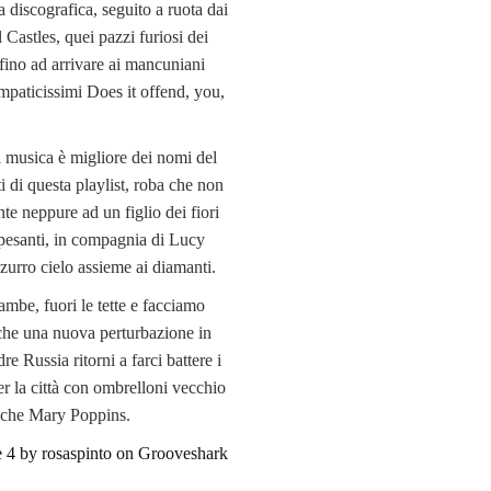
a discografica, seguito a ruota dai
 Castles, quei pazzi furiosi dei
fino ad arrivare ai mancuniani
mpaticissimi Does it offend, you,
 musica è migliore dei nomi del
i di questa playlist, roba che non
te neppure ad un figlio dei fiori
i pesanti, in compagnia di Lucy
zzurro cielo assieme ai diamanti.
mbe, fuori le tette e facciamo
a che una nuova perturbazione in
re Russia ritorni a farci battere i
er la città con ombrelloni vecchio
nche Mary Poppins.
 4 by rosaspinto on Grooveshark