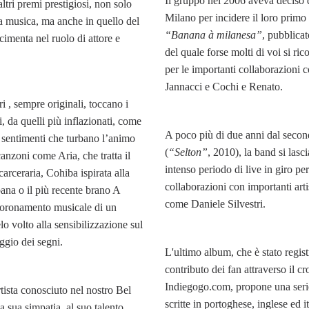
Il gruppo nel 2006 aveva deciso di
ltri premi prestigiosi, non solo
Milano per incidere il loro primo
a musica, ma anche in quello del
“Banana à
milanesa”
, pubblica
i cimenta nel ruolo di attore e
del quale forse molti di voi si ri
per le importanti collaborazioni
Jannacci e Cochi e Renato.
tri , sempre originali, toccano i
i, da quelli più inflazionati, come
A poco più di due anni dal secon
i sentimenti che turbano l’animo
(
“Selton”
, 2010), la band si lasci
anzoni come Aria, che tratta il
intenso periodo di live in giro per 
carceraria, Cohiba ispirata alla
collaborazioni con importanti arti
ana o il più recente brano A
come Daniele Silvestri.
coronamento musicale di un
lo volto alla sensibilizzazione sul
ggio dei segni.
L'ultimo album, che è stato regist
contributo dei fan attraverso il 
Indiegogo.com, propone una seri
rtista conosciuto nel nostro Bel
scritte in portoghese, inglese ed it
a sua simpatia, al suo talento,