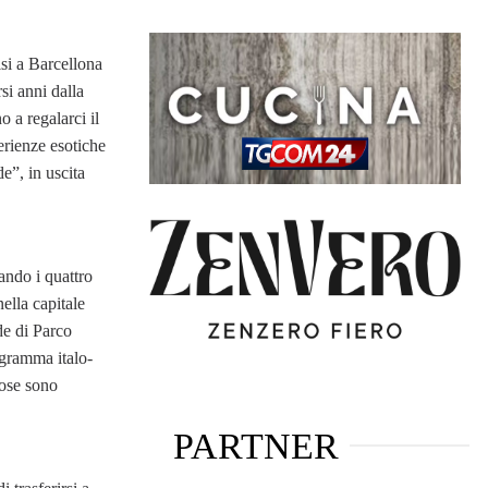
isi a Barcellona
si anni dalla
o a regalarci il
erienze esotiche
e”, in uscita
ando i quattro
nella capitale
de di Parco
ogramma italo-
cose sono
PARTNER