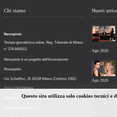
Chi siamo
Nuovi artic
Nerospinto
Testata giornalistica online. Reg. Tribunale di Milano
n° 276-9/92013.
Ago 2026
Nerospinto è un progetto dell'Associazione
Rosaspinto.
Via Schiaffino, 25 20158 Milano (Citofono 1002)
Ago 2026
P.IVA 07553080966
Questo sito utilizza solo cookies tecnici e 
redazione@nerospinto.it
direttore@nerospinto.it