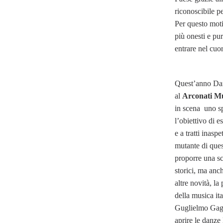
riconoscibile per
Per questo moti
più onesti e pur
entrare nel cuor
Quest’anno Dani
al
Arconati Mu
in scena uno sp
l’obiettivo di e
e a tratti inasp
mutante di que
proporre una sc
storici, ma anch
altre novità, la
della musica i
Guglielmo Gag
aprire le danze