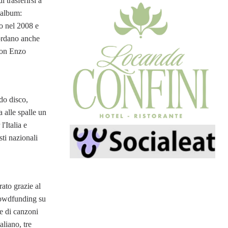
 trasferirsi a
 album:
to nel 2008 e
cordano anche
 con Enzo
do disco,
a alle spalle un
l'Italia e
sti nazionali
rato grazie al
crowdfunding su
e di canzoni
aliano, tre