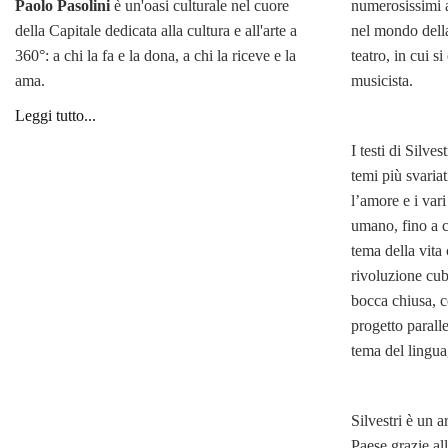
numerosissimi a
Paolo Pasolini
è un'oasi culturale nel cuore
nel mondo dell
della Capitale dedicata alla cultura e all'arte a
teatro, in cui s
360°: a chi la fa e la dona, a chi la riceve e la
musicista.
ama.
Leggi tutto...
I testi di Silves
temi più svariat
l’amore e i var
umano, fino a c
tema della vita 
rivoluzione cub
bocca chiusa, 
progetto paralle
tema del lingua
Silvestri è un a
Paese grazie all