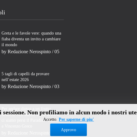
oli
Greta e le favole vere: quando una
fiaba diventa un invito a cambiare
il mondo
by
Redazione Nerospinto
/ 05
5 tagli di capelli da provare
nell’estate 2026
by
Redazione Nerospinto
/ 03
Per andare dietro a un frutto
di sessione. Non profiliamo in alcun modo i nostri ute
neanche così buono come la mela,
Accetto.
Per saperne di piu'
ci siamo persi il Paradiso- Intervista
a Vincenzo Greco
Approvo
by
Redazione Nerospinto
/ 31