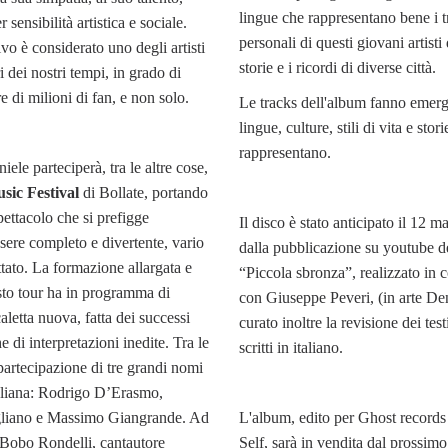
lingue che rappresentano bene i t
 sensibilità artistica e sociale.
personali di questi giovani artisti d
vo è considerato uno degli artisti
storie e i ricordi di diverse città.
i dei nostri tempi, in grado di
e di milioni di fan, e non solo.
Le tracks dell'album fanno emerge
lingue, culture, stili di vita e stori
rappresentano.
ele parteciperà, tra le altre cose,
sic Festival
di Bollate, portando
ettacolo che si prefigge
Il disco è stato anticipato il 12 m
ssere completo e divertente, vario
dalla pubblicazione su youtube d
ettato. La formazione allargata e
“Piccola sbronza”, realizzato in 
sto tour ha in programma di
con Giuseppe Peveri, (in arte De
aletta nuova, fatta dei successi
curato inoltre la revisione dei tes
e di interpretazioni inedite. Tra le
scritti in italiano.
 partecipazione di tre grandi nomi
taliana: Rodrigo D’Erasmo,
liano e Massimo Giangrande. Ad
L'album, edito per Ghost records 
 Bobo Rondelli, cantautore
Self, sarà in vendita dal prossim