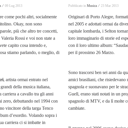
a ⁄
09 Lug 2013
Pubblicato in
Musica ⁄
23 Mar 2013
are come pochi altri, socialmente
Originari di Porto Alegre, format
itolino. Okay, non sono
nel 2005 e adottati ormai da diver
parole, più che altro tre concetti,
capitale lombarda, i Selton tornan
Valeria Rossi e voi non state a
loro immaginario di storie ed esp
avete capito cosa intendo e,
con il loro ultimo album: “Saudad
 cosa stiamo parlando, o meglio, di
per il prossimo 26 Marzo.
Sono trascorsi ben sei anni da qu
ri
, artista ormai entrato nel
amici brasiliani, che risiedevano 
grandi della musica italiana,
spagnola e suonavano per le stra
a carriera a cavallo tra gli anni
Guell, erano stati notati in un pr
ni zero, debuttando nel 1994 con
spagnolo di MTV, e da lì molte 
o vincitore della targa Tenco
cambiate.
lbum d’esordio. Volando sopra i
ua carriera ci si imbatte in