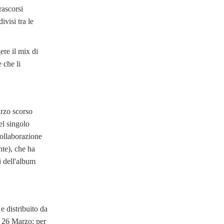
rascorsi
ivisi tra le
re il mix di
e che li
arzo scorso
el singolo
collaborazione
nte), che ha
ti dell'album
e distribuito da
o 26 Marzo; per