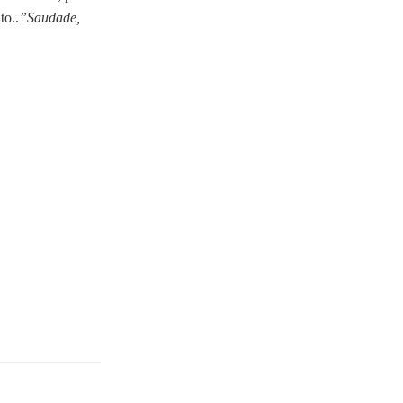
to..
”Saudade,