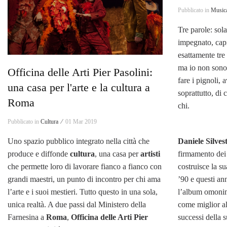
Pubblicato in
Music
Tre parole: sol
impegnato, cap
esattamente tre 
ma io non sono 
Officina delle Arti Pier Pasolini:
fare i pignoli, 
una casa per l'arte e la cultura a
soprattutto, di
Roma
chi.
Pubblicato in
Cultura ⁄
01 Mar 2019
Daniele Silvest
Uno spazio pubblico integrato nella città che
firmamento dei 
produce e diffonde
cultura
, una casa per
artisti
costruisce la su
che permette loro di lavorare fianco a fianco con
’90 e questi an
grandi maestri, un punto di incontro per chi ama
l’album omonim
l’arte e i suoi mestieri. Tutto questo in una sola,
come miglior a
unica realtà. A due passi dal Ministero della
successi della s
Farnesina a
Roma
,
Officina delle Arti Pier