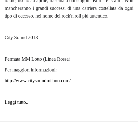
to die, uscito ad aprile, trascinato dai singoli "Burn" e "Gun". Non
mancheranno i grandi successi di una carriera costellata da ogni
tipo di eccesso, nel nome del rock'n'roll più autentico.
City Sound 2013
Fermata MM Lotto (Linea Rossa)
Per maggiori informazioni:
http://www.citysoundmilano.com/
Leggi tutto...