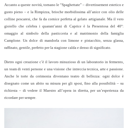
Accanto a queste novità, tornano le “Spaghettate” – divertissement estetico e
gusto pieno – e la Rimpizza, brioche morbidissima all’anice con olio delle
colline pescaresi, che fa da cornice perfetta al gelato artigianale. Ma il vero
gioiello che celebra i quarant’anni di Caprice è la Presentosa del 40°:
omaggio al simbolo della pasticceria e al matrimonio della famiglia
Camplone. Un dolce di mandorla con limone e pistacchio, senza glassa,
raffinato, gentile, perfetto per la stagione calda e denso di significato.
Dietro ogni creazione c’è il lavoro minuzioso di un laboratorio in fermento,
un team di venti persone e una visione che intreccia tecnica, arte e passione.
Anche le torte da cerimonia diventano teatro di bellezza: ogni dolce è
disegnato come un abito su misura per gli sposi, fino alla possibilità – su
richiesta – di vedere il Maestro all’opera in diretta, per un’esperienza da
ricordare per sempre.