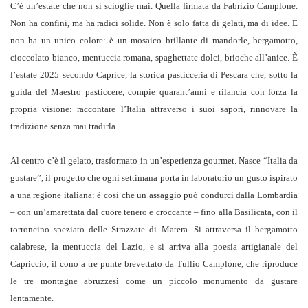
C’è un’estate che non si scioglie mai. Quella firmata da Fabrizio Camplone.
Non ha confini, ma ha radici solide. Non è solo fatta di gelati, ma di idee. E
non ha un unico colore: è un mosaico brillante di mandorle, bergamotto,
cioccolato bianco, mentuccia romana, spaghettate dolci, brioche all’anice. È
l’estate 2025 secondo Caprice, la storica pasticceria di Pescara che, sotto la
guida del Maestro pasticcere, compie quarant’anni e rilancia con forza la
propria visione: raccontare l’Italia attraverso i suoi sapori, rinnovare la
tradizione senza mai tradirla.
Al centro c’è il gelato, trasformato in un’esperienza gourmet. Nasce “Italia da
gustare”, il progetto che ogni settimana porta in laboratorio un gusto ispirato
a una regione italiana: è così che un assaggio può condurci dalla Lombardia
– con un’amarettata dal cuore tenero e croccante – fino alla Basilicata, con il
torroncino speziato delle Strazzate di Matera. Si attraversa il bergamotto
calabrese, la mentuccia del Lazio, e si arriva alla poesia artigianale del
Capriccio, il cono a tre punte brevettato da Tullio Camplone, che riproduce
le tre montagne abruzzesi come un piccolo monumento da gustare
lentamente.