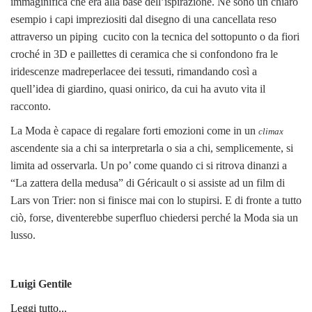
immaginifica che era alla base dell’ispirazione. Ne sono un chiaro
esempio i capi impreziositi dal disegno di una cancellata reso
attraverso un piping cucito con la tecnica del sottopunto o da fiori
croché in 3D e paillettes di ceramica che si confondono fra le
iridescenze madreperlacee dei tessuti, rimandando così a
quell’idea di giardino, quasi onirico, da cui ha avuto vita il
racconto.
La Moda è capace di regalare forti emozioni come in un
climax
ascendente sia a chi sa interpretarla o sia a chi, semplicemente, si
limita ad osservarla. Un po’ come quando ci si ritrova dinanzi a
“La zattera della medusa” di Géricault o si assiste ad un film di
Lars von Trier: non si finisce mai con lo stupirsi. E di fronte a tutto
ciò, forse, diventerebbe superfluo chiedersi perché la Moda sia un
lusso.
Luigi Gentile
Leggi tutto...