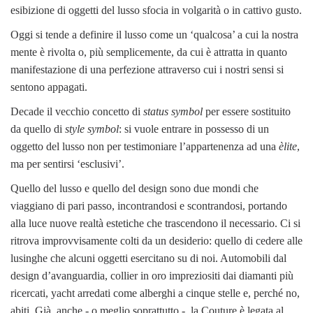
esibizione di oggetti del lusso sfocia in volgarità o in cattivo gusto.
Oggi si tende a definire il lusso come un ‘qualcosa’ a cui la nostra
mente è rivolta o, più semplicemente, da cui è attratta in quanto
manifestazione di una perfezione attraverso cui i nostri sensi si
sentono appagati.
Decade il vecchio concetto di
status symbol
per essere sostituito
da quello di
style symbol
: si vuole entrare in possesso di un
oggetto del lusso non per testimoniare l’appartenenza ad una
èlite
,
ma per sentirsi ‘esclusivi’.
Quello del lusso e quello del design sono due mondi che
viaggiano di pari passo, incontrandosi e scontrandosi, portando
alla luce nuove realtà estetiche che trascendono il necessario. Ci si
ritrova improvvisamente colti da un desiderio: quello di cedere alle
lusinghe che alcuni oggetti esercitano su di noi. Automobili dal
design d’avanguardia, collier in oro impreziositi dai diamanti più
ricercati, yacht arredati come alberghi a cinque stelle e, perché no,
abiti. Già, anche - o meglio soprattutto - la Couture è legata al