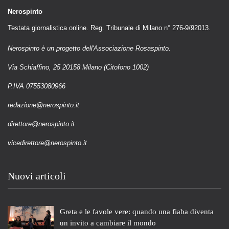
Nerospinto
Testata giornalistica online. Reg. Tribunale di Milano n° 276-9/92013.
Nerospinto è un progetto dell'Associazione Rosaspinto.
Via Schiaffino, 25 20158 Milano (Citofono 1002)
P.IVA 07553080966
redazione@nerospinto.it
direttore@nerospinto.it
vicedirettore@nerospinto.it
Nuovi articoli
Greta e le favole vere: quando una fiaba diventa
un invito a cambiare il mondo