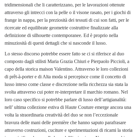
tridimensionali che li caratterizzano, per le lavorazioni ottenute
attraverso gli intrecci con la pelle o il visone rasato, per i giochi di
frange in nappa, per la preziosità dei tessuti di cui son fatti, per le
ricercate ed equilibrate geometrie costruttive finalizzate alla
definizione di silhouette contemporanee. Ed è proprio nella
minuziosità di questi dettagli che si nasconde il lusso.
Lo stesso discorso potrebbe essere fatto se ci si riferisce al duo
composto dagli stilisti Maria Grazia Chiuri e Pierpaolo Piccioli, a
capo della storica maison Valentino. Attraverso le loro collezioni
di prêt-à-porter e di Alta moda si percepisce come il concetto di
lusso inteso come classe e discrezione nella ricchezza sia stata la
svolta attraverso cui poter re-interpretare il marchio romano. Nel
loro caso specifico si potrebbe parlare di lusso dell’artigianalità:
nell’ ultima collezione estiva di Haute Couture emerge ancora una
volta la straordinaria creatività del duo se non l’eccezionale
bravura delle mani delle première che hanno saputo parafrasare
attraverso costruzioni, cuciture e sperimentazioni di ricami la storia