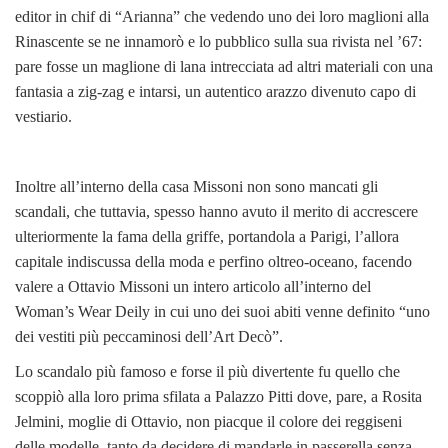
editor in chif di “Arianna” che vedendo uno dei loro maglioni alla
Rinascente se ne innamorò e lo pubblico sulla sua rivista nel ’67:
pare fosse un maglione di lana intrecciata ad altri materiali con una
fantasia a zig-zag e intarsi, un autentico arazzo divenuto capo di
vestiario.
Inoltre all’interno della casa Missoni non sono mancati gli
scandali, che tuttavia, spesso hanno avuto il merito di accrescere
ulteriormente la fama della griffe, portandola a Parigi, l’allora
capitale indiscussa della moda e perfino oltreo-oceano, facendo
valere a Ottavio Missoni un intero articolo all’interno del
Woman’s Wear Deily in cui uno dei suoi abiti venne definito “uno
dei vestiti più peccaminosi dell’Art Decò”.
Lo scandalo più famoso e forse il più divertente fu quello che
scoppiò alla loro prima sfilata a Palazzo Pitti dove, pare, a Rosita
Jelmini, moglie di Ottavio, non piacque il colore dei reggiseni
delle modelle, tanto da decidere di mandarle in passerella senza.