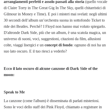
arrangiamenti perfetti e assolo passati alla storia
(quello vocale
di Claire Torry in The Great Gig In The Sky, quelli chitarristici di
Gilmour in Money e Time). E poi i misteri mai svelati: negli ultimi
30 secondi dell’album un’orchestra suona in sottofondo Ticket to
ride dei Beatles. Perchè? I Floyd non hanno mai voluto spiegarlo.
D'altronde Dark Side, più che un album, è una scatola magica, un
universo di suoni, voci, suggestioni, citazioni da film, allusioni
colte, viaggi lisergici e un
concept di fondo
: ognuno di noi ha un
suo lato oscuro. E il tuo riesci a vederlo?
Ecco il lato oscuro di alcune canzone di Dark Side of the
moon:
Speak to Me
La canzone (come l'album) è disseminata di parlati misteriosi.
Sono le voci dello staff dei Pink Floyd, chiamato a registrare in