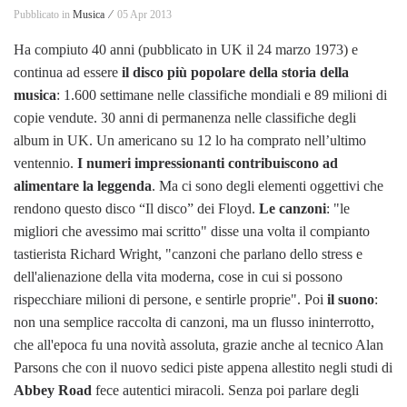
Pubblicato in
Musica ⁄
05 Apr 2013
Ha compiuto 40 anni (pubblicato in UK il 24 marzo 1973) e
continua ad essere
il disco più popolare della storia della
musica
: 1.600 settimane nelle classifiche mondiali e 89 milioni di
copie vendute. 30 anni di permanenza nelle classifiche degli
album in UK. Un americano su 12 lo ha comprato nell’ultimo
ventennio.
I numeri impressionanti contribuiscono ad
alimentare la leggenda
. Ma ci sono degli elementi oggettivi che
rendono questo disco “Il disco” dei Floyd.
Le canzoni
: "le
migliori che avessimo mai scritto" disse una volta il compianto
tastierista Richard Wright, "canzoni che parlano dello stress e
dell'alienazione della vita moderna, cose in cui si possono
rispecchiare milioni di persone, e sentirle proprie". Poi
il suono
:
non una semplice raccolta di canzoni, ma un flusso ininterrotto,
che all'epoca fu una novità assoluta, grazie anche al tecnico Alan
Parsons che con il nuovo sedici piste appena allestito negli studi di
Abbey Road
fece autentici miracoli. Senza poi parlare degli