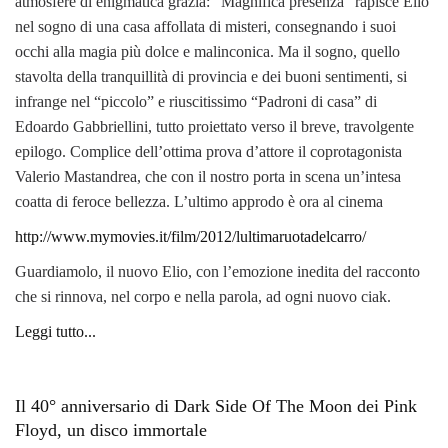
atmosfere di enigmatica grazia: “Magnifica presenza” rapisce Elio
nel sogno di una casa affollata di misteri, consegnando i suoi
occhi alla magia più dolce e malinconica. Ma il sogno, quello
stavolta della tranquillità di provincia e dei buoni sentimenti, si
infrange nel “piccolo” e riuscitissimo “Padroni di casa” di
Edoardo Gabbriellini, tutto proiettato verso il breve, travolgente
epilogo. Complice dell’ottima prova d’attore il coprotagonista
Valerio Mastandrea, che con il nostro porta in scena un’intesa
coatta di feroce bellezza. L’ultimo approdo è ora al cinema
http://www.mymovies.it/film/2012/lultimaruotadelcarro/
Guardiamolo, il nuovo Elio, con l’emozione inedita del racconto
che si rinnova, nel corpo e nella parola, ad ogni nuovo ciak.
Leggi tutto...
Il 40° anniversario di Dark Side Of The Moon dei Pink
Floyd, un disco immortale