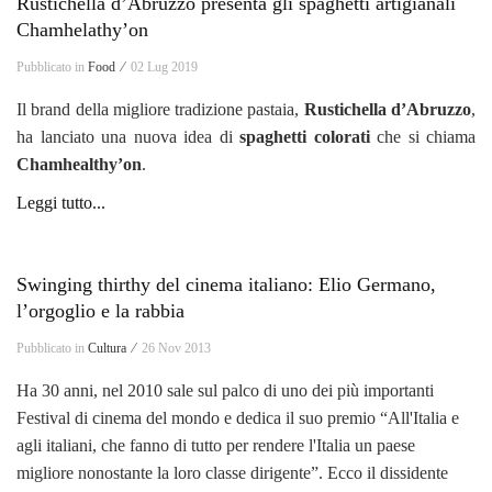
Rustichella d’Abruzzo presenta gli spaghetti artigianali
Chamhelathy’on
Pubblicato in
Food ⁄
02 Lug 2019
Il brand della migliore tradizione pastaia,
Rustichella d’Abruzzo
,
ha lanciato una nuova idea di
spaghetti
colorati
che si chiama
Chamhealthy’on
.
Leggi tutto...
Swinging thirthy del cinema italiano: Elio Germano,
l’orgoglio e la rabbia
Pubblicato in
Cultura ⁄
26 Nov 2013
Ha 30 anni, nel 2010 sale sul palco di uno dei più importanti
Festival di cinema del mondo e dedica il suo premio “All'Italia e
agli italiani, che fanno di tutto per rendere l'Italia un paese
migliore nonostante la loro classe dirigente”. Ecco il dissidente