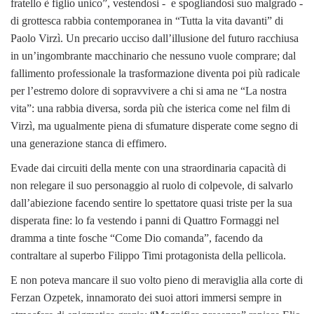
fratello è figlio unico”, vestendosi - e spogliandosi suo malgrado -
di grottesca rabbia contemporanea in “Tutta la vita davanti” di
Paolo Virzì. Un precario ucciso dall’illusione del futuro racchiusa
in un’ingombrante macchinario che nessuno vuole comprare; dal
fallimento professionale la trasformazione diventa poi più radicale
per l’estremo dolore di sopravvivere a chi si ama ne “La nostra
vita”: una rabbia diversa, sorda più che isterica come nel film di
Virzì, ma ugualmente piena di sfumature disperate come segno di
una generazione stanca di effimero.
Evade dai circuiti della mente con una straordinaria capacità di
non relegare il suo personaggio al ruolo di colpevole, di salvarlo
dall’abiezione facendo sentire lo spettatore quasi triste per la sua
disperata fine: lo fa vestendo i panni di Quattro Formaggi nel
dramma a tinte fosche “Come Dio comanda”, facendo da
contraltare al superbo Filippo Timi protagonista della pellicola.
E non poteva mancare il suo volto pieno di meraviglia alla corte di
Ferzan Ozpetek, innamorato dei suoi attori immersi sempre in