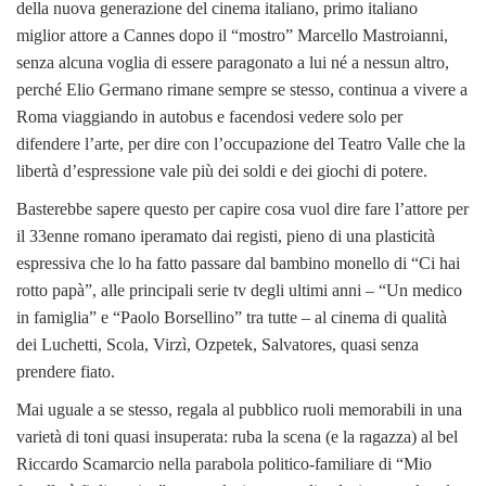
della nuova generazione del cinema italiano, primo italiano
miglior attore a Cannes dopo il “mostro” Marcello Mastroianni,
senza alcuna voglia di essere paragonato a lui né a nessun altro,
perché Elio Germano rimane sempre se stesso, continua a vivere a
Roma viaggiando in autobus e facendosi vedere solo per
difendere l’arte, per dire con l’occupazione del Teatro Valle che la
libertà d’espressione vale più dei soldi e dei giochi di potere.
Basterebbe sapere questo per capire cosa vuol dire fare l’attore per
il 33enne romano iperamato dai registi, pieno di una plasticità
espressiva che lo ha fatto passare dal bambino monello di “Ci hai
rotto papà”, alle principali serie tv degli ultimi anni – “Un medico
in famiglia” e “Paolo Borsellino” tra tutte – al cinema di qualità
dei Luchetti, Scola, Virzì, Ozpetek, Salvatores, quasi senza
prendere fiato.
Mai uguale a se stesso, regala al pubblico ruoli memorabili in una
varietà di toni quasi insuperata: ruba la scena (e la ragazza) al bel
Riccardo Scamarcio nella parabola politico-familiare di “Mio