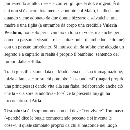
pur essendo adulto, riesce a conferirgli quella dolce ingenuità di
chi non si è ancora totalmente scontrato col Male), ha dieci anni
quando viene adottato da due donne bizzarre e selvatiche, una
madre e una figlia (a entrambe dà corpo una credibile
Valeria
Perdonò
, non solo per il cambio di tono di voce, ma anche per
come fa passare i vissuti – e le aspirazioni – di ambedue le donne)
con un passato turbolento. Si intuisce sin da subito che aleggia un
segreto e a captarlo in realtà è proprio il bambino, sentendo dei
rumori dalla soffitta.
Tra la giustificazione data da Maddalena e la sua immaginazione,
inizia a fantasticare su chi potrebbe "nascondersi" (magari proprio
una principessa) dando vita alla sua fiaba, rielaborando anche ciò
che la «sua sorella adottiva» (così ce la presenta lui) gli ha
raccontato sull'
Aida
.
Testastorta
è il soprannome con cui deve "convivere" Tommaso
(«perché dice le bugie commettendo peccato e si inventa le
cose»), il quale stimolato proprio da chi si nasconde nel luogo