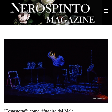
“Testastorta”: come rifuggire dal Male