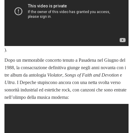
).
Dopo un memorabile concerto tenuto a Pasadena nel Giugno del
1988, la consacrazione definitiva giunge negli anni novanta con i
tre album da antologia
Violator
,
Songs of Faith and Devotion
e
Ultra
. I Depeche stupiscono ancora con una netta svolta verso
sonorità industrial ed estetiche rock, con canzoni che sono entrate
nell’olimpo della musica moderna: