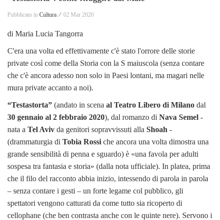
Pubblicato in
Cultura ⁄
02 Mar 2020
di Maria Lucia Tangorra
C'era una volta ed effettivamente c'è stato l'orrore delle storie
private così come della Storia con la S maiuscola (senza contare
che c'è ancora adesso non solo in Paesi lontani, ma magari nelle
mura private accanto a noi).
“Testastorta”
(andato in scena
al Teatro Libero di Milano
dal
30 gennaio al 2 febbraio 2020
), dal romanzo di
Nava Semel
-
nata a
Tel Aviv
da genitori sopravvissuti alla
Shoah
-
(drammaturgia di
Tobia Rossi
che ancora una volta dimostra una
grande sensibilità di penna e sguardo) è «una favola per adulti
sospesa tra fantasia e storia» (dalla nota ufficiale). In platea, prima
che il filo del racconto abbia inizio, intessendo di parola in parola
– senza contare i gesti – un forte legame col pubblico, gli
spettatori vengono catturati da come tutto sia ricoperto di
cellophane (che ben contrasta anche con le quinte nere). Servono i