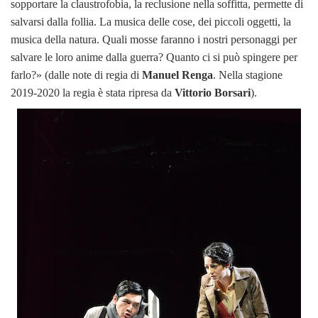
sopportare la claustrofobia, la reclusione nella soffitta, permette di
salvarsi dalla follia. La musica delle cose, dei piccoli oggetti, la
musica della natura. Quali mosse faranno i nostri personaggi per
salvare le loro anime dalla guerra? Quanto ci si può spingere per
farlo?» (dalle note di regia di
Manuel Renga
. Nella stagione
2019-2020 la regia è stata ripresa da
Vittorio Borsari
).