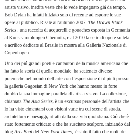
artista visivo, inedita veste che lo vede impegnato giá da tempo,
Bob Dylan ha infatti iniziato solo di recente ad esporre le sue
opere al pubblico. Risale all’autunno 2007
The
Drawn Blank
Series
, una raccolta di acquerelli e gouaches esposta in Germania
al Kunstsammlungen Chemnitz, e al 2010 la serie di opere su tela
e acrilico dedicate al Brasile in mostra alla Galleria
Nazionale di
Copenhagen.
Uno dei piú grandi poeti e cantautori della musica americana che
ha fatto la storia di quella mondiale, ha scatenato diverse
polemiche nel mondo dell’arte con l’esposizione
di dipinti presso
la galleria Gagosian di New York che hanno messo in forte
dubbio la sua immagine parallela di artista visivo. La collezione,
chiamata
The Asia Series
, è un excursus personale dell’artista che
lo ha visto cimentarsi con visioni varie tra cui scene di strada,
architettura e paesaggi, ritratti dalla sua vita quotidiana. Ció che è
stato fortemente criticato e che ha suscitato scalpore, iniziando dal
blog
Arts Beat
del
New York Times,
è stato il fatto che
molti dei