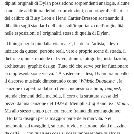
dipinti originali di Dylan possiedono sorprendenti analogie, alcune
sono state addirittura definite riproduzioni, con fotografie di artisti
del calibro di Busy Leon e Henri Cartier-Bresson scatenando il
dibattito sugli standard dell’arte, sull’importanza dell’originalità
nelle esposizioni e l’originalitá stessa di quella di Dylan.
"Dipingo
per lo più dalla vita reale", ha detto l’artista, "devo
iniziare da questo: persone reali, vere e proprie scene di strada, il
dietro le quinte, modelle dal vivo, dipinti, fotografie, installazioni,
architettura, graphic design. Tutto ciò che serve per far funzionare
la rappresentazione visiva. " A sostenere la tesi, Dylan tira in ballo
il discorso musicale dimostrando come
"
Whistle Duquesne
", la
canzone di apertura dal suo trentacinquesimo album,
Tempest
,
prenda elementi della melodia, il coro e la struttura stessa del
pezzo da una canzone del 1929 di Memphis Jug Band,
KC Moan
.
Ma allo stesso tempo per non creare fraintendimenti aggiunge:
"Ho fatto disegni per la maggior parte della mia vita. Nel
notebook, sui tovaglioli, su carta ruvida o cartone, piatti e tazzine
da caffé. . . con qualsiasi cosa si possa rappresentare qualcosa,