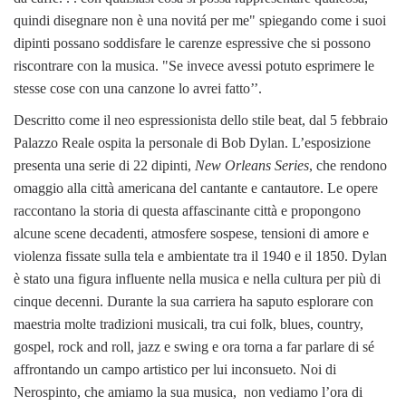
quindi disegnare non è una novitá per me" spiegando come i suoi
dipinti possano soddisfare le carenze espressive che si possono
riscontrare con la musica. "Se invece avessi potuto esprimere le
stesse cose con una canzone lo avrei fatto’’.
Descritto come il neo espressionista dello stile beat, dal 5 febbraio
Palazzo Reale ospita la personale di Bob Dylan.
L’esposizione
presenta una serie di 22 dipinti,
New Orleans Series
, che rendono
omaggio alla città americana del cantante e cantautore. Le opere
raccontano la storia di questa affascinante città e propongono
alcune scene decadenti, atmosfere sospese, tensioni di amore e
violenza fissate sulla tela e ambientate tra il 1940 e il 1850. Dylan
è stato una figura influente nella musica e nella cultura per più di
cinque decenni. Durante la sua carriera ha saputo esplorare con
maestria molte tradizioni musicali, tra cui folk, blues, country,
gospel, rock and roll, jazz e swing e ora torna a far parlare di sé
affrontando un campo artistico per lui inconsueto. Noi di
Nerospinto, che amiamo la sua musica, non vediamo l’ora di