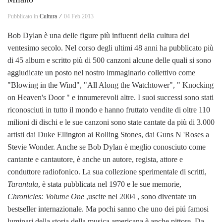
Pubblicato in
Cultura ⁄
04 Feb 2013
Bob Dylan è
una delle figure più influenti della cultura del
ventesimo secolo. Nel corso degli ultimi 48 anni ha pubblicato più
di 45 album e scritto più di 500 canzoni alcune delle quali si sono
aggiudicate un posto nel nostro immaginario collettivo come
"Blowing in the Wind", "All Along the Watchtower", " Knocking
on Heaven's Door " e innumerevoli altre. I suoi successi sono stati
riconosciuti in tutto il mondo e hanno fruttato vendite di oltre 110
milioni di dischi e le sue canzoni sono state cantate da più di 3.000
artisti dai Duke Ellington ai Rolling Stones, dai Guns N 'Roses a
Stevie Wonder. Anche se Bob Dylan è meglio conosciuto come
cantante e cantautore, è anche un autore, regista, attore e
conduttore radiofonico. La sua collezione sperimentale di scritti,
Tarantula
, è stata pubblicata nel 1970 e le sue memorie,
Chronicles
: Volume One
,uscite nel 2004 , sono diventate un
bestseller internazionale. Ma pochi sanno che uno dei piú famosi
luminari della storia della musica americana è anche pittore. Da