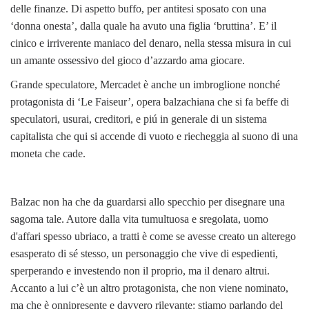
delle finanze. Di aspetto buffo, per antitesi sposato con una
‘donna onesta’, dalla quale ha avuto una figlia ‘bruttina’. E’ il
cinico e irriverente maniaco del denaro, nella stessa misura in cui
un amante ossessivo del gioco d’azzardo ama giocare.
Grande speculatore, Mercadet è anche un imbroglione nonché
protagonista di ‘Le Faiseur’, opera balzachiana che si fa beffe di
speculatori, usurai, creditori, e piú in generale di un sistema
capitalista che qui si accende di vuoto e riecheggia al suono di una
moneta che cade.
Balzac non ha che da guardarsi allo specchio per disegnare una
sagoma tale. Autore dalla vita tumultuosa e sregolata, uomo
d'affari spesso ubriaco, a tratti è come se avesse creato un alterego
esasperato di sé stesso, un personaggio che vive di espedienti,
sperperando e investendo non il proprio, ma il denaro altrui.
Accanto a lui c’è un altro protagonista, che non viene nominato,
ma che è onnipresente e davvero rilevante: stiamo parlando del