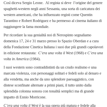
Così diceva Sergio Leone. Al regista si deve l’origine del genere
spaghetti-western negli anni Sessanta, una sorta di caricatura dei
western americani, che ha influenzato registi come Quentin
Tarantino e Robert Rodriguez e ha permesso al cinema italiano di
raggiungere la fama mondiale.
Per ricordare la sua genialità noi di Nerospinto segnaliamo
domenica 17, 24 e 31 marzo presso lo Spazio Oberdan e a cura
della Fondazione Cinetica Italiana i suoi due più grandi capolavori
in edizione restaurata:
C’era una volta il West
(1968) e
C’era una
volta in America
(1984).
I suoi western sono contraddistinti da un crudo realismo e una
marcata violenza, con personaggi solitari e fedeli solo al denaro e
alla vendetta, ma anche da uno splendore paesaggistico, con
distese sconfinate alternate a primi piani, il tutto unito dalla
splendida colonna sonora con tonalità semplici ma di grande
impatto di Ennio Morricone.
C’era una volta il West
è la sua opera più matura e fedele alla