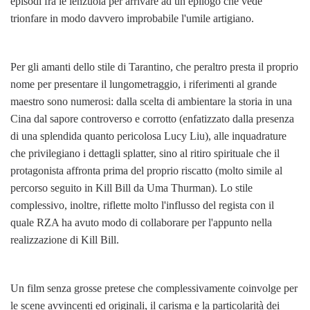
episodi fra le lenzuola per arrivare ad un epilogo che vede
trionfare in modo davvero improbabile l'umile artigiano.
Per gli amanti dello stile di Tarantino, che peraltro presta il proprio
nome per presentare il lungometraggio, i riferimenti al grande
maestro sono numerosi: dalla scelta di ambientare la storia in una
Cina dal sapore controverso e corrotto (enfatizzato dalla presenza
di una splendida quanto pericolosa Lucy Liu), alle inquadrature
che privilegiano i dettagli splatter, sino al ritiro spirituale che il
protagonista affronta prima del proprio riscatto (molto simile al
percorso seguito in Kill Bill da Uma Thurman). Lo stile
complessivo, inoltre, riflette molto l'influsso del regista con il
quale RZA ha avuto modo di collaborare per l'appunto nella
realizzazione di Kill Bill.
Un film senza grosse pretese che complessivamente coinvolge per
le scene avvincenti ed originali, il carisma e la particolarità dei