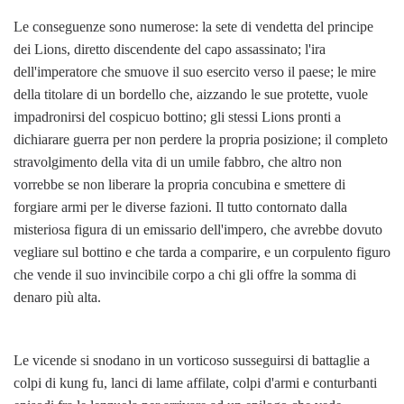
Le conseguenze sono numerose: la sete di vendetta del principe
dei Lions, diretto discendente del capo assassinato; l'ira
dell'imperatore che smuove il suo esercito verso il paese; le mire
della titolare di un bordello che, aizzando le sue protette, vuole
impadronirsi del cospicuo bottino; gli stessi Lions pronti a
dichiarare guerra per non perdere la propria posizione; il completo
stravolgimento della vita di un umile fabbro, che altro non
vorrebbe se non liberare la propria concubina e smettere di
forgiare armi per le diverse fazioni. Il tutto contornato dalla
misteriosa figura di un emissario dell'impero, che avrebbe dovuto
vegliare sul bottino e che tarda a comparire, e un corpulento figuro
che vende il suo invincibile corpo a chi gli offre la somma di
denaro più alta.
Le vicende si snodano in un vorticoso susseguirsi di battaglie a
colpi di kung fu, lanci di lame affilate, colpi d'armi e conturbanti