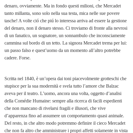
denaro, ovviamente. Ma in fondo questi milioni, che Mercadet
tanto millanta, sono solo nella sua testa, mica nelle sue povere
tasche! A volte ció che piú lo interessa arriva ad essere la gestione
del denaro, non il denaro stesso. Ci troviamo di fronte alla nevrosi
di un fanatico, un sognatore, un sonnambulo che inconsciamente
cammina sul bordo di un tetto. La signora Mercadet trema per lui:
un passo falso e quest’uomo da un momento all’altro potrebbe
cadere. Forse.
Scritta nel 1840, è un’opera dai toni piacevolmente grotteschi che
stupisce per la sua modernità e svela tutto l’amore che Balzac
aveva per il teatro. L’uomo, ancora una volta, oggetto d’analisi
della Comédie Humaine: sempre alla ricerca di facili espedienti
che non mancano di rivelarsi fragili e illusori, che vive
d’apparenza fino ad assumere un comportamento quasi animale.
Del resto, in che altro modo potremmo definire il cieco Mercadet
che non fa altro che amministrare i propri affetti solamente in vista