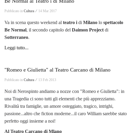
Be Normal al Teatro i di Milano
Pubblicato in
Cultura ⁄
14 Mar 2017
Va in scena questo weekend al
teatro i
di
Milano
lo
spettacolo
Be Normal
, il secondo capitolo del
Daimon Project
di
Sotterraneo
.
Leggi tutto...
"Romeo e Giulietta" al Teatro Carcano di Milano
Pubblicato in
Cultura ⁄
13 Feb 2013
Noi di Nerospinto andiamo a nozze con "Romeo e Giulietta": in
una Tragedia ci sono tutti gli elementi che più apprezziamo.
Rivalità tra famiglie, un amore osteggiato, tragico, intrighi,
passione...altro che fiction moderne...il caro William sarebbe stato
perfetto oggi insieme a noi!
Al Teatro Carcano di Mlano