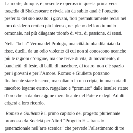
La morte, dunque, è presente e operosa in questa prima vera
tragedia di Shakespeare e rivela sin da subito qual è l’oggetto
preferito del suo assalto: i giovani, fiori prematuramente recisi nel
loro desiderio erotico più intenso, nel pieno del loro tumulto
ormonale, nel più dilagante trionfo di vita, di passione, di sensi.
Nella “bella” Verona del Prologo, una città-tomba dilaniata da
risse, duelli, da un odio violento di cui non si conoscono neanche
più le ragioni d’origine, ma che ferve di vita, di movimento, di
banchetti, di feste, di balli, di maschere, di teatro, non c’è spazio
per i giovani e per l’Amore. Romeo e Giulietta potranno
finalmente stare insieme, ma soltanto in una cripta, in una sorta di
macabro legame eterno, raggelato e “premiato” dalle insulse statue
d’oro che la dabbenaggine mercificante del Potere e degli Adulti
erigerà a loro ricordo.
Romeo e Giulietta
è il primo capitolo del progetto pluriennale
promosso da Società per Attori “Progetto H – transito
generazionale nell’arte scenica” che prevede l’allestimento di tre