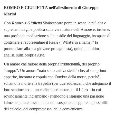
ROMEO E GIULIETTA nell’allestimento di Giuseppe
Marini
Con
Romeo e Giulietta
Shakespeare porta in scena la più alta e
suprema indagine poetica sulla vera natura dell’Amore e, insieme,
una profonda meditazione sulle insidie del linguaggio, incapace di
contenere e rappresentare il Reale (“What’s in a name?” fa
pronunciare alla sua giovane protagonista), quindi, in ultima
analisi, sulla propria Arte.
Un amore che muore della propria irriducibilità, del proprio
“troppo”. Un amore “nato sotto cattiva stella” che, al suo primo
apparire, incontra e copula con l’ombra della morte, perché
soltanto la morte e la tragedia (per due adolescenti che adeguano il
loro sentimento ad un codice iperletterario – il Libro – in cui
rovinosamente inciampano) attendono e ispirano una passione
talmente pura ed assoluta da non sospettare neppure la possibilità
del calcolo, del compromesso, della convenienza.