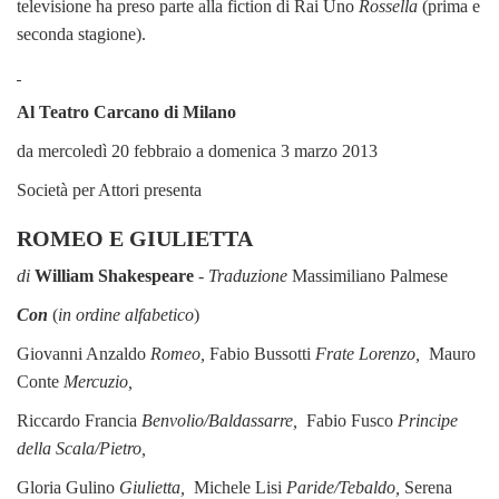
televisione ha preso parte alla fiction di Rai Uno
Rossella
(prima e
seconda stagione).
Al Teatro Carcano di Milano
da mercoledì 20 febbraio a domenica 3 marzo 2013
Società per Attori presenta
ROMEO E GIULIETTA
di
William Shakespeare
- Traduzione
Massimiliano Palmese
Con
(
in ordine alfabetico
)
Giovanni Anzaldo
Romeo,
Fabio Bussotti
Frate Lorenzo,
Mauro
Conte
Mercuzio,
Riccardo Francia
Benvolio/Baldassarre,
Fabio Fusco
Principe
della Scala/Pietro,
Gloria Gulino
Giulietta,
Michele Lisi
Paride/Tebaldo,
Serena