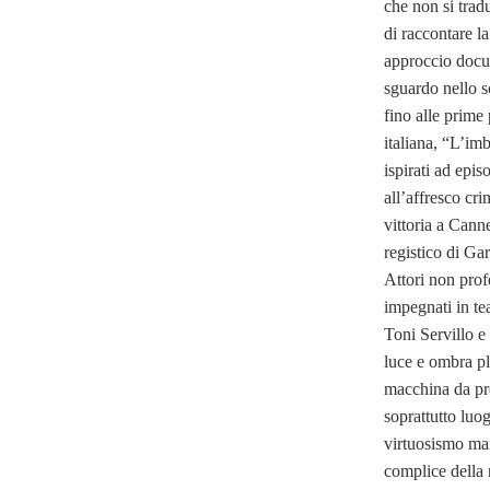
che non si trad
di raccontare la
approccio docu
sguardo nello 
fino alle prime 
italiana, “L’im
ispirati ad epis
all’affresco cr
vittoria a Cann
registico di Ga
Attori non profe
impegnati in tea
Toni Servillo e
luce e ombra pl
macchina da pre
soprattutto luo
virtuosismo mai
complice della 