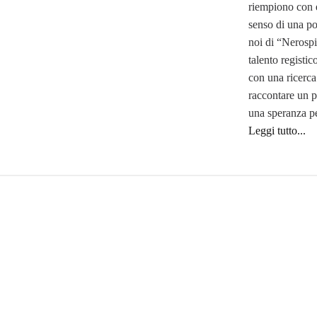
riempiono con e
senso di una pov
noi di “Nerospi
talento registic
con una ricerca
raccontare un p
una speranza per
Leggi tutto...