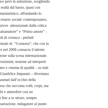
uce però in astrazione, scegliendo
 realtà dal basso, quasi con
mentaristico, affondando lo
scenario sociale contemporaneo,
prove attenzionate dalla critica
balsamatore” e “Primo amore” -
odi di cronaca - preludi
iminale di “Gomorra”, che con la
es nel 2008 consacra il talento
rrone sulla scena internazionale.
ssionisti, insieme ad interpreti
tro e cinema di qualità – su tutti
 Gianfelice Imparato – diventano
asmati dall’occhio della
sa che racconta volti, corpi, ma
ghi e atmosfere con un
 fine a se stesso, sempre
narrazione, indagatore al punto