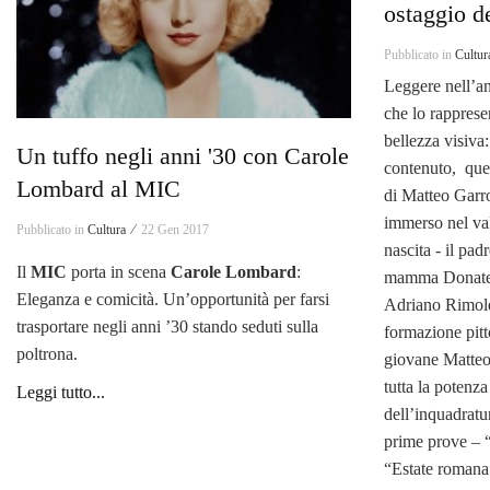
ostaggio de
Pubblicato in
Cultur
Leggere nell’a
che lo rapprese
bellezza visiva
Un tuffo negli anni '30 con Carole
contenuto, ques
Lombard al MIC
di Matteo Garr
immerso nel val
Pubblicato in
Cultura ⁄
22 Gen 2017
nascita - il padr
Il
MIC
porta in scena
Carole Lombard
:
mamma Donatella
Eleganza e comicità. Un’opportunità per farsi
Adriano Rimoldi
trasportare negli anni ’30 stando seduti sulla
formazione pitto
poltrona.
giovane Matteo
tutta la potenza
Leggi tutto...
dell’inquadrat
prime prove – “
“Estate romana”