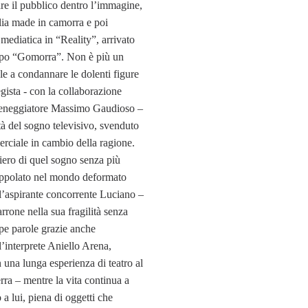
e il pubblico dentro l’immagine,
alia made in camorra e poi
 mediatica in “Reality”, arrivato
opo “Gomorra”. Non è più un
le a condannare le dolenti figure
egista - con la collaborazione
sceneggiatore Massimo Gaudioso –
ità del sogno televisivo, svenduto
rciale in cambio della ragione.
iero di quel sogno senza più
rappolato nel mondo deformato
, l’aspirante concorrente Luciano –
rone nella sua fragilità senza
pe parole grazie anche
ll’interprete Aniello Arena,
 una lunga esperienza di teatro al
erra – mentre la vita continua a
 a lui, piena di oggetti che