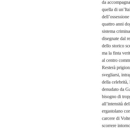
da accompagnar
quella di un’It
dell’ossessione
quattro anni d
sistema crimina
disegnate dal r
dello storico 
ma la finta ver
al centro comme
Resterà prigion
svegliarsi, int
della celebrità
denudato da Gar
bisogno di trop
all’intensità de
ergastolano con
carcere di Volt
scorrere intorno