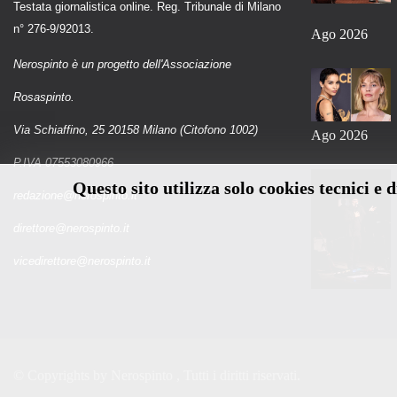
Testata giornalistica online. Reg. Tribunale di Milano
n° 276-9/92013.
Ago 2026
Nerospinto è un progetto dell'Associazione
Rosaspinto.
Via Schiaffino, 25 20158 Milano (Citofono 1002)
Ago 2026
P.IVA 07553080966
Questo sito utilizza solo cookies tecnici e 
redazione@nerospinto.it
direttore@nerospinto.it
vicedirettore@nerospinto.it
© Copyrights by
Nerospinto
, Tutti i diritti riservati.