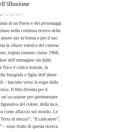
ll’illusione
a ⁄
12 Feb 2013
nima di un Paese e dei personaggi
ntano nella continua ricerca della
: amore per la forma e per il suo
ta la chiave estetica del cinema
one, regista romano classe 1968,
ore dell’immagine sin dalla
e Nico è critico teatrale, la
 fotografa e figlia dell’attore
 – lanciato verso la regia dalla
rica. Il film diventa per il
 un’occasione per sperimentare
 figurativa del colore, della luce,
ura come affaccio sul mondo. Le
Terra di mezzo”, “Il caricatore”,
 – sono frutto di questa ricerca