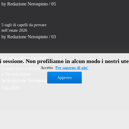
by
Redazione Nerospinto
/ 05
5 tagli di capelli da provare
nell’estate 2026
by
Redazione Nerospinto
/ 03
Per andare dietro a un frutto
di sessione. Non profiliamo in alcun modo i nostri ute
neanche così buono come la mela,
Accetto.
Per saperne di piu'
ci siamo persi il Paradiso- Intervista
a Vincenzo Greco
Approvo
by
Redazione Nerospinto
/ 31
Lug 2026