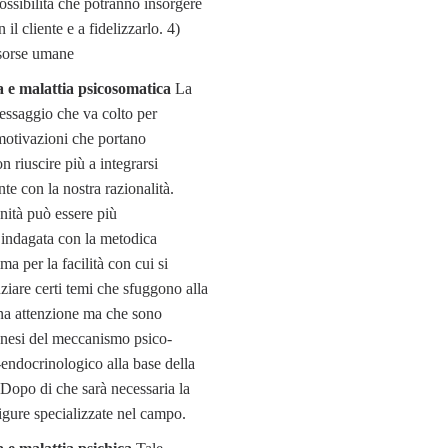
ossibilità che potranno insorgere
 il cliente e a fidelizzarlo. 4)
isorse umane
 malattia psicosomatica
La
essaggio che va colto per
motivazioni che portano
n riuscire più a integrarsi
e con la nostra razionalità.
nità può essere più
indagata con la metodica
a per la facilità con cui si
iare certi temi che sfuggono alla
ana attenzione ma che sono
genesi del meccanismo psico-
ndocrinologico alla base della
. Dopo di che sarà necessaria la
igure specializzate nel campo.