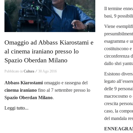
Il termine enne
basi, 9 possibili
Viene esemplifi
presumibilmente
esagramma e un 
Omaggio ad Abbass Kiarostami e
costituiscono e
al cinema iraniano presso lo
circonferenza 
Spazio Oberdan Milano
dallo shri yantr
Pubblicato in
Cultura ⁄
30 Ago 2016
Esistono divers
legato all’esse
Abbass Kiarostami
omaggio e rassegna del
delle 9 personal
cinema iraniano
fino al 7 settembre presso lo
macrocosmo o es
Spazio Oberdan Milano
.
crescita person
Leggi tutto...
caso, la compo
del mandala res
ENNEAGRAM