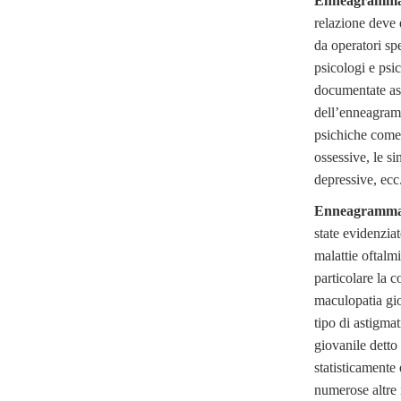
Enneagramma e
relazione deve e
da operatori spe
psicologi e psi
documentate ass
dell’enneagramm
psichiche come 
ossessive, le s
depressive, ecc
Enneagramma e
state evidenziat
malattie oftalm
particolare la c
maculopatia gio
tipo di astigma
giovanile detto
statisticamente
numerose altre i