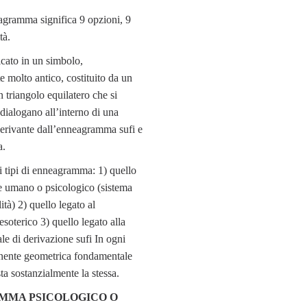
agramma significa 9 opzioni, 9
tà.
cato in un simbolo,
 molto antico, costituito da un
triangolo equilatero che si
 dialogano all’interno di una
derivante dall’enneagramma sufi e
a.
i tipi di enneagramma: 1) quello
re umano o psicologico (sistema
ità) 2) quello legato al
oterico 3) quello legato alla
ale di derivazione sufi In ogni
nente geometrica fondamentale
ta sostanzialmente la stessa.
MA PSICOLOGICO O