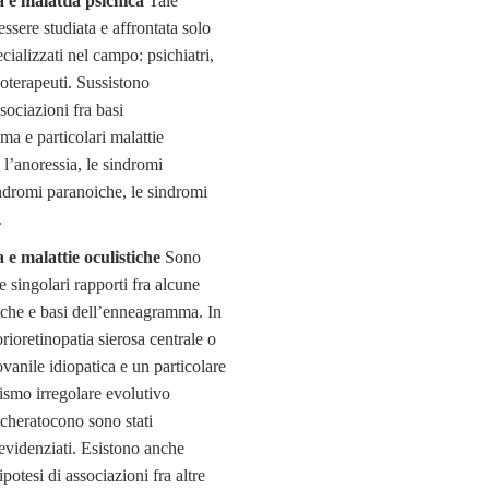
 malattia psichica
Tale
ssere studiata e affrontata solo
cializzati nel campo: psichiatri,
coterapeuti. Sussistono
ociazioni fra basi
a e particolari malattie
l’anoressia, le sindromi
indromi paranoiche, le sindromi
.
 malattie oculistiche
Sono
e singolari rapporti fra alcune
iche e basi dell’enneagramma. In
orioretinopatia sierosa centrale o
vanile idiopatica e un particolare
tismo irregolare evolutivo
 cheratocono sono stati
 evidenziati. Esistono anche
potesi di associazioni fra altre