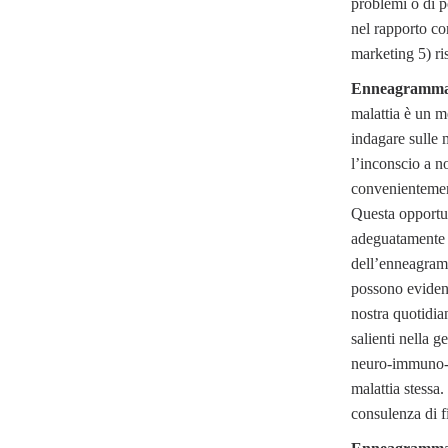
problemi o di p
nel rapporto con
marketing 5) r
Enneagramma e
malattia è un m
indagare sulle 
l’inconscio a no
convenientement
Questa opportu
adeguatamente 
dell’enneagramm
possono evidenz
nostra quotidi
salienti nella 
neuro-immuno-e
malattia stessa
consulenza di f