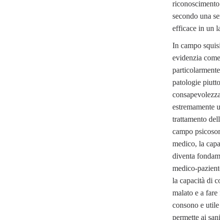
riconoscimento 
secondo una seri
efficace in un 
In campo squis
evidenzia come 
particolarmente
patologie piutto
consapevolezza 
estremamente ut
trattamento dell
campo psicoso
medico, la capa
diventa fondame
medico-pazient
la capacità di c
malato e a fare
consono e utile 
permette ai san