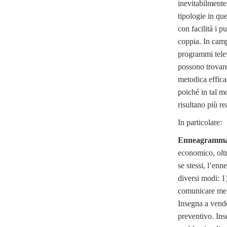
inevitabilmente
tipologie in qu
con facilità i pu
coppia. In camp
programmi telev
possono trovar
metodica effica
poiché in tal m
risultano più rea
In particolare:
Enneagramma 
economico, oltr
se stessi, l’en
diversi modi: 1
comunicare megl
Insegna a vende
preventivo. Ins