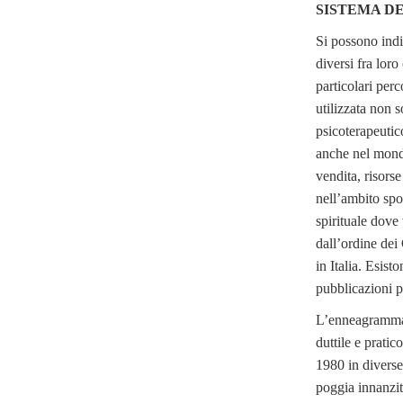
SISTEMA DE
Si possono indi
diversi fra lor
particolari per
utilizzata non 
psicoterapeutic
anche nel mondo
vendita, risor
nell’ambito spor
spirituale dove
dall’ordine dei
in Italia. Esist
pubblicazioni p
L’enneagramma 
duttile e pratic
1980 in diverse
poggia innanzit