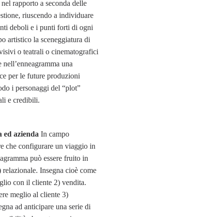
 nel rapporto a seconda delle
estione, riuscendo a individuare
nti deboli e i punti forti di ogni
o artistico la sceneggiatura di
isivi o teatrali o cinematografici
e nell’enneagramma una
ce per le future produzioni
odo i personaggi del “plot”
li e credibili.
ed azienda
In campo
e che configurare un viaggio in
neagramma può essere fruito in
) relazionale. Insegna cioè come
io con il cliente 2) vendita.
re meglio al cliente 3)
egna ad anticipare una serie di