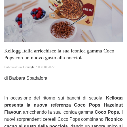
Kellogg Italia arricchisce la sua iconica gamma Coco
Pops con un nuovo gusto alla nocciola
Pubblicato in
Lifestyle ⁄
03 Ott 2022
di Barbara Spadafora
In occasione del ritorno sui banchi di scuola,
Kellogg
presenta la nuova
referenza Coco Pops Hazelnut
Flavour,
arricchendo la sua iconica gamma
Coco Pops.
I
nuovi sorprendenti cereali Coco Pops combinano
l’iconico
cacao al gusto della nocciola,
dando un sapore unico al