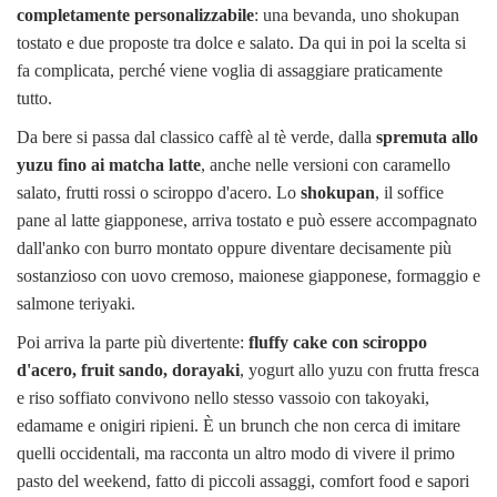
completamente personalizzabile
: una bevanda, uno shokupan
tostato e due proposte tra dolce e salato. Da qui in poi la scelta si
fa complicata, perché viene voglia di assaggiare praticamente
tutto.
Da bere si passa dal classico caffè al tè verde, dalla
spremuta allo
yuzu fino ai matcha latte
, anche nelle versioni con caramello
salato, frutti rossi o sciroppo d'acero. Lo
shokupan
, il soffice
pane al latte giapponese, arriva tostato e può essere accompagnato
dall'anko con burro montato oppure diventare decisamente più
sostanzioso con uovo cremoso, maionese giapponese, formaggio e
salmone teriyaki.
Poi arriva la parte più divertente:
fluffy cake con sciroppo
d'acero, fruit sando, dorayaki
, yogurt allo yuzu con frutta fresca
e riso soffiato convivono nello stesso vassoio con takoyaki,
edamame e onigiri ripieni. È un brunch che non cerca di imitare
quelli occidentali, ma racconta un altro modo di vivere il primo
pasto del weekend, fatto di piccoli assaggi, comfort food e sapori