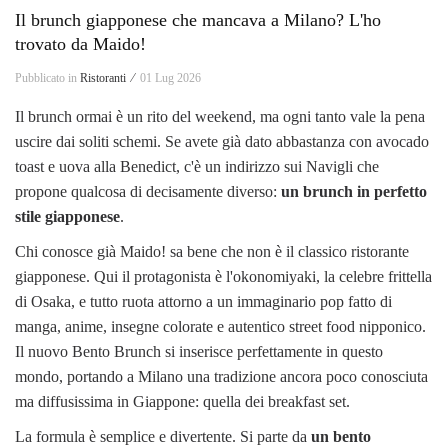
Il brunch giapponese che mancava a Milano? L'ho
trovato da Maido!
Pubblicato in
Ristoranti ⁄
01 Lug 2026
Il brunch ormai è un rito del weekend, ma ogni tanto vale la pena
uscire dai soliti schemi. Se avete già dato abbastanza con avocado
toast e uova alla Benedict, c'è un indirizzo sui Navigli che
propone qualcosa di decisamente diverso:
un brunch in perfetto
stile giapponese
.
Chi conosce già Maido! sa bene che non è il classico ristorante
giapponese. Qui il protagonista è l'okonomiyaki, la celebre frittella
di Osaka, e tutto ruota attorno a un immaginario pop fatto di
manga, anime, insegne colorate e autentico street food nipponico.
Il nuovo Bento Brunch si inserisce perfettamente in questo
mondo, portando a Milano una tradizione ancora poco conosciuta
ma diffusissima in Giappone: quella dei breakfast set.
La formula è semplice e divertente. Si parte da
un bento