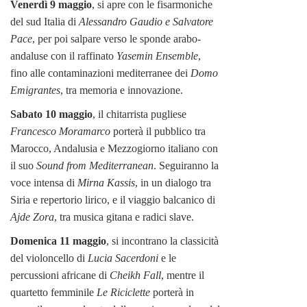
Venerdì 9 maggio
, si apre con le fisarmoniche
del sud Italia di
Alessandro Gaudio e Salvatore
Pace
, per poi salpare verso le sponde arabo-
andaluse con il raffinato
Yasemin Ensemble
,
fino alle contaminazioni mediterranee dei
Domo
Emigrantes
, tra memoria e innovazione.
Sabato 10 maggio
, il chitarrista pugliese
Francesco Moramarco
porterà il pubblico tra
Marocco, Andalusia e Mezzogiorno italiano con
il suo
Sound from Mediterranean
. Seguiranno la
voce intensa di
Mirna Kassis
, in un dialogo tra
Siria e repertorio lirico, e il viaggio balcanico di
Ajde Zora
, tra musica gitana e radici slave.
Domenica 11 maggio
, si incontrano la classicità
del violoncello di
Lucia Sacerdoni
e le
percussioni africane di
Cheikh Fall
, mentre il
quartetto femminile
Le Riciclette
porterà in