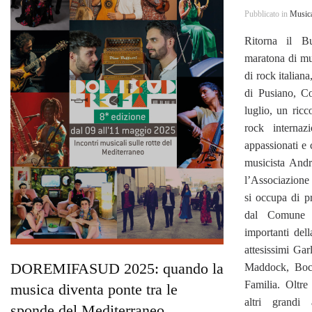
Pubblicato in
Music
Ritorna il B
maratona di mus
di rock italian
di Pusiano, 
luglio, un ric
rock internaz
appassionati e c
musicista Andr
l’Associazion
si occupa di 
dal Comune d
importanti del
attesissimi Ga
DOREMIFASUD 2025: quando la
Maddock, Boc
Familia. Oltre
musica diventa ponte tra le
altri grandi 
sponde del Mediterraneo