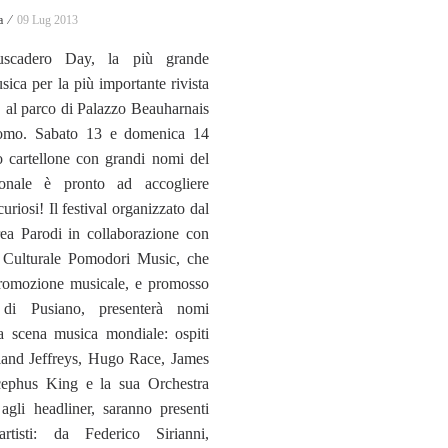
a ⁄
09 Lug 2013
uscadero Day, la più grande
ica per la più importante rivista
a, al parco di Palazzo Beauharnais
Como. Sabato 13 e domenica 14
co cartellone con grandi nomi del
ionale è pronto ad accogliere
uriosi! Il festival organizzato dal
ea Parodi in collaborazione con
e Culturale Pomodori Music, che
promozione musicale, e promosso
i Pusiano, presenterà nomi
la scena musica mondiale: ospiti
rland Jeffreys, Hugo Race, James
ephus King e la sua Orchestra
 agli headliner, saranno presenti
artisti: da Federico Sirianni,