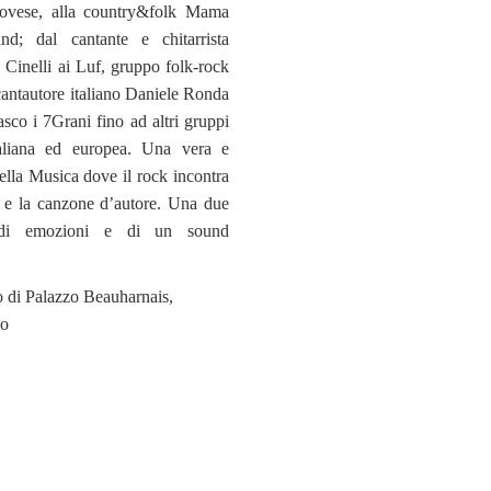
novese, alla country&folk Mama
nd; dal cantante e chitarrista
e Cinelli ai Luf, gruppo folk-rock
cantautore italiano Daniele Ronda
sco i 7Grani fino ad altri gruppi
taliana ed europea. Una vera e
ella Musica dove il rock incontra
lk e la canzone d’autore. Una due
 di emozioni e di un sound
o di Palazzo Beauharnais,
mo