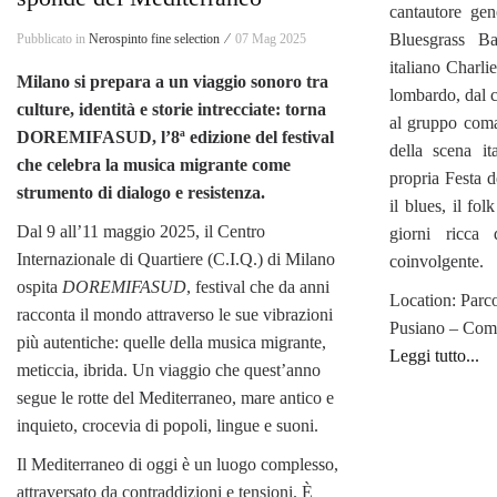
cantautore ge
Bluesgrass Ba
Pubblicato in
Nerospinto fine selection ⁄
07 Mag 2025
italiano Charli
Milano si prepara a un viaggio sonoro tra
lombardo, dal 
culture, identità e storie intrecciate: torna
al gruppo coma
DOREMIFASUD, l’8ª edizione del festival
della scena i
che celebra la musica migrante come
propria Festa d
strumento di dialogo e resistenza.
il blues, il fo
Dal 9 all’11 maggio 2025, il Centro
giorni ricca
Internazionale di Quartiere (C.I.Q.) di Milano
coinvolgente.
ospita
DOREMIFASUD
, festival che da anni
Location: Parc
racconta il mondo attraverso le sue vibrazioni
Pusiano – Co
più autentiche: quelle della musica migrante,
Leggi tutto...
meticcia, ibrida. Un viaggio che quest’anno
segue le rotte del Mediterraneo, mare antico e
inquieto, crocevia di popoli, lingue e suoni.
Il Mediterraneo di oggi è un luogo complesso,
attraversato da contraddizioni e tensioni. È