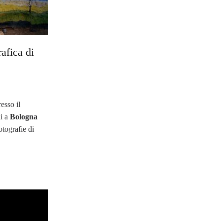
afica di
esso il
ni a
Bologna
otografie di