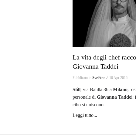
La vita degli chef racc
Giovanna Taddei
Pubblicato in
SvelArte ⁄
10 Apr 2016
Still
, via Balilla 36 a
Milano
, os
personale di
Giovanna Tadde
i:
cibo si uniscono.
Leggi tutto...