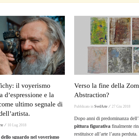
ichy: il voyerismo
Verso la fine della Zom
 d’espressione e la
Abstraction?
 come ultimo segnale di
Pubblicato in
SvelArte ⁄
27 Giu 2018
ell’artista.
Dopo anni di predominanza dell’
te ⁄
10 Lug 2018
pittura figurativa
finalmente rin
restituisce all’arte l’aura perduta
 dello sguardo nel voyerismo