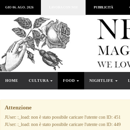
GIO 06. AGO. 2026
LAVORA CON NOI
PUBBLICITÀ
HOME
CULTURA
FOOD
NIGHTLIFE
Attenzione
JUser: :_load: non è stato possibile caricare l'utente con ID: 451
JUser: :_load: non è stato possibile caricare l'utente con ID: 449