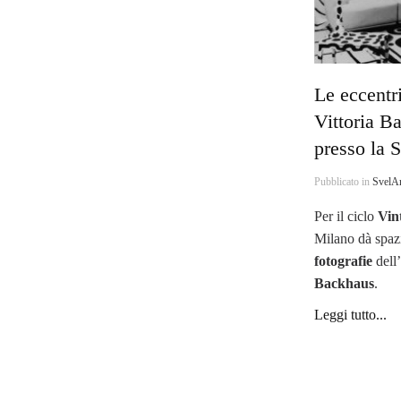
Le eccentr
Vittoria B
presso la S
Pubblicato in
SvelAr
Per il ciclo
Vin
Milano dà spazi
fotografie
dell’
Backhaus
.
Leggi tutto...