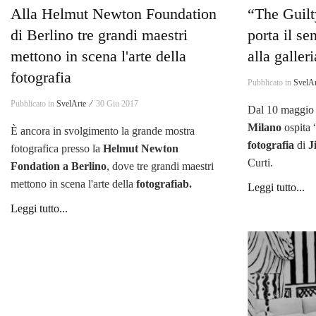
Alla Helmut Newton Foundation
“The Guil
di Berlino tre grandi maestri
porta il se
mettono in scena l'arte della
alla galler
fotografia
Pubblicato in
SvelAr
Pubblicato in
SvelArte ⁄
30 Giu 2017
Dal 10 maggio 
Milano
ospita 
È ancora in svolgimento la grande mostra
fotografia
di
J
fotografica presso la
Helmut Newton
Curti.
Fondation a Berlino
, dove tre grandi maestri
mettono in scena l'arte della
fotografiab.
Leggi tutto...
Leggi tutto...