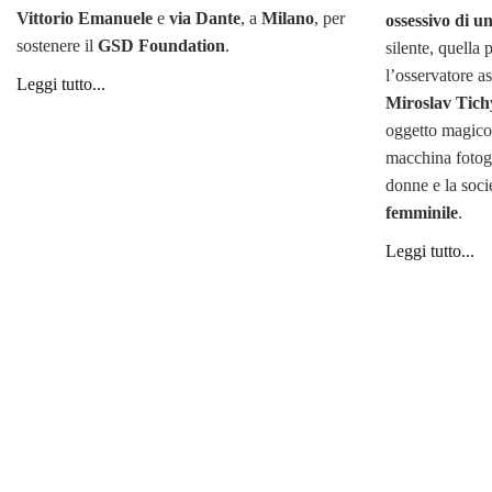
Vittorio Emanuele
e
via Dante
, a
Milano
, per
ossessivo di 
sostenere il
GSD Foundation
.
silente, quella
l’osservatore a
Leggi tutto...
Miroslav Tich
oggetto magico,
macchina fotogr
donne e la socie
femminile
.
Leggi tutto...