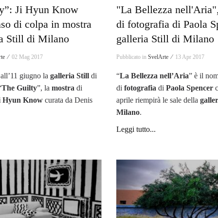
ty”: Ji Hyun Know
"La Bellezza nell'Aria"
nso di colpa in mostra
di fotografia di Paola S
ia Still di Milano
galleria Still di Milano
te ⁄
02 Mag 2017
Pubblicato in
SvelArte ⁄
13 Apr 2017
all’11 giugno la
galleria
Still
di
“
La Bellezza nell’Aria
” è il no
“
The Guilty
”, la
mostra
di
di
fotografia
di
Paola Spencer
c
i Hyun Know
curata da Denis
aprile riempirà le sale della
galler
Milano
.
Leggi tutto...