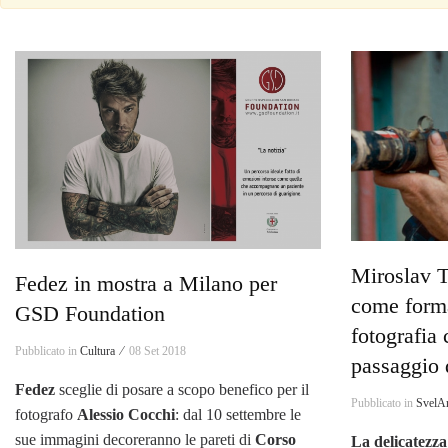
Miroslav T
Fedez in mostra a Milano per
come forma
GSD Foundation
fotografia
Pubblicato in
Cultura ⁄
08 Set 2018
passaggio d
Fedez
sceglie di posare a scopo benefico per il
Pubblicato in
SvelAr
fotografo
Alessio Cocchi
: dal 10 settembre le
sue immagini decoreranno le pareti di
Corso
La delicatezza