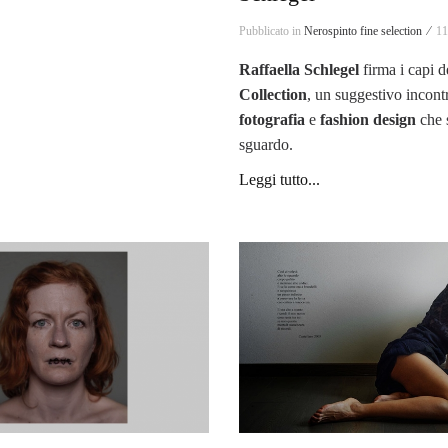
Pubblicato in
Nerospinto fine selection ⁄
11
Raffaella Schlegel
firma i capi d
Collection
, un suggestivo incontr
fotografia
e
fashion
design
che 
sguardo.
Leggi tutto...