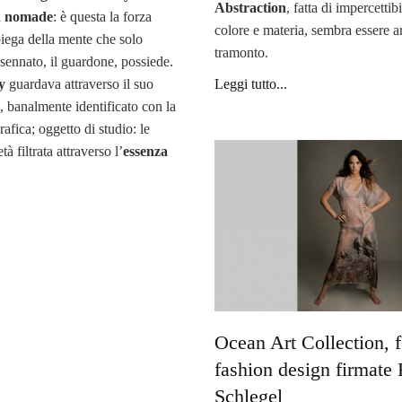
Abstraction
, fatta di impercettib
un nomade
: è questa la forza
colore e materia, sembra essere ar
 piega della mente che solo
tramonto.
ssennato, il guardone, possiede.
y
guardava attraverso il suo
Leggi tutto...
 banalmente identificato con la
afica; oggetto di studio: le
tà filtrata attraverso l’
essenza
Ocean Art Collection, f
fashion design firmate 
Schlegel