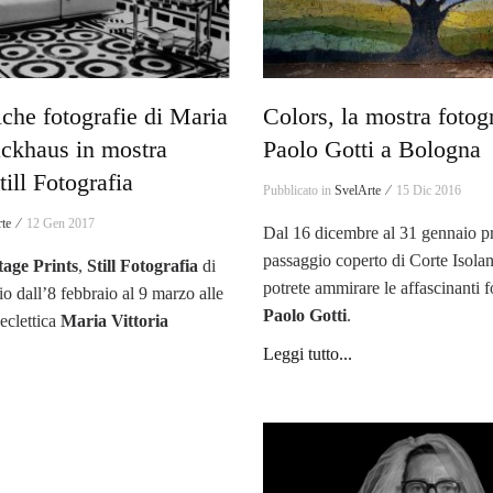
iche fotografie di Maria
Colors, la mostra fotogr
ackhaus in mostra
Paolo Gotti a Bologna
till Fotografia
Pubblicato in
SvelArte ⁄
15 Dic 2016
te ⁄
12 Gen 2017
Dal 16 dicembre al 31 gennaio pr
passaggio coperto di Corte Isola
tage Prints
,
Still Fotografia
di
potrete ammirare le affascinanti f
o dall’8 febbraio al 9 marzo alle
Paolo Gotti
.
eclettica
Maria Vittoria
Leggi tutto...