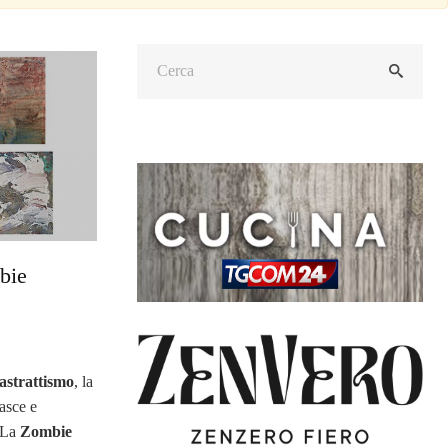
bie
astrattismo
, la
asce e
. La
Zombie