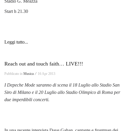
Stadio G. Meazza
Start h 21.30
Leggi tutto...
Reach out and touch faith… LIVE!!!
Pubblicato in
Musica ⁄
16 Apr 2013
I Depeche Mode saranno
di scena il 18 Luglio allo
Stadio San
Siro di Milano
e il 20 Luglio allo Stadio
Olimpico di Roma per
due imperdibili concerti.
In una recente intervista Dave Gahan, cantante e frontman dei