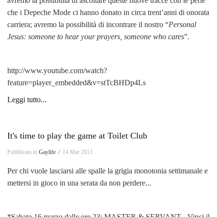
avremo la possibilità di ascoltare queste nuove tracce con le perle
che i Depeche Mode ci hanno donato in circa trent’anni di onorata
carriera; avremo la possibilità di incontrare il nostro “
Personal
Jesus: someone to hear your prayers, someone who cares
”.
http://www.youtube.com/watch?
feature=player_embedded&v=stTcBHDp4Ls
Leggi tutto...
It's time to play the game at Toilet Club
Pubblicato in
Gaylife ⁄
14 Mar 2013
Per chi vuole lasciarsi alle spalle la grigia monotonia settimanale e
mettersi in gioco in una serata da non perdere...
*Sabato 16 marzo dalle ore 23: MASTER & SERVANT - Vinci il