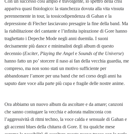
Con un successo così ampio e travolgente, lo spettro della crisi
appariva quasi fisiologico: la stanchezza dovuta alla vita vissuta
perennemente in tour, la tossicodipendenza di Gahan e la
depressione di Flecher lasciavano presagire la fine della band. Ma
la riabilitazione del cantante e l’infinita ispirazione di Gore hanno
traghettato i Depeche Mode negli anni duemila. I suoni
decisamente più dance e minimalisti degli album di questo
decennio (
Exciter
,
Playing the Angel
e
Sounds of the Universe
)
hanno fatto un po’ storcere il naso ai fan della vecchia guardia, me
compreso, ma non sono stati un motivo sufficiente per
abbandonare l’amore per una band che nel corso degli anni ha
saputo dare voce alla parte più cupa e fragile delle nostre anime.
Ora abbiamo un nuovo album da ascoltare e da amare; canzoni
che sanno coniugare la vecchia e adorata malinconia con
l’aggressività di ritmi techno, la voce calda e sensuale di Gahan e
gli accenni blues della chitarra di Gore. E tra qualche mese