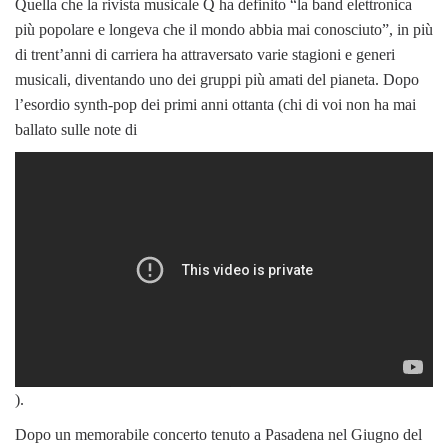
Quella che la rivista musicale Q ha definito “la band elettronica
più popolare e longeva che il mondo abbia mai conosciuto”, in più
di trent’anni di carriera ha attraversato varie stagioni e generi
musicali, diventando uno dei gruppi più amati del pianeta. Dopo
l’esordio synth-pop dei primi anni ottanta (chi di voi non ha mai
ballato sulle note di
).
Dopo un memorabile concerto tenuto a Pasadena nel Giugno del